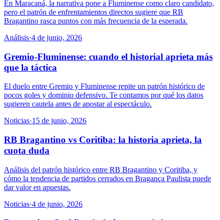
En Maracaná, la narrativa pone a Fluminense como claro candidato,
pero el patrón de enfrentamientos directos sugiere que RB
Bragantino rasca puntos con más frecuencia de la esperada.
Análisis
·
4 de junio, 2026
Gremio-Fluminense: cuando el historial aprieta más
que la táctica
El duelo entre Gremio y Fluminense repite un patrón histórico de
pocos goles y dominio defensivo. Te contamos por qué los datos
sugieren cautela antes de apostar al espectáculo.
Noticias
·
15 de junio, 2026
RB Bragantino vs Coritiba: la historia aprieta, la
cuota duda
Análisis del patrón histórico entre RB Bragantino y Coritiba, y
cómo la tendencia de partidos cerrados en Bragança Paulista puede
dar valor en apuestas.
Noticias
·
4 de junio, 2026