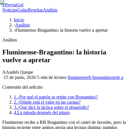
P
PreviaGol
Noticias
Guías
Reseñas
Análisis
Inicio
›
Análisis
›
Fluminense-Bragantino: la historia vuelve a apretar
Análisis
Fluminense-Bragantino: la historia
vuelve a apretar
A
Andrés Quispe
·
15 de junio, 2026
·
5 min
de lectura
·
fluminense
rb bragantino
serie a
Contenido del artículo
1.
¿Por qué el patrón se repite con Bragantino?
2.
¿Dónde está el valor en las cuotas?
3.
¿Qué dice la táctica sobre el desarrollo?
4.
La mirada después del pitazo
Fluminense recibe a RB Bragantino con el cartel de favorito, pero la
historia reciente entre ambos arroja una lectura distinta: partidos