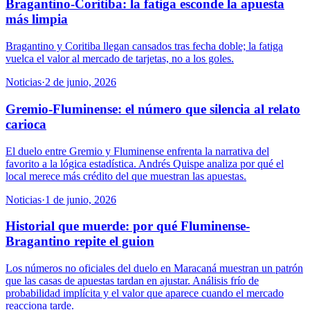
Bragantino-Coritiba: la fatiga esconde la apuesta
más limpia
Bragantino y Coritiba llegan cansados tras fecha doble; la fatiga
vuelca el valor al mercado de tarjetas, no a los goles.
Noticias
·
2 de junio, 2026
Gremio-Fluminense: el número que silencia al relato
carioca
El duelo entre Gremio y Fluminense enfrenta la narrativa del
favorito a la lógica estadística. Andrés Quispe analiza por qué el
local merece más crédito del que muestran las apuestas.
Noticias
·
1 de junio, 2026
Historial que muerde: por qué Fluminense-
Bragantino repite el guion
Los números no oficiales del duelo en Maracaná muestran un patrón
que las casas de apuestas tardan en ajustar. Análisis frío de
probabilidad implícita y el valor que aparece cuando el mercado
reacciona tarde.