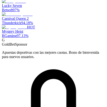
Lucky Seven
Betsoft
97
%
Carnival Queen 2
Thunderkick
94.18
%
HOT
Mystery Heist
BGaming
97.13
%
G
GoldBet
Sponsor
Apuestas deportivas con las mejores cuotas. Bono de bienvenida
para nuevos usuarios.