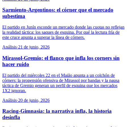
Sarmiento-Argentinos: el córner que el mercado
subestima
El partido en Junín esconde un mercado donde las cuotas no reflejan
la realidad táctica: los saques de esquina. Por qué la lectura fría de
este cruce apunta a superar la línea de córners.
Análisis
·
21 de junio, 2026
Mirassol-Gremio: el flanco que infla los corners sin
hacer ruido
El partido del miércoles 22 en el Maião apunta a un colchón de
córners: la propensión ofensiva de Mirassol por bandas y la pausa
táctica de Gremio generan un perfil de esquina que los mercados
1X2 ignoran.
Análisis
·
20 de junio, 2026
Racing-Gimnasia: la narrativa infla, la historia
desinfla