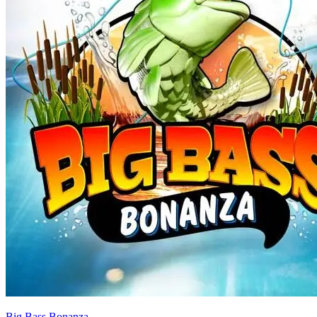
Big Bass Bonanza