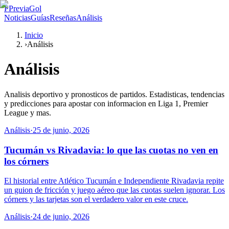
P
PreviaGol
Noticias
Guías
Reseñas
Análisis
Inicio
›
Análisis
Análisis
Analisis deportivo y pronosticos de partidos. Estadisticas, tendencias
y predicciones para apostar con informacion en Liga 1, Premier
League y mas.
Análisis
·
25 de junio, 2026
Tucumán vs Rivadavia: lo que las cuotas no ven en
los córners
El historial entre Atlético Tucumán e Independiente Rivadavia repite
un guion de fricción y juego aéreo que las cuotas suelen ignorar. Los
córners y las tarjetas son el verdadero valor en este cruce.
Análisis
·
24 de junio, 2026