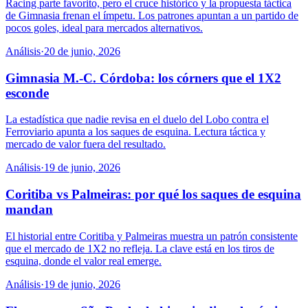
Racing parte favorito, pero el cruce histórico y la propuesta táctica
de Gimnasia frenan el ímpetu. Los patrones apuntan a un partido de
pocos goles, ideal para mercados alternativos.
Análisis
·
20 de junio, 2026
Gimnasia M.-C. Córdoba: los córners que el 1X2
esconde
La estadística que nadie revisa en el duelo del Lobo contra el
Ferroviario apunta a los saques de esquina. Lectura táctica y
mercado de valor fuera del resultado.
Análisis
·
19 de junio, 2026
Coritiba vs Palmeiras: por qué los saques de esquina
mandan
El historial entre Coritiba y Palmeiras muestra un patrón consistente
que el mercado de 1X2 no refleja. La clave está en los tiros de
esquina, donde el valor real emerge.
Análisis
·
19 de junio, 2026