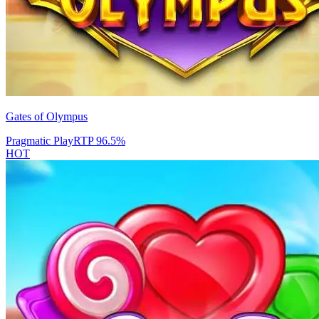
Gates of Olympus
Pragmatic Play
RTP
96.5
%
HOT