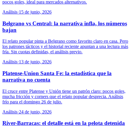
pocos goles, ideal para mercados alternativos.
Análisis
·
15 de junio, 2026
Belgrano vs Central: la narrativa infla, los números
bajan
El relato popular pinta a Belgrano como favorito claro en casa. Pero
los patrones tácticos y el historial reciente apuntan a una lectura más
fría. Sin cuotas definidas, el análisis previo.
Análisis
·
13 de junio, 2026
Platense-Union Santa Fe: la estadística que la
narrativa no cuenta
El cruce entre Platense y Unión tiene un patrón claro: pocos goles,
mucha fricción y corners que el relato popular desprecia. Análisis
frío para el domingo 26 de julio.
Análisis
·
24 de junio, 2026
River-Barracas: el detalle está en la pelota detenida