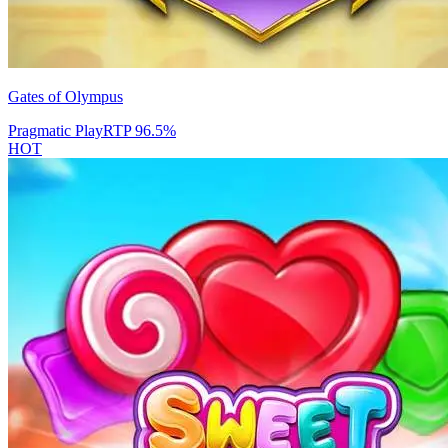
Gates of Olympus
Pragmatic Play
RTP
96.5
%
HOT