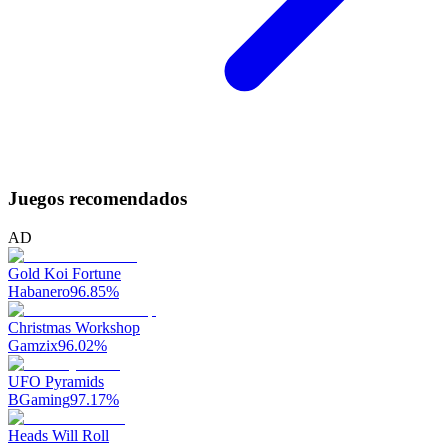
Juegos recomendados
AD
Gold Koi Fortune
Habanero
96.85
%
Christmas Workshop
Gamzix
96.02
%
UFO Pyramids
BGaming
97.17
%
Heads Will Roll