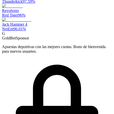
Thunderkick
97.59
%
Revolvero
Red Tiger
96
%
Jack Hammer 4
NetEnt
96.01
%
G
GoldBet
Sponsor
Apuestas deportivas con las mejores cuotas. Bono de bienvenida
para nuevos usuarios.