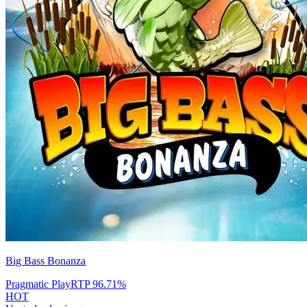
Big Bass Bonanza
Pragmatic Play
RTP
96.71
%
HOT