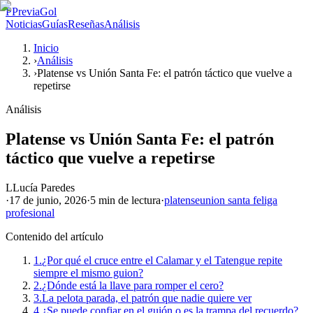
P
PreviaGol
Noticias
Guías
Reseñas
Análisis
Inicio
›
Análisis
›
Platense vs Unión Santa Fe: el patrón táctico que vuelve a
repetirse
Análisis
Platense vs Unión Santa Fe: el patrón
táctico que vuelve a repetirse
L
Lucía Paredes
·
17 de junio, 2026
·
5 min
de lectura
·
platense
union santa fe
liga
profesional
Contenido del artículo
1.
¿Por qué el cruce entre el Calamar y el Tatengue repite
siempre el mismo guion?
2.
¿Dónde está la llave para romper el cero?
3.
La pelota parada, el patrón que nadie quiere ver
4.
¿Se puede confiar en el guión o es la trampa del recuerdo?