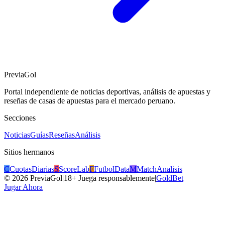
PreviaGol
Portal independiente de noticias deportivas, análisis de apuestas y
reseñas de casas de apuestas para el mercado peruano.
Secciones
Noticias
Guías
Reseñas
Análisis
Sitios hermanos
C
CuotasDiarias
S
ScoreLab
F
FutbolData
M
MatchAnalisis
©
2026
PreviaGol
|
18+ Juega responsablemente
|
GoldBet
Jugar Ahora