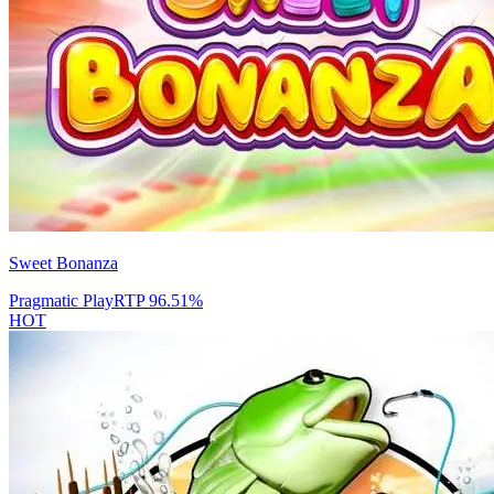
Sweet Bonanza
Pragmatic Play
RTP
96.51
%
HOT