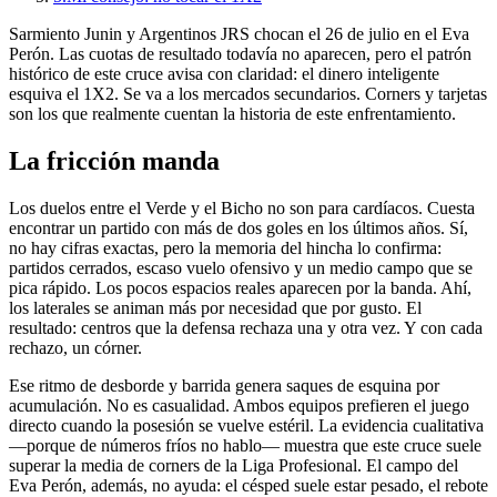
Sarmiento Junin y Argentinos JRS chocan el 26 de julio en el Eva
Perón. Las cuotas de resultado todavía no aparecen, pero el patrón
histórico de este cruce avisa con claridad: el dinero inteligente
esquiva el 1X2. Se va a los mercados secundarios. Corners y tarjetas
son los que realmente cuentan la historia de este enfrentamiento.
La fricción manda
Los duelos entre el Verde y el Bicho no son para cardíacos. Cuesta
encontrar un partido con más de dos goles en los últimos años. Sí,
no hay cifras exactas, pero la memoria del hincha lo confirma:
partidos cerrados, escaso vuelo ofensivo y un medio campo que se
pica rápido. Los pocos espacios reales aparecen por la banda. Ahí,
los laterales se animan más por necesidad que por gusto. El
resultado: centros que la defensa rechaza una y otra vez. Y con cada
rechazo, un córner.
Ese ritmo de desborde y barrida genera saques de esquina por
acumulación. No es casualidad. Ambos equipos prefieren el juego
directo cuando la posesión se vuelve estéril. La evidencia cualitativa
—porque de números fríos no hablo— muestra que este cruce suele
superar la media de corners de la Liga Profesional. El campo del
Eva Perón, además, no ayuda: el césped suele estar pesado, el rebote