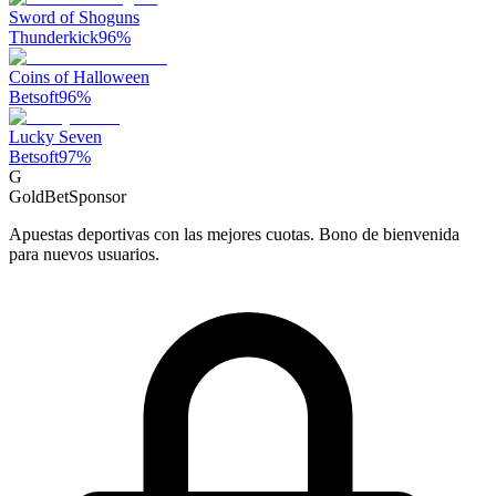
Sword of Shoguns
Thunderkick
96
%
Coins of Halloween
Betsoft
96
%
Lucky Seven
Betsoft
97
%
G
GoldBet
Sponsor
Apuestas deportivas con las mejores cuotas. Bono de bienvenida
para nuevos usuarios.