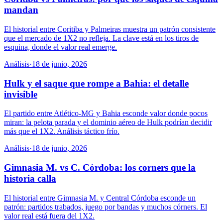
mandan
El historial entre Coritiba y Palmeiras muestra un patrón consistente
que el mercado de 1X2 no refleja. La clave está en los tiros de
esquina, donde el valor real emerge.
Análisis
·
18 de junio, 2026
Hulk y el saque que rompe a Bahia: el detalle
invisible
El partido entre Atlético-MG y Bahia esconde valor donde pocos
miran: la pelota parada y el dominio aéreo de Hulk podrían decidir
más que el 1X2. Análisis táctico frío.
Análisis
·
18 de junio, 2026
Gimnasia M. vs C. Córdoba: los corners que la
historia calla
El historial entre Gimnasia M. y Central Córdoba esconde un
patrón: partidos trabados, juego por bandas y muchos córners. El
valor real está fuera del 1X2.