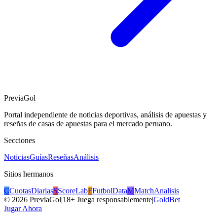
PreviaGol
Portal independiente de noticias deportivas, análisis de apuestas y
reseñas de casas de apuestas para el mercado peruano.
Secciones
Noticias
Guías
Reseñas
Análisis
Sitios hermanos
C
CuotasDiarias
S
ScoreLab
F
FutbolData
M
MatchAnalisis
©
2026
PreviaGol
|
18+ Juega responsablemente
|
GoldBet
Jugar Ahora