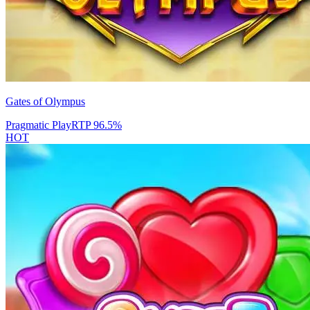
Gates of Olympus
Pragmatic Play
RTP
96.5
%
HOT