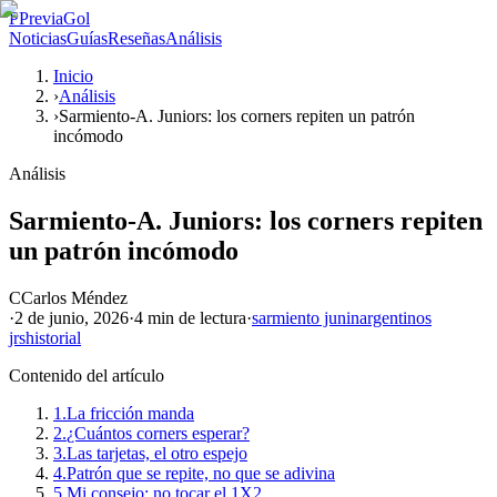
P
PreviaGol
Noticias
Guías
Reseñas
Análisis
Inicio
›
Análisis
›
Sarmiento-A. Juniors: los corners repiten un patrón
incómodo
Análisis
Sarmiento-A. Juniors: los corners repiten
un patrón incómodo
C
Carlos Méndez
·
2 de junio, 2026
·
4 min
de lectura
·
sarmiento junin
argentinos
jrs
historial
Contenido del artículo
1.
La fricción manda
2.
¿Cuántos corners esperar?
3.
Las tarjetas, el otro espejo
4.
Patrón que se repite, no que se adivina
5.
Mi consejo: no tocar el 1X2