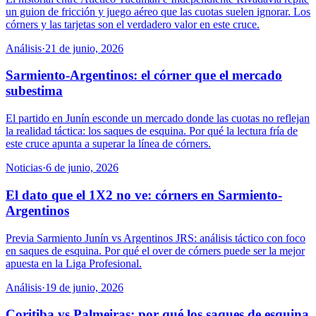
un guion de fricción y juego aéreo que las cuotas suelen ignorar. Los
córners y las tarjetas son el verdadero valor en este cruce.
Análisis
·
21 de junio, 2026
Sarmiento-Argentinos: el córner que el mercado
subestima
El partido en Junín esconde un mercado donde las cuotas no reflejan
la realidad táctica: los saques de esquina. Por qué la lectura fría de
este cruce apunta a superar la línea de córners.
Noticias
·
6 de junio, 2026
El dato que el 1X2 no ve: córners en Sarmiento-
Argentinos
Previa Sarmiento Junín vs Argentinos JRS: análisis táctico con foco
en saques de esquina. Por qué el over de córners puede ser la mejor
apuesta en la Liga Profesional.
Análisis
·
19 de junio, 2026
Coritiba vs Palmeiras: por qué los saques de esquina