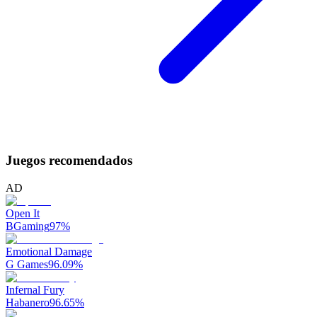
Juegos recomendados
AD
Open It
BGaming
97
%
Emotional Damage
G Games
96.09
%
Infernal Fury
Habanero
96.65
%