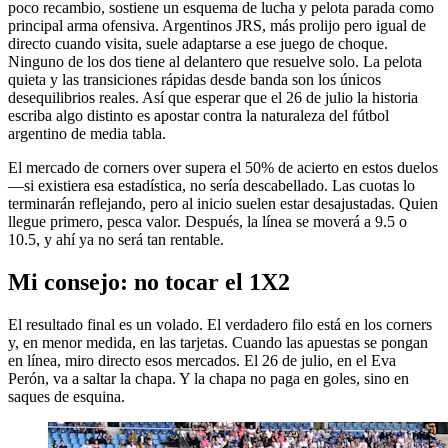
poco recambio, sostiene un esquema de lucha y pelota parada como
principal arma ofensiva. Argentinos JRS, más prolijo pero igual de
directo cuando visita, suele adaptarse a ese juego de choque.
Ninguno de los dos tiene al delantero que resuelve solo. La pelota
quieta y las transiciones rápidas desde banda son los únicos
desequilibrios reales. Así que esperar que el 26 de julio la historia
escriba algo distinto es apostar contra la naturaleza del fútbol
argentino de media tabla.
El mercado de corners over supera el 50% de acierto en estos duelos
—si existiera esa estadística, no sería descabellado. Las cuotas lo
terminarán reflejando, pero al inicio suelen estar desajustadas. Quien
llegue primero, pesca valor. Después, la línea se moverá a 9.5 o
10.5, y ahí ya no será tan rentable.
Mi consejo: no tocar el 1X2
El resultado final es un volado. El verdadero filo está en los corners
y, en menor medida, en las tarjetas. Cuando las apuestas se pongan
en línea, miro directo esos mercados. El 26 de julio, en el Eva
Perón, va a saltar la chapa. Y la chapa no paga en goles, sino en
saques de esquina.