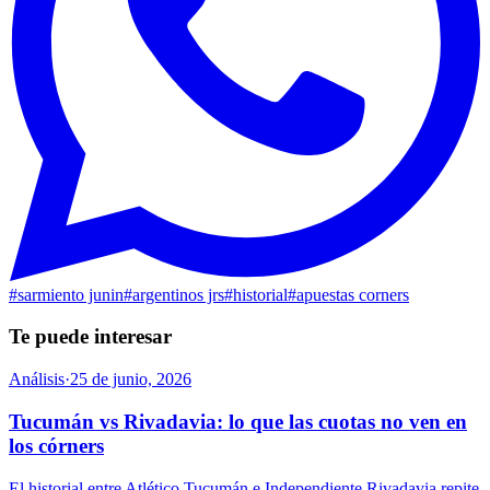
#
sarmiento junin
#
argentinos jrs
#
historial
#
apuestas corners
Te puede interesar
Análisis
·
25 de junio, 2026
Tucumán vs Rivadavia: lo que las cuotas no ven en
los córners
El historial entre Atlético Tucumán e Independiente Rivadavia repite