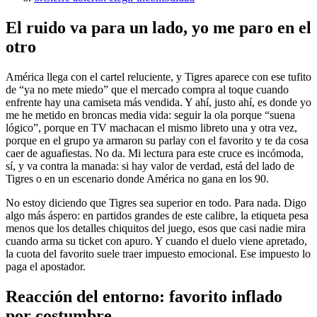
El ruido va para un lado, yo me paro en el
otro
América llega con el cartel reluciente, y Tigres aparece con ese tufito
de “ya no mete miedo” que el mercado compra al toque cuando
enfrente hay una camiseta más vendida. Y ahí, justo ahí, es donde yo
me he metido en broncas media vida: seguir la ola porque “suena
lógico”, porque en TV machacan el mismo libreto una y otra vez,
porque en el grupo ya armaron su parlay con el favorito y te da cosa
caer de aguafiestas. No da. Mi lectura para este cruce es incómoda,
sí, y va contra la manada: si hay valor de verdad, está del lado de
Tigres o en un escenario donde América no gana en los 90.
No estoy diciendo que Tigres sea superior en todo. Para nada. Digo
algo más áspero: en partidos grandes de este calibre, la etiqueta pesa
menos que los detalles chiquitos del juego, esos que casi nadie mira
cuando arma su ticket con apuro. Y cuando el duelo viene apretado,
la cuota del favorito suele traer impuesto emocional. Ese impuesto lo
paga el apostador.
Reacción del entorno: favorito inflado
por costumbre