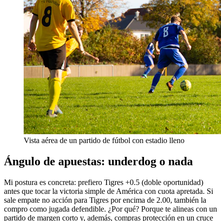
Vista aérea de un partido de fútbol con estadio lleno
Ángulo de apuestas: underdog o nada
Mi postura es concreta: prefiero Tigres +0.5 (doble oportunidad)
antes que tocar la victoria simple de América con cuota apretada. Si
sale empate no acción para Tigres por encima de 2.00, también la
compro como jugada defendible. ¿Por qué? Porque te alineas con un
partido de margen corto y, además, compras protección en un cruce