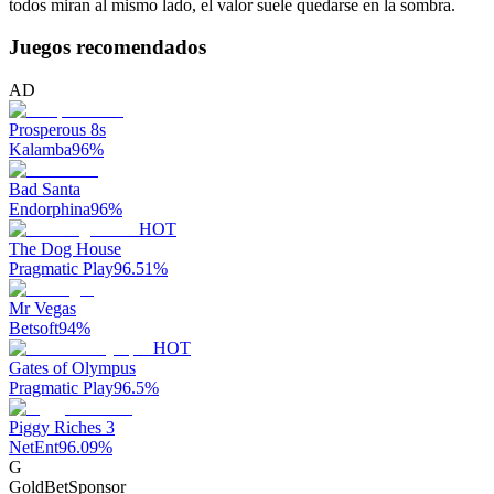
todos miran al mismo lado, el valor suele quedarse en la sombra.
Juegos recomendados
AD
Prosperous 8s
Kalamba
96
%
Bad Santa
Endorphina
96
%
HOT
The Dog House
Pragmatic Play
96.51
%
Mr Vegas
Betsoft
94
%
HOT
Gates of Olympus
Pragmatic Play
96.5
%
Piggy Riches 3
NetEnt
96.09
%
G
GoldBet
Sponsor