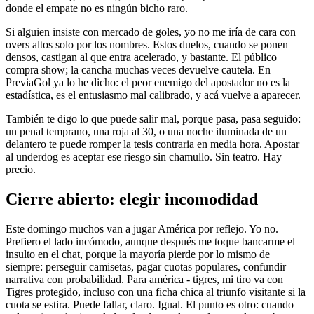
donde el empate no es ningún bicho raro.
Si alguien insiste con mercado de goles, yo no me iría de cara con
overs altos solo por los nombres. Estos duelos, cuando se ponen
densos, castigan al que entra acelerado, y bastante. El público
compra show; la cancha muchas veces devuelve cautela. En
PreviaGol ya lo he dicho: el peor enemigo del apostador no es la
estadística, es el entusiasmo mal calibrado, y acá vuelve a aparecer.
También te digo lo que puede salir mal, porque pasa, pasa seguido:
un penal temprano, una roja al 30, o una noche iluminada de un
delantero te puede romper la tesis contraria en media hora. Apostar
al underdog es aceptar ese riesgo sin chamullo. Sin teatro. Hay
precio.
Cierre abierto: elegir incomodidad
Este domingo muchos van a jugar América por reflejo. Yo no.
Prefiero el lado incómodo, aunque después me toque bancarme el
insulto en el chat, porque la mayoría pierde por lo mismo de
siempre: perseguir camisetas, pagar cuotas populares, confundir
narrativa con probabilidad. Para américa - tigres, mi tiro va con
Tigres protegido, incluso con una ficha chica al triunfo visitante si la
cuota se estira. Puede fallar, claro. Igual. El punto es otro: cuando