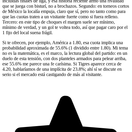
incluidas finales de liga, y esa historia reciente armó una rivalidad
que se juega con bisturí, no a brochazos. Segundo: en torneos cortos
de México la localía empuja, claro que sí, pero no tanto como para
que las cuotas traten a un visitante fuerte como si fuera relleno.
Tercero: en este tipo de choques el margen suele ser mínimo,
mínimo de verdad, y un gol te voltea todo, así que pagar caro por el
1 fijo del local suena frágil.
Si te ofrecen, por ejemplo, América a 1.80, esa cuota implica una
probabilidad aproximada de 55.6% (1 dividido entre 1.80). Mi tema
no es la matemática, es el marco, la lectura global del partido: en un
duelo de esta tensión, con dos planteles armados para pelear arriba,
ese 55.6% me parece una fe carísima. Si Tigres aparece cerca de
4.20, hablaríamos de una implícita de 23.8%; ahí sí se discute en
serio si el mercado está castigando de más al visitante.