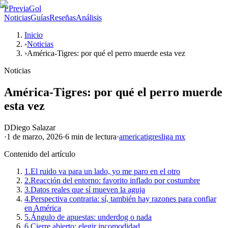
P
PreviaGol
Noticias
Guías
Reseñas
Análisis
Inicio
›
Noticias
›
América-Tigres: por qué el perro muerde esta vez
Noticias
América-Tigres: por qué el perro muerde
esta vez
D
Diego Salazar
·
1 de marzo, 2026
·
6 min
de lectura
·
america
tigres
liga mx
Contenido del artículo
1.
El ruido va para un lado, yo me paro en el otro
2.
Reacción del entorno: favorito inflado por costumbre
3.
Datos reales que sí mueven la aguja
4.
Perspectiva contraria: sí, también hay razones para confiar
en América
5.
Ángulo de apuestas: underdog o nada
6.
Cierre abierto: elegir incomodidad