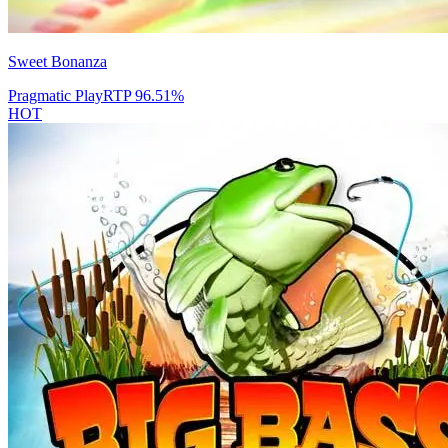
Sweet Bonanza
Pragmatic Play
RTP
96.51
%
HOT