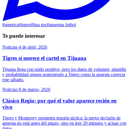
#
america
#
tigres
#
liga mx
#
apuestas futbol
Te puede interesar
Noticias
·
4 de abril, 2026
Tigres sí merece el cartel en Tijuana
Tijuana llega con ruido positivo, pero los datos de volumen, plantilla
y probabilidad siguen sosteniendo a Tigres como la apuesta correcta
este sábado.
Noticias
·
8 de marzo, 2026
Clásico Regio: por qué el valor aparece recién en
vivo
Tigres y Monterrey prometen tensión táctica: la mejor decisión de
apuesta no está antes del pitazo, sino en leer 20 minutos y actuar con
datos.