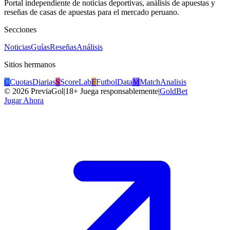
Portal independiente de noticias deportivas, análisis de apuestas y
reseñas de casas de apuestas para el mercado peruano.
Secciones
Noticias
Guías
Reseñas
Análisis
Sitios hermanos
C
CuotasDiarias
S
ScoreLab
F
FutbolData
M
MatchAnalisis
©
2026
PreviaGol
|
18+ Juega responsablemente
|
GoldBet
Jugar Ahora