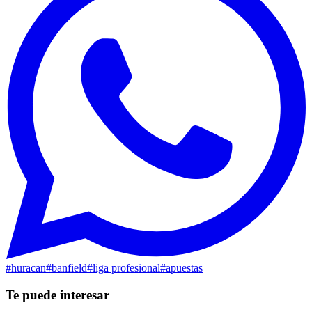
#
huracan
#
banfield
#
liga profesional
#
apuestas
Te puede interesar