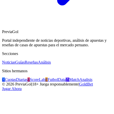
PreviaGol
Portal independiente de noticias deportivas, análisis de apuestas y
reseñas de casas de apuestas para el mercado peruano.
Secciones
Noticias
Guías
Reseñas
Análisis
Sitios hermanos
C
CuotasDiarias
S
ScoreLab
F
FutbolData
M
MatchAnalisis
©
2026
PreviaGol
|
18+ Juega responsablemente
|
GoldBet
Jugar Ahora