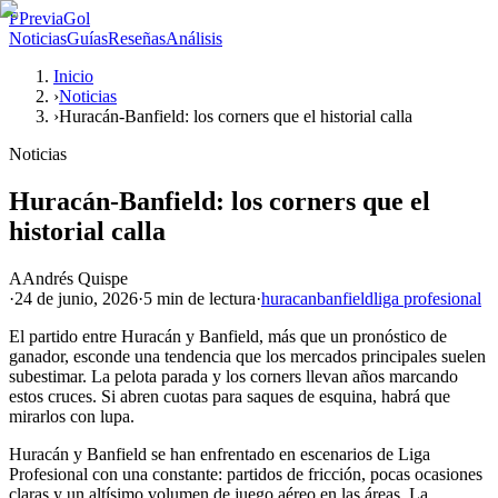
P
PreviaGol
Noticias
Guías
Reseñas
Análisis
Inicio
›
Noticias
›
Huracán-Banfield: los corners que el historial calla
Noticias
Huracán-Banfield: los corners que el
historial calla
A
Andrés Quispe
·
24 de junio, 2026
·
5 min
de lectura
·
huracan
banfield
liga profesional
El partido entre Huracán y Banfield, más que un pronóstico de
ganador, esconde una tendencia que los mercados principales suelen
subestimar. La pelota parada y los corners llevan años marcando
estos cruces. Si abren cuotas para saques de esquina, habrá que
mirarlos con lupa.
Huracán y Banfield se han enfrentado en escenarios de Liga
Profesional con una constante: partidos de fricción, pocas ocasiones
claras y un altísimo volumen de juego aéreo en las áreas. La