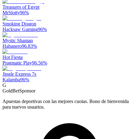
Treasures of Egypt
MrSlotty
96
%
Smoking Dragon
Hacksaw Gaming
96
%
Mystic Shaman
Habanero
96.83
%
Hot Fiesta
Pragmatic Play
96.56
%
Jingle Express 7s
Kalamba
96
%
G
GoldBet
Sponsor
Apuestas deportivas con las mejores cuotas. Bono de bienvenida
para nuevos usuarios.