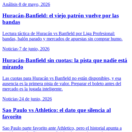
Análisis
·
8 de mayo, 2026
Huracán-Banfield: el viejo patrón vuelve por las
bandas
Lectura táctica de Huracán vs Banfield por Liga Profesional:
bandas, balón parado y mercados de apuestas sin comprar humo.
Noticias
·
7 de junio, 2026
Huracán-Banfield sin cuotas: la pista que nadie está
mirando
Las cuotas para Huracán vs Banfield no están disponibles, y esa
ausencia es la primera pista de valor. Preparar el boleto antes del
mercado es la jugada inteligente.
Noticias
·
24 de junio, 2026
Sao Paulo vs Athletico: el dato que silencia al
favorito
Sao Paulo parte favorito ante Athletico, pero el historial apunta a