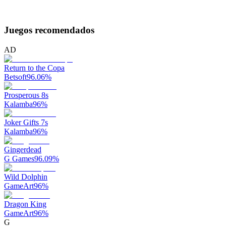
Juegos recomendados
AD
Return to the Copa
Betsoft
96.06
%
Prosperous 8s
Kalamba
96
%
Joker Gifts 7s
Kalamba
96
%
Gingerdead
G Games
96.09
%
Wild Dolphin
GameArt
96
%
Dragon King
GameArt
96
%
G