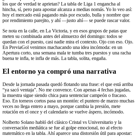
los que de verdad te aprietan? La tabla de Liga 1 engancha al
hincha, sí, pero para apostar alcanza a medias nomás. Yo lo veo así:
hoy el mercado está pagando más por escudo, bulla y nombre que
por rendimiento parejito, y ahí —justo ahí— se puede rascar valor.
Se nota en la calle, en La Victoria, y en esos grupos de patas que
meten su combinada antes del almuerzo del domingo: todos se
quedan con el puesto, casi nadie mira el contexto. Ojo con eso. Ojo.
En PreviaGol venimos machacando una idea incómoda: en un
Apertura corto, una semana mala te tumba tres puestos y una racha
buena te infla, te infla de más. La tabla, solita, engaña.
El entorno ya compró una narrativa
Desde la jornada pasada quedó flotando una frase: el que está arriba
“ya sacó ventaja”. No me convence. Con apenas 4 fechas jugadas,
la muestra sigue siendo chica para sentenciar campeón o fracaso.
Eso. En torneos cortos pasa un montón: el puntero de marzo muchas
veces no llega entero a mayo, porque cambia la presión, mete
rotación en el once y el calendario se vuelve áspero, incómodo.
Nolberto Solano habló del clásico Cristal vs Universitario y la
conversación mediática se fue al golpe emocional, no al efecto
matemático en la tabla. Ahí aparece una distorsión útil para apostar: