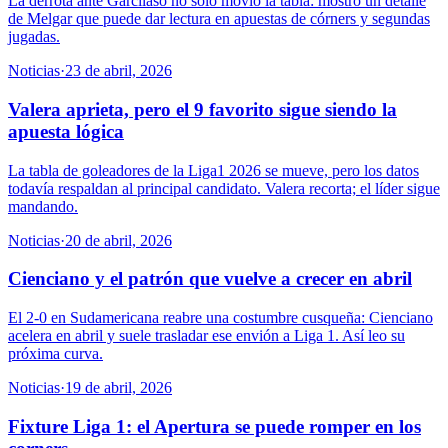
La derrota ante Garcilaso no solo movió la tabla: mostró un detalle
de Melgar que puede dar lectura en apuestas de córners y segundas
jugadas.
Noticias
·
23 de abril, 2026
Valera aprieta, pero el 9 favorito sigue siendo la
apuesta lógica
La tabla de goleadores de la Liga1 2026 se mueve, pero los datos
todavía respaldan al principal candidato. Valera recorta; el líder sigue
mandando.
Noticias
·
20 de abril, 2026
Cienciano y el patrón que vuelve a crecer en abril
El 2-0 en Sudamericana reabre una costumbre cusqueña: Cienciano
acelera en abril y suele trasladar ese envión a Liga 1. Así leo su
próxima curva.
Noticias
·
19 de abril, 2026
Fixture Liga 1: el Apertura se puede romper en los