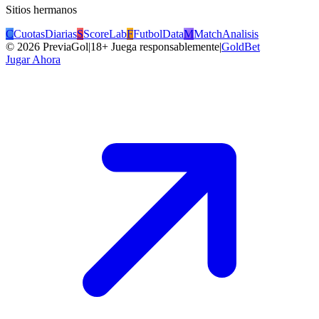
Sitios hermanos
C
CuotasDiarias
S
ScoreLab
F
FutbolData
M
MatchAnalisis
©
2026
PreviaGol
|
18+ Juega responsablemente
|
GoldBet
Jugar Ahora