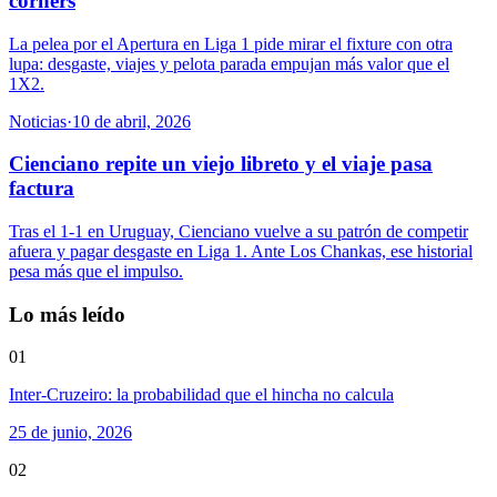
corners
La pelea por el Apertura en Liga 1 pide mirar el fixture con otra
lupa: desgaste, viajes y pelota parada empujan más valor que el
1X2.
Noticias
·
10 de abril, 2026
Cienciano repite un viejo libreto y el viaje pasa
factura
Tras el 1-1 en Uruguay, Cienciano vuelve a su patrón de competir
afuera y pagar desgaste en Liga 1. Ante Los Chankas, ese historial
pesa más que el impulso.
Lo más leído
01
Inter-Cruzeiro: la probabilidad que el hincha no calcula
25 de junio, 2026
02