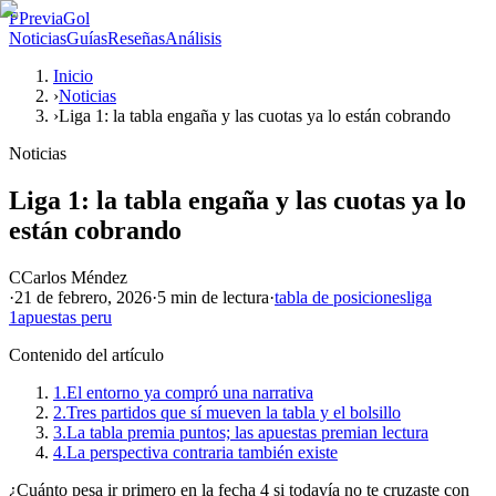
P
PreviaGol
Noticias
Guías
Reseñas
Análisis
Inicio
›
Noticias
›
Liga 1: la tabla engaña y las cuotas ya lo están cobrando
Noticias
Liga 1: la tabla engaña y las cuotas ya lo
están cobrando
C
Carlos Méndez
·
21 de febrero, 2026
·
5 min
de lectura
·
tabla de posiciones
liga
1
apuestas peru
Contenido del artículo
1.
El entorno ya compró una narrativa
2.
Tres partidos que sí mueven la tabla y el bolsillo
3.
La tabla premia puntos; las apuestas premian lectura
4.
La perspectiva contraria también existe
¿Cuánto pesa ir primero en la fecha 4 si todavía no te cruzaste con