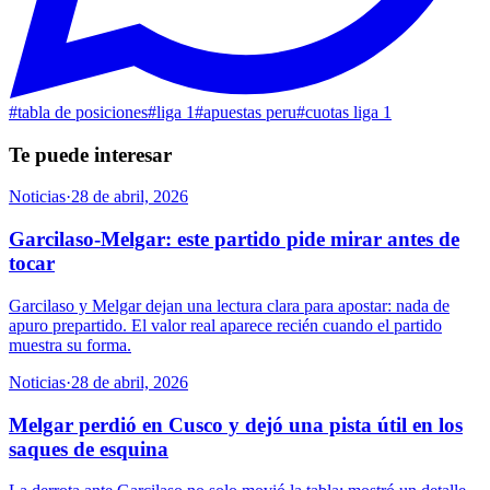
#
tabla de posiciones
#
liga 1
#
apuestas peru
#
cuotas liga 1
Te puede interesar
Noticias
·
28 de abril, 2026
Garcilaso-Melgar: este partido pide mirar antes de
tocar
Garcilaso y Melgar dejan una lectura clara para apostar: nada de
apuro prepartido. El valor real aparece recién cuando el partido
muestra su forma.
Noticias
·
28 de abril, 2026
Melgar perdió en Cusco y dejó una pista útil en los
saques de esquina