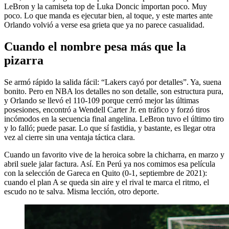
LeBron y la camiseta top de Luka Doncic importan poco. Muy
poco. Lo que manda es ejecutar bien, al toque, y este martes ante
Orlando volvió a verse esa grieta que ya no parece casualidad.
Cuando el nombre pesa más que la
pizarra
Se armó rápido la salida fácil: “Lakers cayó por detalles”. Ya, suena
bonito. Pero en NBA los detalles no son detalle, son estructura pura,
y Orlando se llevó el 110-109 porque cerró mejor las últimas
posesiones, encontró a Wendell Carter Jr. en tráfico y forzó tiros
incómodos en la secuencia final angelina. LeBron tuvo el último tiro
y lo falló; puede pasar. Lo que sí fastidia, y bastante, es llegar otra
vez al cierre sin una ventaja táctica clara.
Cuando un favorito vive de la heroica sobre la chicharra, en marzo y
abril suele jalar factura. Así. En Perú ya nos comimos esa película
con la selección de Gareca en Quito (0-1, septiembre de 2021):
cuando el plan A se queda sin aire y el rival te marca el ritmo, el
escudo no te salva. Misma lección, otro deporte.