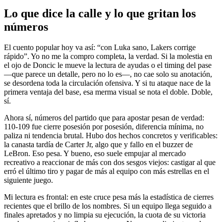
Lo que dice la calle y lo que gritan los
números
El cuento popular hoy va así: “con Luka sano, Lakers corrige
rápido”. Yo no me la compro completa, la verdad. Si la molestia en
el ojo de Doncic le mueve la lectura de ayudas o el timing del pase
—que parece un detalle, pero no lo es—, no cae solo su anotación,
se desordena toda la circulación ofensiva. Y si tu ataque nace de la
primera ventaja del base, esa merma visual se nota el doble. Doble,
sí.
Ahora sí, números del partido que para apostar pesan de verdad:
110-109 fue cierre posesión por posesión, diferencia mínima, no
paliza ni tendencia brutal. Hubo dos hechos concretos y verificables:
la canasta tardía de Carter Jr, algo que y fallo en el buzzer de
LeBron. Eso pesa. Y bueno, eso suele empujar al mercado
recreativo a reaccionar de más con dos sesgos viejos: castigar al que
erró el último tiro y pagar de más al equipo con más estrellas en el
siguiente juego.
Mi lectura es frontal: en este cruce pesa más la estadística de cierres
recientes que el brillo de los nombres. Si un equipo llega seguido a
finales apretados y no limpia su ejecución, la cuota de su victoria