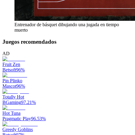
Entrenador de básquet dibujando una jugada en tiempo
muerto
Juegos recomendados
AD
Fruit Zen
Betsoft
96
%
Pin Plinko
Mascot
96
%
Totally Hot
BGaming
97.21
%
Hot Tuna
Pragmatic Play
96.53
%
Greedy Goblins
Betsoft
97
%