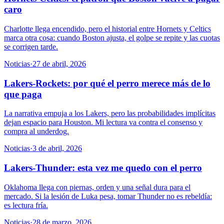
caro
Charlotte llega encendido, pero el historial entre Hornets y Celtics
marca otra cosa: cuando Boston ajusta, el golpe se repite y las cuotas
se corrigen tarde.
Noticias
·
27 de abril, 2026
Lakers-Rockets: por qué el perro merece más de lo
que paga
La narrativa empuja a los Lakers, pero las probabilidades implícitas
dejan espacio para Houston. Mi lectura va contra el consenso y
compra al underdog.
Noticias
·
3 de abril, 2026
Lakers-Thunder: esta vez me quedo con el perro
Oklahoma llega con piernas, orden y una señal dura para el
mercado. Si la lesión de Luka pesa, tomar Thunder no es rebeldía:
es lectura fría.
Noticias
·
28 de marzo, 2026