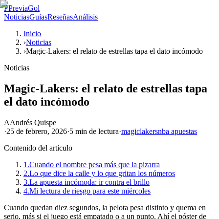
P
PreviaGol
Noticias
Guías
Reseñas
Análisis
Inicio
›
Noticias
›
Magic-Lakers: el relato de estrellas tapa el dato incómodo
Noticias
Magic-Lakers: el relato de estrellas tapa
el dato incómodo
A
Andrés Quispe
·
25 de febrero, 2026
·
5 min
de lectura
·
magic
lakers
nba apuestas
Contenido del artículo
1.
Cuando el nombre pesa más que la pizarra
2.
Lo que dice la calle y lo que gritan los números
3.
La apuesta incómoda: ir contra el brillo
4.
Mi lectura de riesgo para este miércoles
Cuando quedan diez segundos, la pelota pesa distinto y quema en
serio, más si el juego está empatado o a un punto. Ahí el póster de