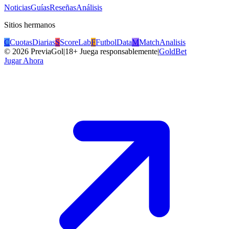
Noticias
Guías
Reseñas
Análisis
Sitios hermanos
C
CuotasDiarias
S
ScoreLab
F
FutbolData
M
MatchAnalisis
©
2026
PreviaGol
|
18+ Juega responsablemente
|
GoldBet
Jugar Ahora