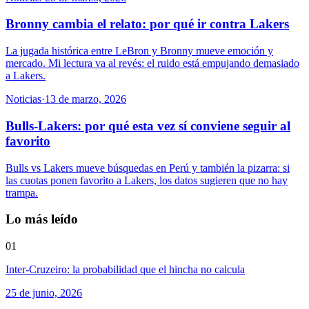
Bronny cambia el relato: por qué ir contra Lakers
La jugada histórica entre LeBron y Bronny mueve emoción y
mercado. Mi lectura va al revés: el ruido está empujando demasiado
a Lakers.
Noticias
·
13 de marzo, 2026
Bulls-Lakers: por qué esta vez sí conviene seguir al
favorito
Bulls vs Lakers mueve búsquedas en Perú y también la pizarra: si
las cuotas ponen favorito a Lakers, los datos sugieren que no hay
trampa.
Lo más leído
01
Inter-Cruzeiro: la probabilidad que el hincha no calcula
25 de junio, 2026