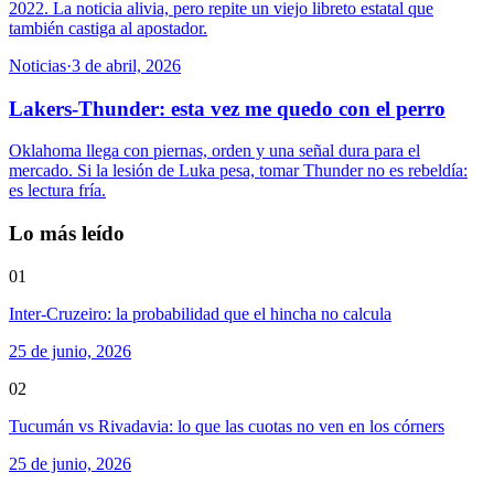
2022. La noticia alivia, pero repite un viejo libreto estatal que
también castiga al apostador.
Noticias
·
3 de abril, 2026
Lakers-Thunder: esta vez me quedo con el perro
Oklahoma llega con piernas, orden y una señal dura para el
mercado. Si la lesión de Luka pesa, tomar Thunder no es rebeldía:
es lectura fría.
Lo más leído
01
Inter-Cruzeiro: la probabilidad que el hincha no calcula
25 de junio, 2026
02
Tucumán vs Rivadavia: lo que las cuotas no ven en los córners
25 de junio, 2026