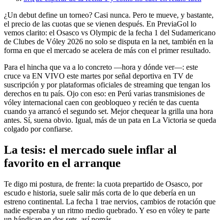
¿Un debut define un torneo? Casi nunca. Pero te mueve, y bastante,
el precio de las cuotas que se vienen después. En PreviaGol lo
vemos clarito: el Osasco vs Olympic de la fecha 1 del Sudamericano
de Clubes de Vóley 2026 no solo se disputa en la net, también en la
forma en que el mercado se acelera de más con el primer resultado.
Para el hincha que va a lo concreto —hora y dónde ver—: este
cruce va EN VIVO este martes por señal deportiva en TV de
suscripción y por plataformas oficiales de streaming que tengan los
derechos en tu país. Ojo con eso: en Perú varias transmisiones de
vóley internacional caen con geobloqueo y recién te das cuenta
cuando ya arrancó el segundo set. Mejor chequear la grilla una hora
antes. Sí, suena obvio. Igual, más de un pata en La Victoria se queda
colgado por confiarse.
La tesis: el mercado suele inflar al
favorito en el arranque
Te digo mi postura, de frente: la cuota prepartido de Osasco, por
escudo e historia, suele salir más corta de lo que debería en un
estreno continental. La fecha 1 trae nervios, cambios de rotación que
nadie esperaba y un ritmo medio quebrado. Y eso en vóley te parte
un hándicap en dos sets, así nomás.