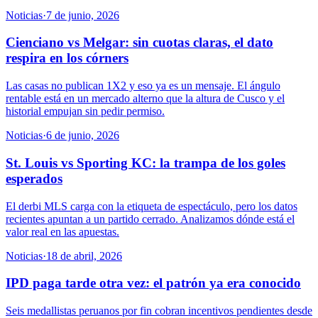
Noticias
·
7 de junio, 2026
Cienciano vs Melgar: sin cuotas claras, el dato
respira en los córners
Las casas no publican 1X2 y eso ya es un mensaje. El ángulo
rentable está en un mercado alterno que la altura de Cusco y el
historial empujan sin pedir permiso.
Noticias
·
6 de junio, 2026
St. Louis vs Sporting KC: la trampa de los goles
esperados
El derbi MLS carga con la etiqueta de espectáculo, pero los datos
recientes apuntan a un partido cerrado. Analizamos dónde está el
valor real en las apuestas.
Noticias
·
18 de abril, 2026
IPD paga tarde otra vez: el patrón ya era conocido
Seis medallistas peruanos por fin cobran incentivos pendientes desde