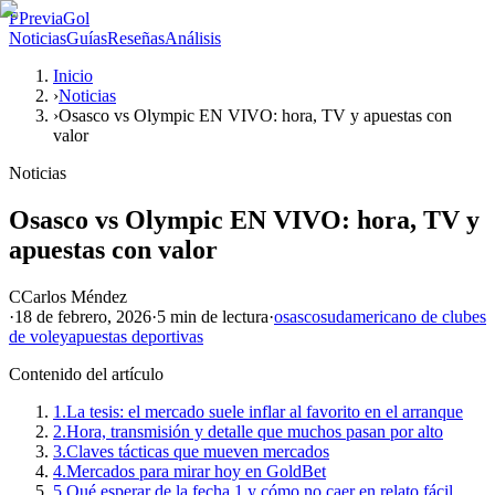
P
PreviaGol
Noticias
Guías
Reseñas
Análisis
Inicio
›
Noticias
›
Osasco vs Olympic EN VIVO: hora, TV y apuestas con
valor
Noticias
Osasco vs Olympic EN VIVO: hora, TV y
apuestas con valor
C
Carlos Méndez
·
18 de febrero, 2026
·
5 min
de lectura
·
osasco
sudamericano de clubes
de voley
apuestas deportivas
Contenido del artículo
1.
La tesis: el mercado suele inflar al favorito en el arranque
2.
Hora, transmisión y detalle que muchos pasan por alto
3.
Claves tácticas que mueven mercados
4.
Mercados para mirar hoy en GoldBet
5.
Qué esperar de la fecha 1 y cómo no caer en relato fácil