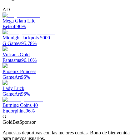
AD
Mega Glam Life
Betsoft
96
%
Midnight Jackpots 5000
G Games
95.78
%
Vulcans Gold
Fantasma
96.16
%
Phoenix Princess
GameArt
96
%
Lady Luck
GameArt
96
%
Burning Coins 40
Endorphina
96
%
G
GoldBet
Sponsor
Apuestas deportivas con las mejores cuotas. Bono de bienvenida
para nuevos usuarios.