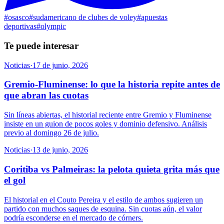
#
osasco
#
sudamericano de clubes de voley
#
apuestas
deportivas
#
olympic
Te puede interesar
Noticias
·
17 de junio, 2026
Gremio-Fluminense: lo que la historia repite antes de
que abran las cuotas
Sin líneas abiertas, el historial reciente entre Gremio y Fluminense
insiste en un guion de pocos goles y dominio defensivo. Análisis
previo al domingo 26 de julio.
Noticias
·
13 de junio, 2026
Coritiba vs Palmeiras: la pelota quieta grita más que
el gol
El historial en el Couto Pereira y el estilo de ambos sugieren un
partido con muchos saques de esquina. Sin cuotas aún, el valor
podría esconderse en el mercado de córners.