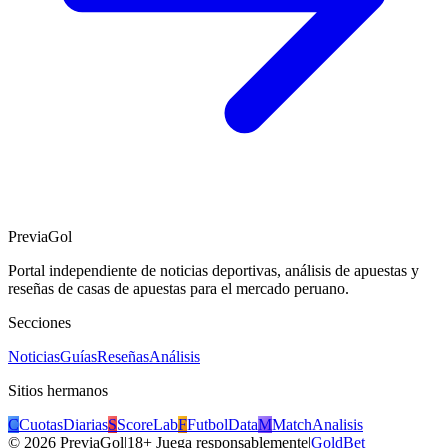
PreviaGol
Portal independiente de noticias deportivas, análisis de apuestas y
reseñas de casas de apuestas para el mercado peruano.
Secciones
Noticias
Guías
Reseñas
Análisis
Sitios hermanos
C
CuotasDiarias
S
ScoreLab
F
FutbolData
M
MatchAnalisis
©
2026
PreviaGol
|
18+ Juega responsablemente
|
GoldBet