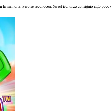
en la memoria. Pero se reconocen.
Sweet Bonanza
consiguió algo poco c