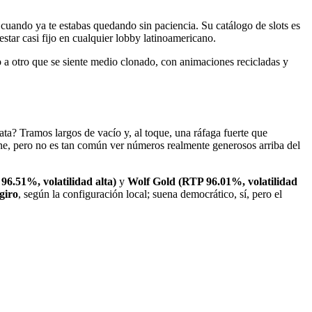
 cuando ya te estabas quedando sin paciencia. Su catálogo de slots es
star casi fijo en cualquier lobby latinoamericano.
to a otro que se siente medio clonado, con animaciones recicladas y
a? Tramos largos de vacío y, al toque, una ráfaga fuerte que
ne, pero no es tan común ver números realmente generosos arriba del
6.51%, volatilidad alta)
y
Wolf Gold (RTP 96.01%, volatilidad
giro
, según la configuración local; suena democrático, sí, pero el