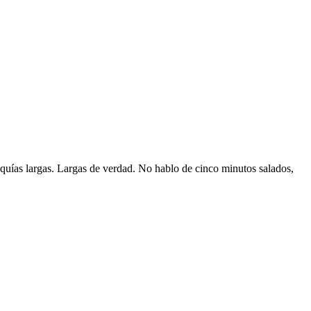
sequías largas. Largas de verdad. No hablo de cinco minutos salados,