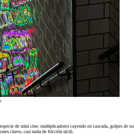
o
pecie de mini cine: multiplicadores cayendo en cascada, golpes de soni
nes claros, casi nada de fricción táctil.