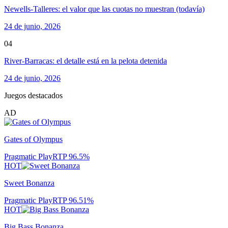
Newells-Talleres: el valor que las cuotas no muestran (todavía)
24 de junio, 2026
04
River-Barracas: el detalle está en la pelota detenida
24 de junio, 2026
Juegos destacados
AD
Gates of Olympus
Pragmatic Play
RTP
96.5
%
HOT
Sweet Bonanza
Pragmatic Play
RTP
96.51
%
HOT
Big Bass Bonanza