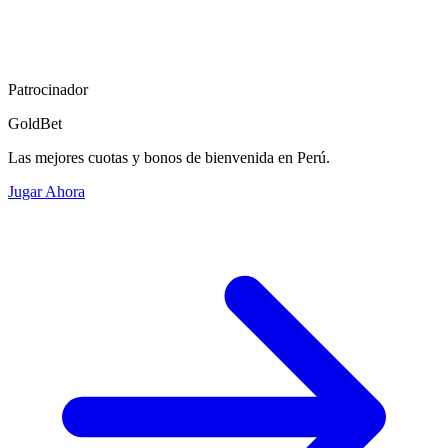
Patrocinador
GoldBet
Las mejores cuotas y bonos de bienvenida en Perú.
Jugar Ahora