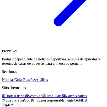
PreviaGol
Portal independiente de noticias deportivas, análisis de apuestas y
reseñas de casas de apuestas para el mercado peruano.
Secciones
Noticias
Guías
Reseñas
Análisis
Sitios hermanos
C
CuotasDiarias
S
ScoreLab
F
FutbolData
M
MatchAnalisis
©
2026
PreviaGol
|
18+ Juega responsablemente
|
GoldBet
Jugar Ahora