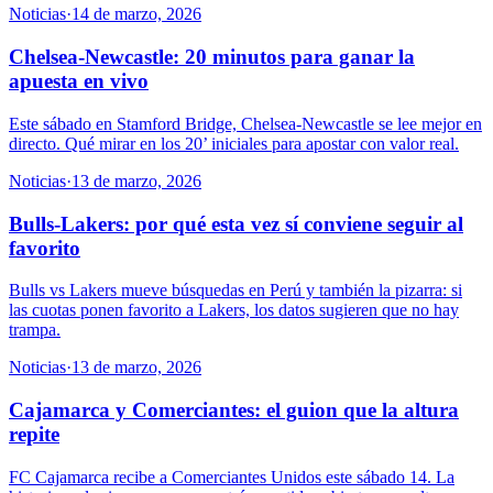
Noticias
·
14 de marzo, 2026
Chelsea-Newcastle: 20 minutos para ganar la
apuesta en vivo
Este sábado en Stamford Bridge, Chelsea-Newcastle se lee mejor en
directo. Qué mirar en los 20’ iniciales para apostar con valor real.
Noticias
·
13 de marzo, 2026
Bulls-Lakers: por qué esta vez sí conviene seguir al
favorito
Bulls vs Lakers mueve búsquedas en Perú y también la pizarra: si
las cuotas ponen favorito a Lakers, los datos sugieren que no hay
trampa.
Noticias
·
13 de marzo, 2026
Cajamarca y Comerciantes: el guion que la altura
repite
FC Cajamarca recibe a Comerciantes Unidos este sábado 14. La