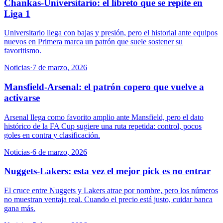
Chankas-Universitario: el libreto que se repite en
Liga 1
Universitario llega con bajas y presión, pero el historial ante equipos
nuevos en Primera marca un patrón que suele sostener su
favoritismo.
Noticias
·
7 de marzo, 2026
Mansfield-Arsenal: el patrón copero que vuelve a
activarse
Arsenal llega como favorito amplio ante Mansfield, pero el dato
histórico de la FA Cup sugiere una ruta repetida: control, pocos
goles en contra y clasificación.
Noticias
·
6 de marzo, 2026
Nuggets-Lakers: esta vez el mejor pick es no entrar
El cruce entre Nuggets y Lakers atrae por nombre, pero los números
no muestran ventaja real. Cuando el precio está justo, cuidar banca
gana más.