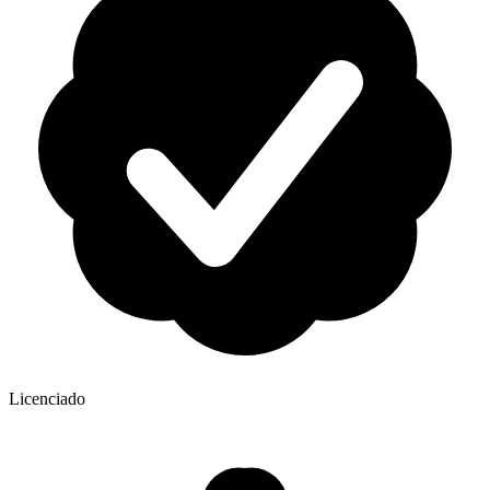
Licenciado