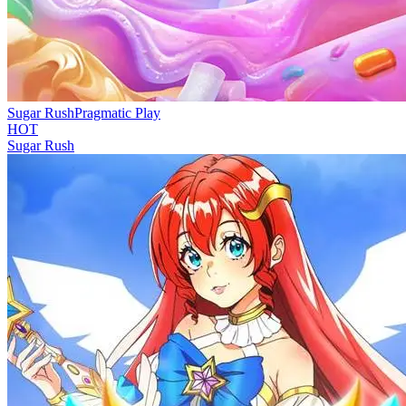
Sugar Rush
Pragmatic Play
HOT
Sugar Rush