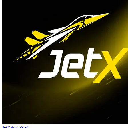
JetX
SmartSoft