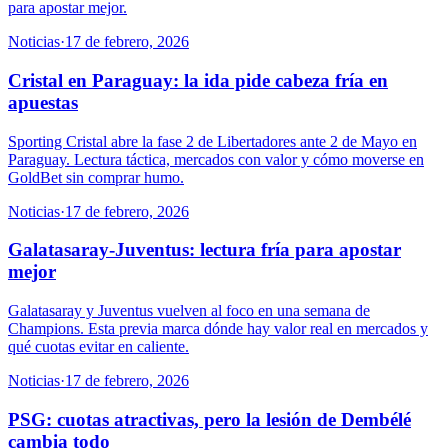
para apostar mejor.
Noticias
·
17 de febrero, 2026
Cristal en Paraguay: la ida pide cabeza fría en
apuestas
Sporting Cristal abre la fase 2 de Libertadores ante 2 de Mayo en
Paraguay. Lectura táctica, mercados con valor y cómo moverse en
GoldBet sin comprar humo.
Noticias
·
17 de febrero, 2026
Galatasaray-Juventus: lectura fría para apostar
mejor
Galatasaray y Juventus vuelven al foco en una semana de
Champions. Esta previa marca dónde hay valor real en mercados y
qué cuotas evitar en caliente.
Noticias
·
17 de febrero, 2026
PSG: cuotas atractivas, pero la lesión de Dembélé
cambia todo