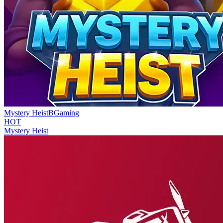
Mystery Heist
BGaming
HOT
Mystery Heist