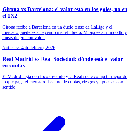
Girona vs Barcelona: el valor está en los goles, no en
el 1X2
Girona recibe a Barcelona en un duelo tenso de LaLiga y el
mercado puede estar leyendo mal el libreto. Mi apuesta: ritmo alto y
líneas de gol con valor.
Noticias
·
14 de febrero, 2026
Real Madrid vs Real Sociedad: dónde está el valor
en cuotas
El Madrid llega con foco dividido y la Real suele competir mejor de
lo que paga el mercado. Lectura de cuotas, riesgos y apuestas con
sentido.