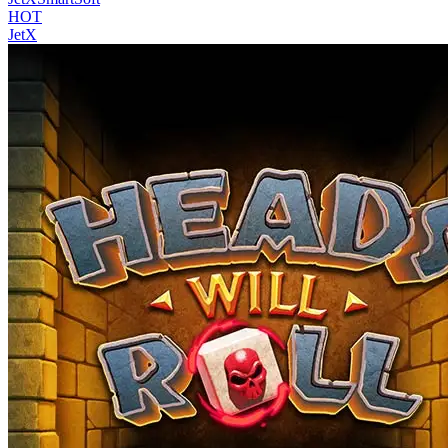
HOT
JetX