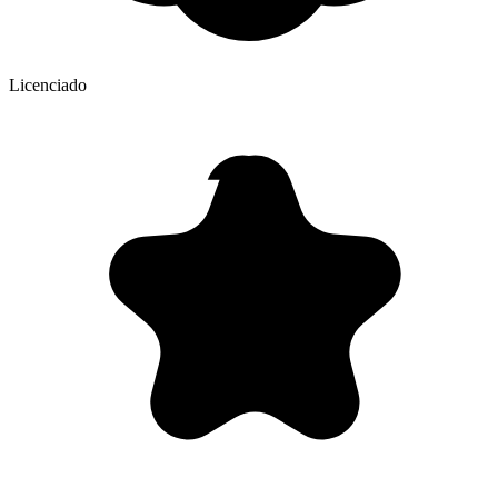
Licenciado