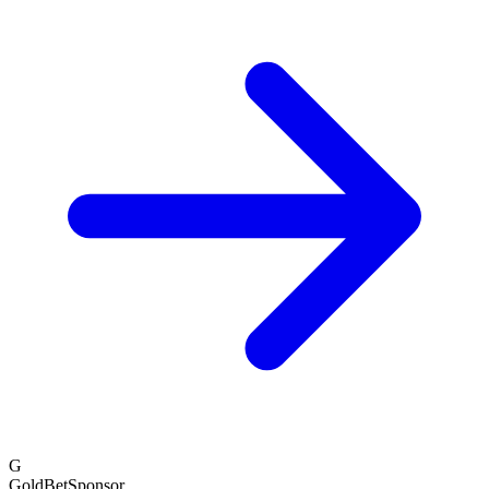
G
GoldBet
Sponsor