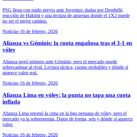
PSG llega con ruido previo ante Juventus: dudas por Dembélé,
reacción de Hakimi y una lectura de apuestas donde el 1X2 puede
no ser el mejor camino.
Noticias
·
16 de febrero, 2026
Alianza vs Géminis: la cuota engañosa tras el 3-1 en
vóley
Alianza pegó primero ante Géminis, pero el mercado puede
sobrecastigar al rival. Lectura táctica, cuotas probables y dónde sí
aparece valor real.
Noticias
·
16 de febrero, 2026
Alianza Lima en vóley: la punta no tapa una cuota
inflada
Alianza Lima retomó la cima en la liga peruana de vóley, pero el
mercado ya la sobrepremia. Datos de forma, sets y dónde sí aparece
valor.
Noticias
·
16 de febrero, 2026