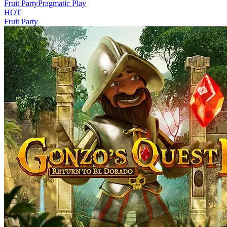
Fruit Party
Pragmatic Play
HOT
Fruit Party