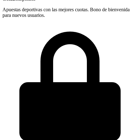
Apuestas deportivas con las mejores cuotas. Bono de bienvenida
para nuevos usuarios.