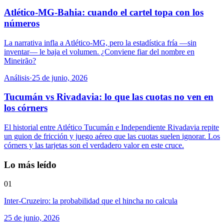
Atlético-MG-Bahia: cuando el cartel topa con los
números
La narrativa infla a Atlético-MG, pero la estadística fría —sin
inventar— le baja el volumen. ¿Conviene fiar del nombre en
Mineirão?
Análisis
·
25 de junio, 2026
Tucumán vs Rivadavia: lo que las cuotas no ven en
los córners
El historial entre Atlético Tucumán e Independiente Rivadavia repite
un guion de fricción y juego aéreo que las cuotas suelen ignorar. Los
córners y las tarjetas son el verdadero valor en este cruce.
Lo más leído
01
Inter-Cruzeiro: la probabilidad que el hincha no calcula
25 de junio, 2026