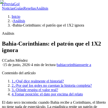
P
PreviaGol
Noticias
Guías
Reseñas
Análisis
Inicio
›
Análisis
›
Bahia-Corinthians: el patrón que el 1X2 ignora
Análisis
Bahia-Corinthians: el patrón que el 1X2
ignora
C
Carlos Méndez
·
15 de junio, 2026
·
4 min
de lectura
·
bahia
corinthians
serie a
Contenido del artículo
1.
¿Qué dice realmente el historial?
2.
¿Por qué los goles no cuentan la historia completa?
3.
¿Dónde respira el valor real?
4.
Tomar posición: el dato por encima del relato
El dato seco incomoda: cuando Bahia recibe a Corinthians, el libreto
no tiene nada de espectáculo. La estadística repite un patrón de