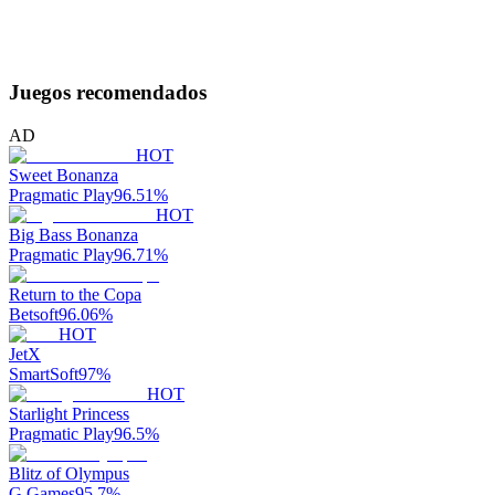
Juegos recomendados
AD
HOT
Sweet Bonanza
Pragmatic Play
96.51
%
HOT
Big Bass Bonanza
Pragmatic Play
96.71
%
Return to the Copa
Betsoft
96.06
%
HOT
JetX
SmartSoft
97
%
HOT
Starlight Princess
Pragmatic Play
96.5
%
Blitz of Olympus
G Games
95.7
%