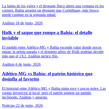
La fatiga de los viajes y el desgaste físico abren una ventana en los
corners. Bahia arrastra un desgaste que Corinthians, más fresco,
puede castigar en la segunda mitad.
Análisis
·
18 de junio, 2026
Hulk y el saque que rompe a Bahia: el detalle
invisible
El partido entre Atlético-MG y Bahia esconde valor donde pocos
miran: la pelota parada y el dominio aéreo de Hulk podrían decidir
más que el 1X2. Análisis táctico frío.
Análisis
·
6 de junio, 2026
Atlético-MG vs Bahia: el patrón histórico que
desinfla al favorito
El historial entre Atlético-MG y Bahia pinta roce y pocos goles. Las
cuotas favorecen al local, pero el patrón sugiere un partido
incómodo. Análisis y apuesta.
Noticias
·
22 de junio, 2026