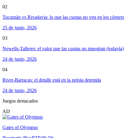
02
Tucumán vs Rivadavia: lo que las cuotas no ven en los córners
25 de junio, 2026
03
Newells-Talleres: el valor que las cuotas no muestran (todavía)
24 de junio, 2026
04
River-Barracas: el detalle está en la pelota detenida
24 de junio, 2026
Juegos destacados
AD
Gates of Olympus
Pragmatic Play
RTP
96.5
%