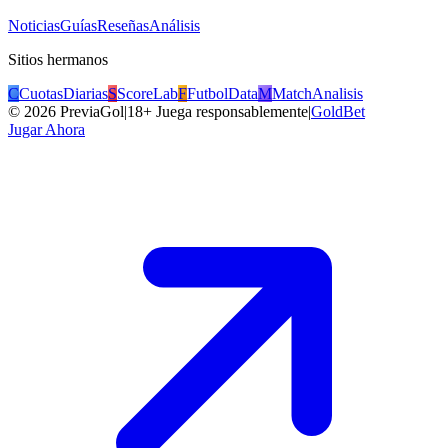
Noticias
Guías
Reseñas
Análisis
Sitios hermanos
C
CuotasDiarias
S
ScoreLab
F
FutbolData
M
MatchAnalisis
©
2026
PreviaGol
|
18+ Juega responsablemente
|
GoldBet
Jugar Ahora