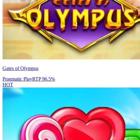
Gates of Olympus
Pragmatic Play
RTP
96.5
%
HOT