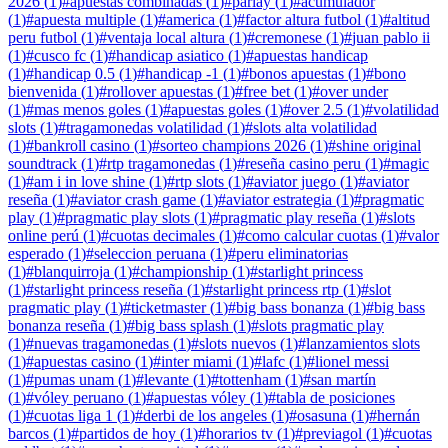
2026
(
1
)
#
apuestas combinadas
(
1
)
#
parlay
(
1
)
#
acumulador
(
1
)
#
apuesta multiple
(
1
)
#
america
(
1
)
#
factor altura futbol
(
1
)
#
altitud
peru futbol
(
1
)
#
ventaja local altura
(
1
)
#
cremonese
(
1
)
#
juan pablo ii
(
1
)
#
cusco fc
(
1
)
#
handicap asiatico
(
1
)
#
apuestas handicap
(
1
)
#
handicap 0.5
(
1
)
#
handicap -1
(
1
)
#
bonos apuestas
(
1
)
#
bono
bienvenida
(
1
)
#
rollover apuestas
(
1
)
#
free bet
(
1
)
#
over under
(
1
)
#
mas menos goles
(
1
)
#
apuestas goles
(
1
)
#
over 2.5
(
1
)
#
volatilidad
slots
(
1
)
#
tragamonedas volatilidad
(
1
)
#
slots alta volatilidad
(
1
)
#
bankroll casino
(
1
)
#
sorteo champions 2026
(
1
)
#
shine original
soundtrack
(
1
)
#
rtp tragamonedas
(
1
)
#
reseña casino peru
(
1
)
#
magic
(
1
)
#
am i in love shine
(
1
)
#
rtp slots
(
1
)
#
aviator juego
(
1
)
#
aviator
reseña
(
1
)
#
aviator crash game
(
1
)
#
aviator estrategia
(
1
)
#
pragmatic
play
(
1
)
#
pragmatic play slots
(
1
)
#
pragmatic play reseña
(
1
)
#
slots
online perú
(
1
)
#
cuotas decimales
(
1
)
#
como calcular cuotas
(
1
)
#
valor
esperado
(
1
)
#
seleccion peruana
(
1
)
#
peru eliminatorias
(
1
)
#
blanquirroja
(
1
)
#
championship
(
1
)
#
starlight princess
(
1
)
#
starlight princess reseña
(
1
)
#
starlight princess rtp
(
1
)
#
slot
pragmatic play
(
1
)
#
ticketmaster
(
1
)
#
big bass bonanza
(
1
)
#
big bass
bonanza reseña
(
1
)
#
big bass splash
(
1
)
#
slots pragmatic play
(
1
)
#
nuevas tragamonedas
(
1
)
#
slots nuevos
(
1
)
#
lanzamientos slots
(
1
)
#
apuestas casino
(
1
)
#
inter miami
(
1
)
#
lafc
(
1
)
#
lionel messi
(
1
)
#
pumas unam
(
1
)
#
levante
(
1
)
#
tottenham
(
1
)
#
san martín
(
1
)
#
vóley peruano
(
1
)
#
apuestas vóley
(
1
)
#
tabla de posiciones
(
1
)
#
cuotas liga 1
(
1
)
#
derbi de los angeles
(
1
)
#
osasuna
(
1
)
#
hernán
barcos
(
1
)
#
partidos de hoy
(
1
)
#
horarios tv
(
1
)
#
previagol
(
1
)
#
cuotas