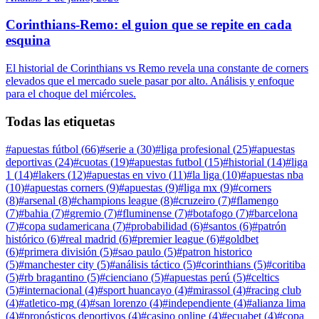
Corinthians-Remo: el guion que se repite en cada
esquina
El historial de Corinthians vs Remo revela una constante de corners
elevados que el mercado suele pasar por alto. Análisis y enfoque
para el choque del miércoles.
Todas las etiquetas
#
apuestas fútbol
(
66
)
#
serie a
(
30
)
#
liga profesional
(
25
)
#
apuestas
deportivas
(
24
)
#
cuotas
(
19
)
#
apuestas futbol
(
15
)
#
historial
(
14
)
#
liga
1
(
14
)
#
lakers
(
12
)
#
apuestas en vivo
(
11
)
#
la liga
(
10
)
#
apuestas nba
(
10
)
#
apuestas corners
(
9
)
#
apuestas
(
9
)
#
liga mx
(
9
)
#
corners
(
8
)
#
arsenal
(
8
)
#
champions league
(
8
)
#
cruzeiro
(
7
)
#
flamengo
(
7
)
#
bahia
(
7
)
#
gremio
(
7
)
#
fluminense
(
7
)
#
botafogo
(
7
)
#
barcelona
(
7
)
#
copa sudamericana
(
7
)
#
probabilidad
(
6
)
#
santos
(
6
)
#
patrón
histórico
(
6
)
#
real madrid
(
6
)
#
premier league
(
6
)
#
goldbet
(
6
)
#
primera división
(
5
)
#
sao paulo
(
5
)
#
patron historico
(
5
)
#
manchester city
(
5
)
#
análisis táctico
(
5
)
#
corinthians
(
5
)
#
coritiba
(
5
)
#
rb bragantino
(
5
)
#
cienciano
(
5
)
#
apuestas perú
(
5
)
#
celtics
(
5
)
#
internacional
(
4
)
#
sport huancayo
(
4
)
#
mirassol
(
4
)
#
racing club
(
4
)
#
atletico-mg
(
4
)
#
san lorenzo
(
4
)
#
independiente
(
4
)
#
alianza lima
(
4
)
#
pronósticos deportivos
(
4
)
#
casino online
(
4
)
#
ecuabet
(
4
)
#
copa