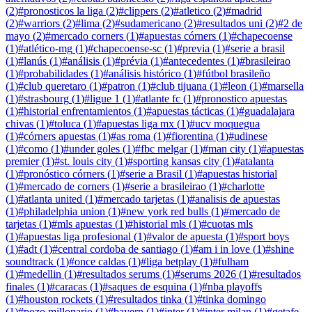
(
2
)
#
pronosticos la liga
(
2
)
#
clippers
(
2
)
#
atletico
(
2
)
#
madrid
(
2
)
#
warriors
(
2
)
#
lima
(
2
)
#
sudamericano
(
2
)
#
resultados uni
(
2
)
#
2 de
mayo
(
2
)
#
mercado corners
(
1
)
#
apuestas córners
(
1
)
#
chapecoense
(
1
)
#
atlético-mg
(
1
)
#
chapecoense-sc
(
1
)
#
previa
(
1
)
#
serie a brasil
(
1
)
#
lanús
(
1
)
#
análisis
(
1
)
#
prévia
(
1
)
#
antecedentes
(
1
)
#
brasileirao
(
1
)
#
probabilidades
(
1
)
#
análisis histórico
(
1
)
#
fútbol brasileño
(
1
)
#
club queretaro
(
1
)
#
patron
(
1
)
#
club tijuana
(
1
)
#
leon
(
1
)
#
marsella
(
1
)
#
strasbourg
(
1
)
#
ligue 1
(
1
)
#
atlante fc
(
1
)
#
pronostico apuestas
(
1
)
#
historial enfrentamientos
(
1
)
#
apuestas tácticas
(
1
)
#
guadalajara
chivas
(
1
)
#
toluca
(
1
)
#
apuestas liga mx
(
1
)
#
ucv moquegua
(
1
)
#
córners apuestas
(
1
)
#
as roma
(
1
)
#
fiorentina
(
1
)
#
udinese
(
1
)
#
como
(
1
)
#
under goles
(
1
)
#
fbc melgar
(
1
)
#
man city
(
1
)
#
apuestas
premier
(
1
)
#
st. louis city
(
1
)
#
sporting kansas city
(
1
)
#
atalanta
(
1
)
#
pronóstico córners
(
1
)
#
serie a Brasil
(
1
)
#
apuestas historial
(
1
)
#
mercado de corners
(
1
)
#
serie a brasileirao
(
1
)
#
charlotte
(
1
)
#
atlanta united
(
1
)
#
mercado tarjetas
(
1
)
#
analisis de apuestas
(
1
)
#
philadelphia union
(
1
)
#
new york red bulls
(
1
)
#
mercado de
tarjetas
(
1
)
#
mls apuestas
(
1
)
#
historial mls
(
1
)
#
cuotas mls
(
1
)
#
apuestas liga profesional
(
1
)
#
valor de apuesta
(
1
)
#
sport boys
(
1
)
#
adt
(
1
)
#
central cordoba de santiago
(
1
)
#
am i in love
(
1
)
#
shine
soundtrack
(
1
)
#
once caldas
(
1
)
#
liga betplay
(
1
)
#
fulham
(
1
)
#
medellin
(
1
)
#
resultados serums
(
1
)
#
serums 2026
(
1
)
#
resultados
finales
(
1
)
#
caracas
(
1
)
#
saques de esquina
(
1
)
#
nba playoffs
(
1
)
#
houston rockets
(
1
)
#
resultados tinka
(
1
)
#
tinka domingo
(
1
)
#
pozo millonario
(
1
)
#
bayern
(
1
)
#
inter
(
1
)
#
inter milan
(
1
)
#
getafe