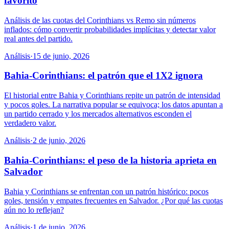
favorito
Análisis de las cuotas del Corinthians vs Remo sin números
inflados: cómo convertir probabilidades implícitas y detectar valor
real antes del partido.
Análisis
·
15 de junio, 2026
Bahia-Corinthians: el patrón que el 1X2 ignora
El historial entre Bahia y Corinthians repite un patrón de intensidad
y pocos goles. La narrativa popular se equivoca; los datos apuntan a
un partido cerrado y los mercados alternativos esconden el
verdadero valor.
Análisis
·
2 de junio, 2026
Bahia-Corinthians: el peso de la historia aprieta en
Salvador
Bahia y Corinthians se enfrentan con un patrón histórico: pocos
goles, tensión y empates frecuentes en Salvador. ¿Por qué las cuotas
aún no lo reflejan?
Análisis
·
1 de junio, 2026