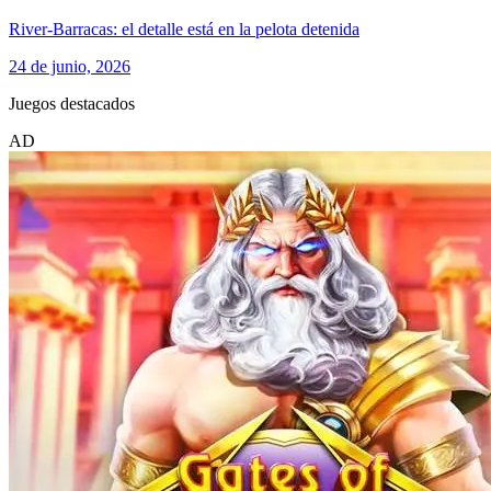
River-Barracas: el detalle está en la pelota detenida
24 de junio, 2026
Juegos destacados
AD