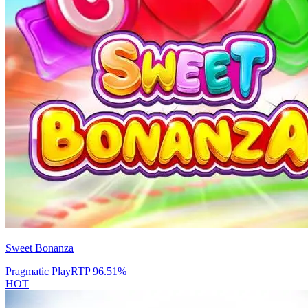
Sweet Bonanza
Pragmatic Play
RTP
96.51
%
HOT