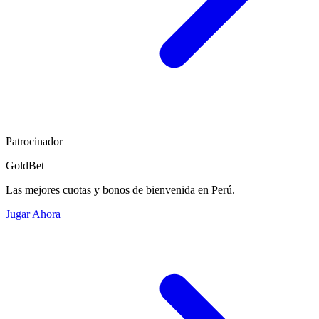
Patrocinador
GoldBet
Las mejores cuotas y bonos de bienvenida en Perú.
Jugar Ahora