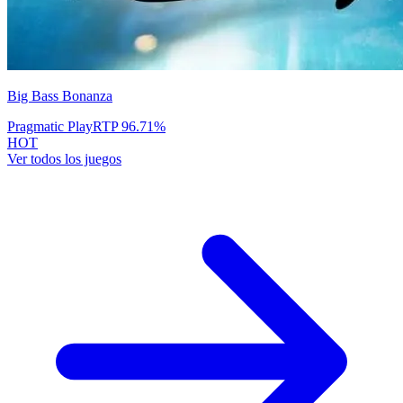
Big Bass Bonanza
Pragmatic Play
RTP
96.71
%
HOT
Ver todos los juegos