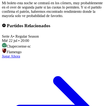
Mi boleto esta noche se centrará en los córners, muy probablemente
en el over de segunda parte si las cuotas lo permiten. Y si el partido
confirma el patrón, habremos encontrado rendimiento donde la
mayoría solo ve probabilidad de favorito.
⚽ Partidos Relacionados
Serie A
•
Regular Season
Mié 22 jul
•
20:00
Chapecoense-sc
Flamengo
Jugar Ahora