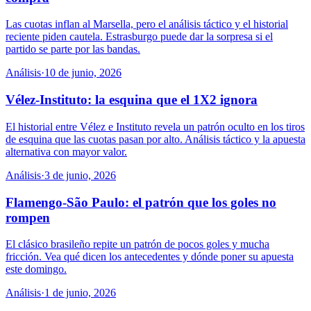
Las cuotas inflan al Marsella, pero el análisis táctico y el historial
reciente piden cautela. Estrasburgo puede dar la sorpresa si el
partido se parte por las bandas.
Análisis
·
10 de junio, 2026
Vélez-Instituto: la esquina que el 1X2 ignora
El historial entre Vélez e Instituto revela un patrón oculto en los tiros
de esquina que las cuotas pasan por alto. Análisis táctico y la apuesta
alternativa con mayor valor.
Análisis
·
3 de junio, 2026
Flamengo-São Paulo: el patrón que los goles no
rompen
El clásico brasileño repite un patrón de pocos goles y mucha
fricción. Vea qué dicen los antecedentes y dónde poner su apuesta
este domingo.
Análisis
·
1 de junio, 2026