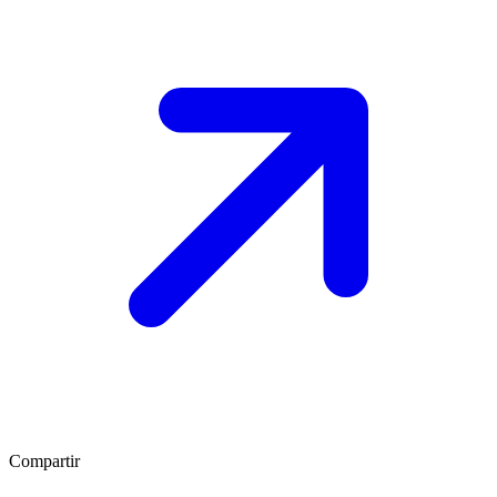
Compartir