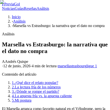
P
PreviaGol
Noticias
Guías
Reseñas
Análisis
Inicio
›
Análisis
›
Marsella vs Estrasburgo: la narrativa que el dato no compra
Análisis
Marsella vs Estrasburgo: la narrativa que
el dato no compra
A
Andrés Quispe
·
12 de junio, 2026
·
4 min
de lectura
·
marsella
strasbourg
ligue 1
Contenido del artículo
1.
¿Qué dice el relato popular?
2.
La lectura fría de los números
3.
¿Dónde se rompe el partido?
4.
La apuesta fría vs. la apuesta caliente
5.
Mi postura
El Marsella arranca como favorito natural en el Vélodrome, pero la