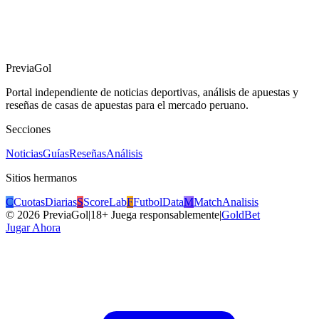
PreviaGol
Portal independiente de noticias deportivas, análisis de apuestas y
reseñas de casas de apuestas para el mercado peruano.
Secciones
Noticias
Guías
Reseñas
Análisis
Sitios hermanos
C
CuotasDiarias
S
ScoreLab
F
FutbolData
M
MatchAnalisis
©
2026
PreviaGol
|
18+ Juega responsablemente
|
GoldBet
Jugar Ahora