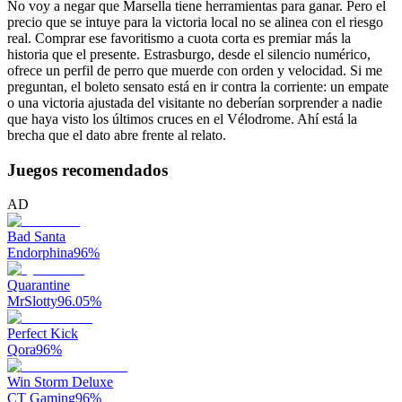
No voy a negar que Marsella tiene herramientas para ganar. Pero el
precio que se intuye para la victoria local no se alinea con el riesgo
real. Comprar ese favoritismo a cuota corta es premiar más la
historia que el presente. Estrasburgo, desde el silencio numérico,
ofrece un perfil de perro que muerde con orden y velocidad. Si me
preguntan, el boleto sensato está en ir contra la corriente: un empate
o una victoria ajustada del visitante no deberían sorprender a nadie
que haya visto los últimos cruces en el Vélodrome. Ahí está la
brecha que el dato abre frente al relato.
Juegos recomendados
AD
Bad Santa
Endorphina
96
%
Quarantine
MrSlotty
96.05
%
Perfect Kick
Qora
96
%
Win Storm Deluxe
CT Gaming
96
%