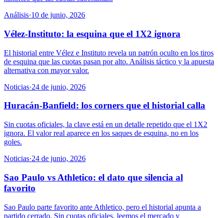
Análisis
·
10 de junio, 2026
Vélez-Instituto: la esquina que el 1X2 ignora
El historial entre Vélez e Instituto revela un patrón oculto en los tiros
de esquina que las cuotas pasan por alto. Análisis táctico y la apuesta
alternativa con mayor valor.
Noticias
·
24 de junio, 2026
Huracán-Banfield: los corners que el historial calla
Sin cuotas oficiales, la clave está en un detalle repetido que el 1X2
ignora. El valor real aparece en los saques de esquina, no en los
goles.
Noticias
·
24 de junio, 2026
Sao Paulo vs Athletico: el dato que silencia al
favorito
Sao Paulo parte favorito ante Athletico, pero el historial apunta a
partido cerrado. Sin cuotas oficiales, leemos el mercado y