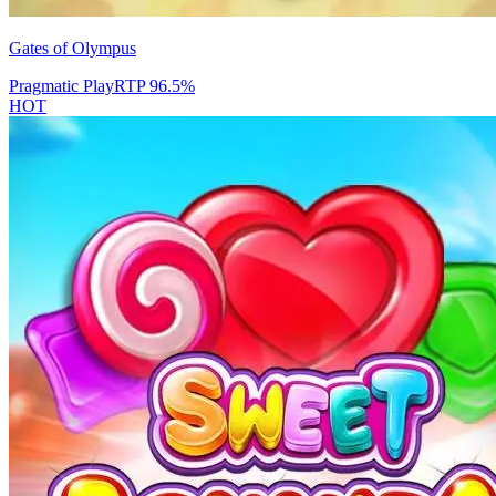
Gates of Olympus
Pragmatic Play
RTP
96.5
%
HOT