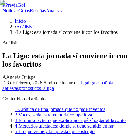
P
PreviaGol
Noticias
Guías
Reseñas
Análisis
Inicio
›
Análisis
›
La Liga: esta jornada sí conviene ir con los favoritos
Análisis
La Liga: esta jornada sí conviene ir con
los favoritos
A
Andrés Quispe
·
23 de febrero, 2026
·
5 min
de lectura
·
la liga
liga española
apuestas
pronosticos la liga
Contenido del artículo
1.
Crónica de una jornada que no pide inventos
2.
Voces, señales y memoria competitiva
3.
El punto táctico que explica por qué sí pagar al favorito
4.
Mercados afectados: dónde sí tiene sentido entrar
5.
Lo que viene y la apuesta que sostengo