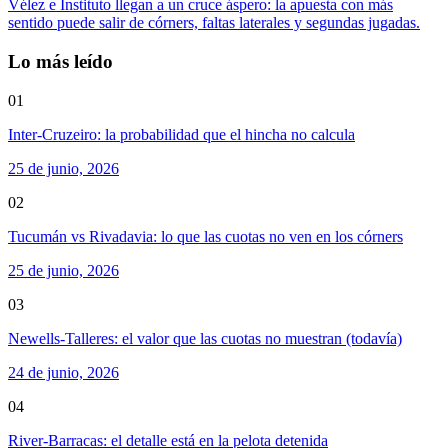
Vélez e Instituto llegan a un cruce áspero: la apuesta con más
sentido puede salir de córners, faltas laterales y segundas jugadas.
Lo más leído
01
Inter-Cruzeiro: la probabilidad que el hincha no calcula
25 de junio, 2026
02
Tucumán vs Rivadavia: lo que las cuotas no ven en los córners
25 de junio, 2026
03
Newells-Talleres: el valor que las cuotas no muestran (todavía)
24 de junio, 2026
04
River-Barracas: el detalle está en la pelota detenida