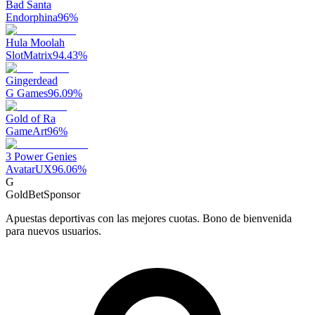
Bad Santa
Endorphina
96
%
Hula Moolah
SlotMatrix
94.43
%
Gingerdead
G Games
96.09
%
Gold of Ra
GameArt
96
%
3 Power Genies
AvatarUX
96.06
%
G
GoldBet
Sponsor
Apuestas deportivas con las mejores cuotas. Bono de bienvenida
para nuevos usuarios.