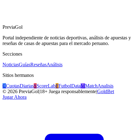
PreviaGol
Portal independiente de noticias deportivas, análisis de apuestas y
reseñas de casas de apuestas para el mercado peruano.
Secciones
Noticias
Guías
Reseñas
Análisis
Sitios hermanos
C
CuotasDiarias
S
ScoreLab
F
FutbolData
M
MatchAnalisis
©
2026
PreviaGol
|
18+ Juega responsablemente
|
GoldBet
Jugar Ahora