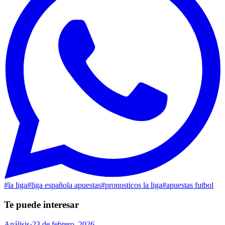
#
la liga
#
liga española apuestas
#
pronosticos la liga
#
apuestas futbol
Te puede interesar
Análisis
·
23 de febrero, 2026