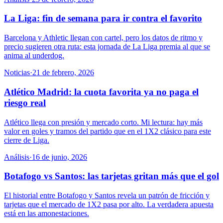
La Liga: fin de semana para ir contra el favorito
Barcelona y Athletic llegan con cartel, pero los datos de ritmo y
precio sugieren otra ruta: esta jornada de La Liga premia al que se
anima al underdog.
Noticias
·
21 de febrero, 2026
Atlético Madrid: la cuota favorita ya no paga el
riesgo real
Atlético llega con presión y mercado corto. Mi lectura: hay más
valor en goles y tramos del partido que en el 1X2 clásico para este
cierre de Liga.
Análisis
·
16 de junio, 2026
Botafogo vs Santos: las tarjetas gritan más que el gol
El historial entre Botafogo y Santos revela un patrón de fricción y
tarjetas que el mercado de 1X2 pasa por alto. La verdadera apuesta
está en las amonestaciones.