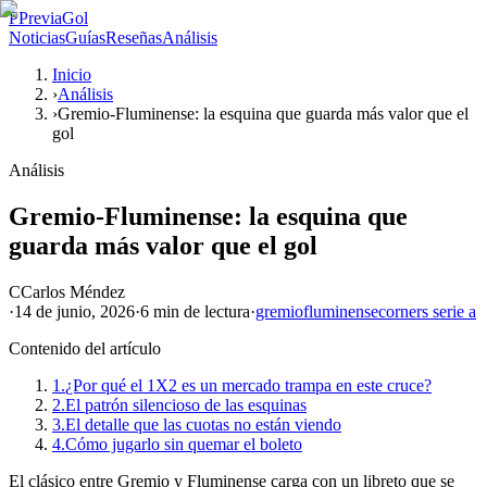
P
PreviaGol
Noticias
Guías
Reseñas
Análisis
Inicio
›
Análisis
›
Gremio-Fluminense: la esquina que guarda más valor que el
gol
Análisis
Gremio-Fluminense: la esquina que
guarda más valor que el gol
C
Carlos Méndez
·
14 de junio, 2026
·
6 min
de lectura
·
gremio
fluminense
corners serie a
Contenido del artículo
1.
¿Por qué el 1X2 es un mercado trampa en este cruce?
2.
El patrón silencioso de las esquinas
3.
El detalle que las cuotas no están viendo
4.
Cómo jugarlo sin quemar el boleto
El clásico entre Gremio y Fluminense carga con un libreto que se