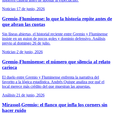
sugieren cautela antes de apostar al espectáculo.
Noticias
·
17 de junio, 2026
Gremio-Fluminense: lo que la historia repite antes de
que abran las cuotas
Sin líneas abiertas, el historial reciente entre Gremio y Fluminense
insiste en un guion de pocos goles y dominio defensivo. Análisis
previo al domingo 26 de julio.
Noticias
·
2 de junio, 2026
Gremio-Fluminense: el número que silencia al relato
carioca
El duelo entre Gremio y Fluminense enfrenta la narrativa del
favorito a la lógica estadística. Andrés Quispe analiza por qué el
local merece más crédito del que muestran las apuestas.
Análisis
·
21 de junio, 2026
Mirassol-Gremio: el flanco que infla los corners sin
hacer ruido