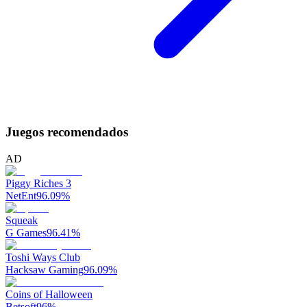
Juegos recomendados
AD
Piggy Riches 3
NetEnt
96.09
%
Squeak
G Games
96.41
%
Toshi Ways Club
Hacksaw Gaming
96.09
%
Coins of Halloween
Betsoft
96
%