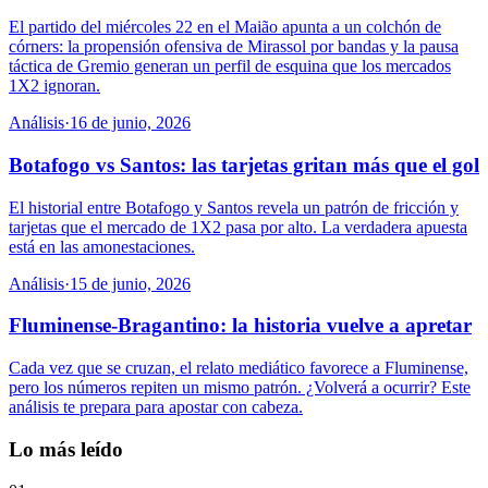
El partido del miércoles 22 en el Maião apunta a un colchón de
córners: la propensión ofensiva de Mirassol por bandas y la pausa
táctica de Gremio generan un perfil de esquina que los mercados
1X2 ignoran.
Análisis
·
16 de junio, 2026
Botafogo vs Santos: las tarjetas gritan más que el gol
El historial entre Botafogo y Santos revela un patrón de fricción y
tarjetas que el mercado de 1X2 pasa por alto. La verdadera apuesta
está en las amonestaciones.
Análisis
·
15 de junio, 2026
Fluminense-Bragantino: la historia vuelve a apretar
Cada vez que se cruzan, el relato mediático favorece a Fluminense,
pero los números repiten un mismo patrón. ¿Volverá a ocurrir? Este
análisis te prepara para apostar con cabeza.
Lo más leído