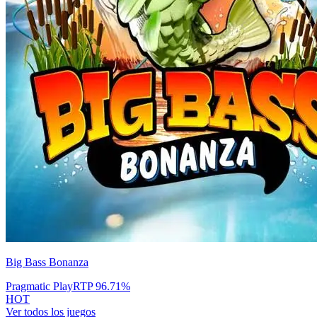
Big Bass Bonanza
Pragmatic Play
RTP
96.71
%
HOT
Ver todos los juegos