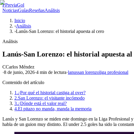
P
PreviaGol
Noticias
Guías
Reseñas
Análisis
Inicio
›
Análisis
›
Lanús-San Lorenzo: el historial apuesta al cero
Análisis
Lanús-San Lorenzo: el historial apuesta al
C
Carlos Méndez
·
8 de junio, 2026
·
4 min
de lectura
·
lanus
san lorenzo
liga profesional
Contenido del artículo
1.
¿Por qué el historial castiga al over?
2.
San Lorenzo: el visitante incómodo
3.
¿Dónde está el valor real?
4.
El pitazo no manda, manda la memoria
Lanús y San Lorenzo se miden este domingo en la Liga Profesional y la 
habla de un guion muy distinto. El under 2.5 goles ha sido la constante