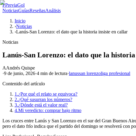
P
PreviaGol
Noticias
Guías
Reseñas
Análisis
Inicio
›
Noticias
›
Lanús-San Lorenzo: el dato que la historia insiste en callar
Noticias
Lanús-San Lorenzo: el dato que la historia 
A
Andrés Quispe
·
9 de junio, 2026
·
4 min
de lectura
·
lanus
san lorenzo
liga profesional
Contenido del artículo
1.
¿Por qué el relato se equivoca?
2.
¿Qué susurran los números?
3.
¿Dónde está el valor real?
4.
Mi veredicto: comprar bajo ritmo
Los cruces entre Lanús y San Lorenzo en el sur del Gran Buenos Aires su
pero el dato frío indica que el partido del domingo se resolverá con p