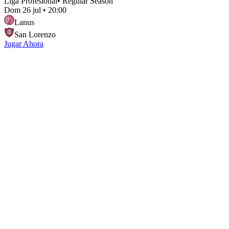
Liga Profesional
•
Regular Season
Dom 26 jul
•
20:00
Lanus
San Lorenzo
Jugar Ahora