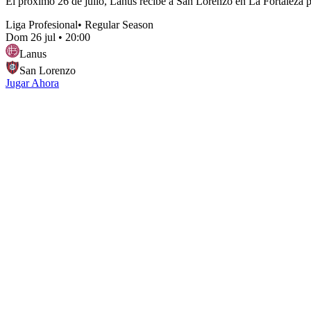
El próximo 26 de julio, Lanús recibe a San Lorenzo en La Fortaleza p
Liga Profesional
•
Regular Season
Dom 26 jul
•
20:00
Lanus
San Lorenzo
Jugar Ahora