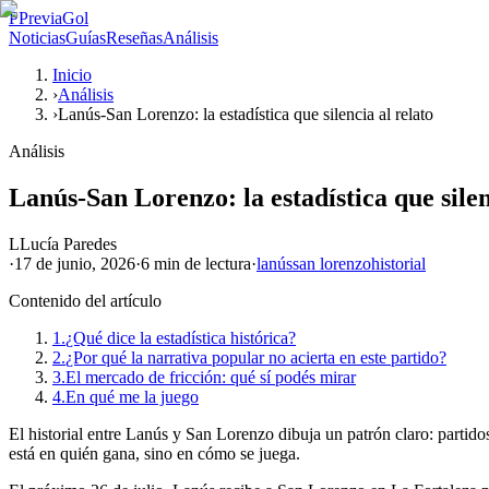
P
PreviaGol
Noticias
Guías
Reseñas
Análisis
Inicio
›
Análisis
›
Lanús-San Lorenzo: la estadística que silencia al relato
Análisis
Lanús-San Lorenzo: la estadística que silen
L
Lucía Paredes
·
17 de junio, 2026
·
6 min
de lectura
·
lanús
san lorenzo
historial
Contenido del artículo
1.
¿Qué dice la estadística histórica?
2.
¿Por qué la narrativa popular no acierta en este partido?
3.
El mercado de fricción: qué sí podés mirar
4.
En qué me la juego
El historial entre Lanús y San Lorenzo dibuja un patrón claro: partido
está en quién gana, sino en cómo se juega.