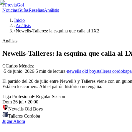
P
PreviaGol
Noticias
Guías
Reseñas
Análisis
Inicio
›
Análisis
›
Newells-Talleres: la esquina que calla al 1X2
Análisis
Newells-Talleres: la esquina que calla al 1
C
Carlos Méndez
·
5 de junio, 2026
·
5 min
de lectura
·
newells old boys
talleres cordoba
pa
El partido del 26 de julio entre Newell’s y Talleres viene con un guio
Está en los corners. Ahí el patrón histórico no engaña.
Liga Profesional
•
Regular Season
Dom 26 jul
•
20:00
Newells Old Boys
Talleres Cordoba
Jugar Ahora