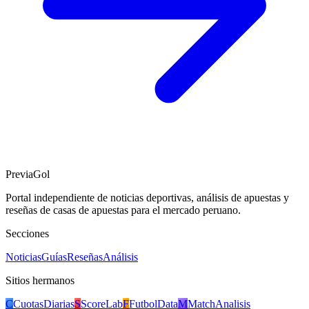
PreviaGol
Portal independiente de noticias deportivas, análisis de apuestas y
reseñas de casas de apuestas para el mercado peruano.
Secciones
Noticias
Guías
Reseñas
Análisis
Sitios hermanos
C
CuotasDiarias
S
ScoreLab
F
FutbolData
M
MatchAnalisis