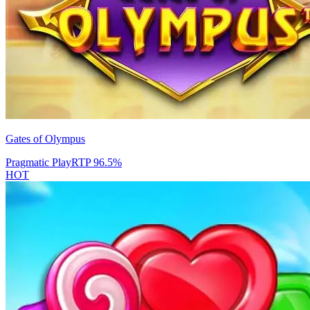
Gates of Olympus
Pragmatic Play
RTP
96.5
%
HOT