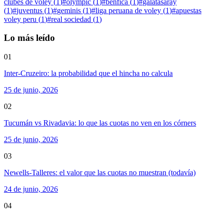
clubes de voley
(
1
)
#
olympic
(
1
)
#
benfica
(
1
)
#
galatasaray
(
1
)
#
juventus
(
1
)
#
geminis
(
1
)
#
liga peruana de voley
(
1
)
#
apuestas
voley peru
(
1
)
#
real sociedad
(
1
)
Lo más leído
01
Inter-Cruzeiro: la probabilidad que el hincha no calcula
25 de junio, 2026
02
Tucumán vs Rivadavia: lo que las cuotas no ven en los córners
25 de junio, 2026
03
Newells-Talleres: el valor que las cuotas no muestran (todavía)
24 de junio, 2026
04