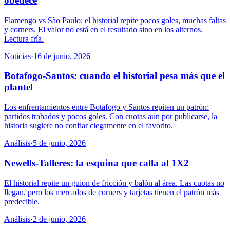
obedece
Flamengo vs São Paulo: el historial repite pocos goles, muchas faltas
y corners. El valor no está en el resultado sino en los alternos.
Lectura fría.
Noticias
·
16 de junio, 2026
Botafogo-Santos: cuando el historial pesa más que el
plantel
Los enfrentamientos entre Botafogo y Santos repiten un patrón:
partidos trabados y pocos goles. Con cuotas aún por publicarse, la
historia sugiere no confiar ciegamente en el favorito.
Análisis
·
5 de junio, 2026
Newells-Talleres: la esquina que calla al 1X2
El historial repite un guion de fricción y balón al área. Las cuotas no
llegan, pero los mercados de corners y tarjetas tienen el patrón más
predecible.
Análisis
·
2 de junio, 2026