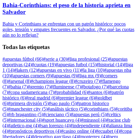
Bahia-Corinthians: el peso de la historia aprieta en
Salvador
Bahia y Corinthians se enfrentan con un patrón histórico: pocos
goles, tensión y empates frecuentes en Salvador. ¿Por qué las cuotas
aún no lo reflejan?
Todas las etiquetas
#
apuestas fútbol
(
66
)
#
serie a
(
30
)
#
liga profesional
(
25
)
#
apuestas
deportivas
(
24
)
#
cuotas
(
19
)
#
apuestas futbol
(
15
)
#
historial
(
14
)
#
liga
1
(
14
)
#
lakers
(
12
)
#
apuestas en vivo
(
11
)
#
la liga
(
10
)
#
apuestas nba
(
10
)
#
apuestas corners
(
9
)
#
apuestas
(
9
)
#
liga mx
(
9
)
#
corners
(
8
)
#
arsenal
(
8
)
#
champions league
(
8
)
#
cruzeiro
(
7
)
#
flamengo
(
7
)
#
bahia
(
7
)
#
gremio
(
7
)
#
fluminense
(
7
)
#
botafogo
(
7
)
#
barcelona
(
7
)
#
copa sudamericana
(
7
)
#
probabilidad
(
6
)
#
santos
(
6
)
#
patrón
histórico
(
6
)
#
real madrid
(
6
)
#
premier league
(
6
)
#
goldbet
(
6
)
#
primera división
(
5
)
#
sao paulo
(
5
)
#
patron historico
(
5
)
#
manchester city
(
5
)
#
análisis táctico
(
5
)
#
corinthians
(
5
)
#
coritiba
(
5
)
#
rb bragantino
(
5
)
#
cienciano
(
5
)
#
apuestas perú
(
5
)
#
celtics
(
5
)
#
internacional
(
4
)
#
sport huancayo
(
4
)
#
mirassol
(
4
)
#
racing club
(
4
)
#
atletico-mg
(
4
)
#
san lorenzo
(
4
)
#
independiente
(
4
)
#
alianza lima
(
4
)
#
pronósticos deportivos
(
4
)
#
casino online
(
4
)
#
ecuabet
(
4
)
#
copa
libertadores
(
4
)
#
deportivo garcilaso
(
4
)
#
monterrey
(
4
)
#
peru