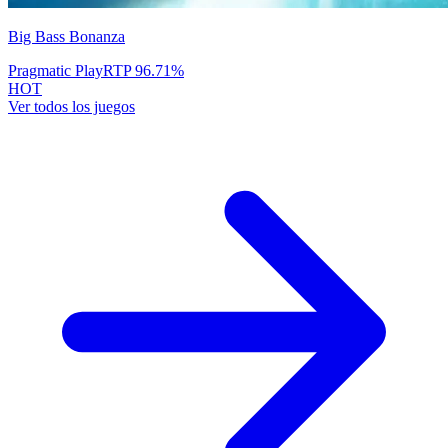
Big Bass Bonanza
Pragmatic Play
RTP
96.71
%
HOT
Ver todos los juegos