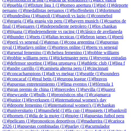
(
1
)
#
puebla
(
1
)
#
fixture liga 1
(
1
)
#
torneo apertura
(
1
)
#
ipd
(
1
)
#
deporte
peruano
(
1
)
#
medallistas peruanos
(
1
)
#
hoffenheim
(
1
)
#
dortmund
(
1
)
#
bundesliga
(
1
)
#
napoli
(
1
)
#
napoli vs lazio
(
1
)
#
conmebol
(
1
)
#
granja
(
1
)
#
la granja vip peru
(
1
)
#
bayern munich
(
1
)
#
cuartos de
final
(
1
)
#
jaguares
(
1
)
#
independiente petrolero
(
1
)
#
los chankas
(
1
)
#
tijuana
(
1
)
#
independiente vs racing
(
1
)
#
clásico de avellaneda
(
1
)
#
thunder
(
1
)
#
nets
(
1
)
#
faltas tecnicas
(
1
)
#
lebron james
(
1
)
#
perú
(
1
)
#
perú vs senegal
(
1
)
#
atenas
(
1
)
#
copa argentina
(
1
)
#
apuestas
royal
(
1
)
#
parlays online
(
1
)
#
sorteos online
(
1
)
#
peru vs senegal
(
1
)
#
arsenal femenino
(
1
)
#
chelsea femenino
(
1
)
#
robbie williams
(
1
)
#
robbie williams peru
(
1
)
#
ticketmaster peru
(
1
)
#
reventa entradas
(
1
)
#
defensor sporting
(
1
)
#
liga uruguaya
(
1
)
#
athletic club
(
1
)
#
liga f
(
1
)
#
andre carrillo
(
1
)
#
camiseta alterna peru
(
1
)
#
cincinnati
(
1
)
#
concachampions
(
1
)
#
adt vs melgar
(
1
)
#
seattle
(
1
)
#
sounders
(
1
)
#
concacaf
(
1
)
#
real betis
(
1
)
#
europa league
(
1
)
#
bravos
(
1
)
#
apuestas entretenimiento
(
1
)
#
lima eventos
(
1
)
#
fórmula 1
(
1
)
#
gran premio de china
(
1
)
#
mercedes
(
1
)
#
sevilla
(
1
)
#
juarez
(
1
)
#
newcastle
(
1
)
#
bulls
(
1
)
#
pronósticos nba
(
1
)
#
cajamarca
(
1
)
#
junior
(
1
)
#
leverkusen
(
1
)
#
international women's day
(
1
)
#
deporte femenino
(
1
)
#
international women's
(
1
)
#
chankas
(
1
)
#
universitario
(
1
)
#
mansfield
(
1
)
#
fa cup
(
1
)
#
nuggets
(
1
)
#
bankroll
(
1
)
#
hornets
(
1
)
#
dia de la mujer
(
1
)
#
mujer
(
1
)
#
apuestas futbol peru
(
1
)
#
pelicans
(
1
)
#
pronosticos deportivos
(
1
)
#
madureira
(
1
)
#
carioca
2026
(
1
)
#
apuestas combinadas
(
1
)
#
parlay
(
1
)
#
acumulador