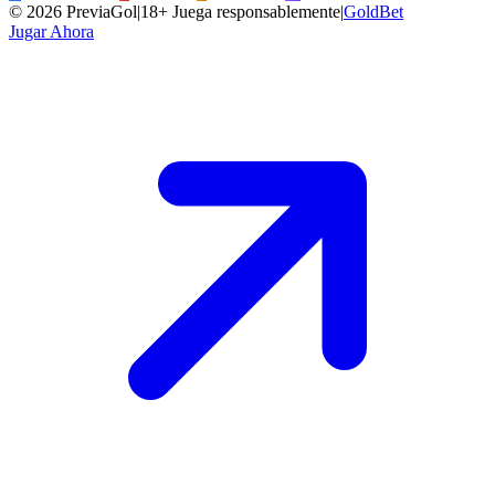
©
2026
PreviaGol
|
18+ Juega responsablemente
|
GoldBet
Jugar Ahora