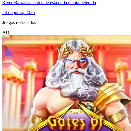
River-Barracas: el detalle está en la pelota detenida
24 de junio, 2026
Juegos destacados
AD