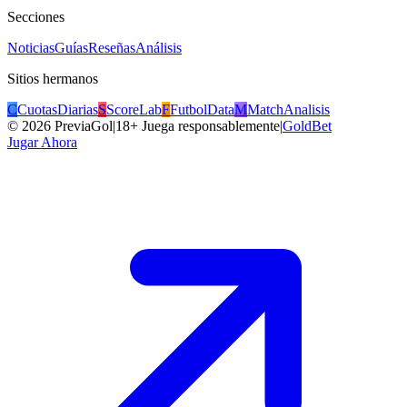
Secciones
Noticias
Guías
Reseñas
Análisis
Sitios hermanos
C
CuotasDiarias
S
ScoreLab
F
FutbolData
M
MatchAnalisis
©
2026
PreviaGol
|
18+ Juega responsablemente
|
GoldBet
Jugar Ahora