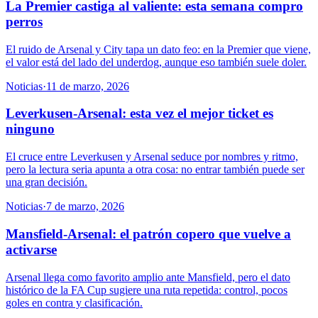
La Premier castiga al valiente: esta semana compro
perros
El ruido de Arsenal y City tapa un dato feo: en la Premier que viene,
el valor está del lado del underdog, aunque eso también suele doler.
Noticias
·
11 de marzo, 2026
Leverkusen-Arsenal: esta vez el mejor ticket es
ninguno
El cruce entre Leverkusen y Arsenal seduce por nombres y ritmo,
pero la lectura seria apunta a otra cosa: no entrar también puede ser
una gran decisión.
Noticias
·
7 de marzo, 2026
Mansfield-Arsenal: el patrón copero que vuelve a
activarse
Arsenal llega como favorito amplio ante Mansfield, pero el dato
histórico de la FA Cup sugiere una ruta repetida: control, pocos
goles en contra y clasificación.