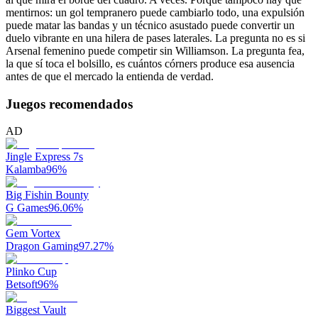
mentirnos: un gol tempranero puede cambiarlo todo, una expulsión
puede matar las bandas y un técnico asustado puede convertir un
duelo vibrante en una hilera de pases laterales. La pregunta no es si
Arsenal femenino puede competir sin Williamson. La pregunta fea,
la que sí toca el bolsillo, es cuántos córners produce esa ausencia
antes de que el mercado la entienda de verdad.
Juegos recomendados
AD
Jingle Express 7s
Kalamba
96
%
Big Fishin Bounty
G Games
96.06
%
Gem Vortex
Dragon Gaming
97.27
%
Plinko Cup
Betsoft
96
%
Biggest Vault