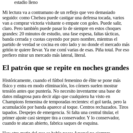
estadio lleno
Mi lectura va a contramano de un reflejo que veo demasiado
seguido: como Chelsea puede castigar una defensa tocada, varios
van a comprar victoria visitante o empate con goles. Puede salir,
claro. Pero también puede pasar lo de siempre en estos choques
grandes: 20 minutos de estudio, una fase espesa, faltas tácticas,
banda cerrada y cuotas cayendo por puro nombre, mientras el
partido de verdad se cocina en otro lado y no donde el mercado más
gritón te quiere llevar. Ya me comí varias de esas. Piña total. Por eso
prefiero mirar un mercado más lateral, literal.
El patrón que se repite en noches grandes
Históricamente, cuando el fútbol femenino de élite se pone más
físico y entra en modo eliminación, los córners suelen mostrar
tensión antes que puntería. No necesito inventarme una base de
datos milagrosa para decir algo que cualquiera ha visto en
Champions femenina de temporadas recientes: el gol tarda, pero la
acumulación por banda aparece al toque. Centros rechazados. Tiros
tapados. Despejes de emergencia. Si falta una central titular, el
primer ajuste casi siempre tira a conservador. Y lo conservador,
cuando te atacan abierto, fabrica saques de esquina.