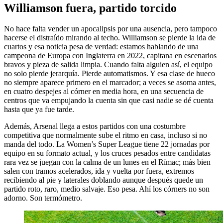
Williamson fuera, partido torcido
No hace falta vender un apocalipsis por una ausencia, pero tampoco
hacerse el distraído mirando al techo. Williamson se pierde la ida de
cuartos y esa noticia pesa de verdad: estamos hablando de una
campeona de Europa con Inglaterra en 2022, capitana en escenarios
bravos y pieza de salida limpia. Cuando falta alguien así, el equipo
no solo pierde jerarquía. Pierde automatismos. Y esa clase de hueco
no siempre aparece primero en el marcador; a veces se asoma antes,
en cuatro despejes al córner en media hora, en una secuencia de
centros que va empujando la cuenta sin que casi nadie se dé cuenta
hasta que ya fue tarde.
Además, Arsenal llega a estos partidos con una costumbre
competitiva que normalmente sube el ritmo en casa, incluso si no
manda del todo. La Women’s Super League tiene 22 jornadas por
equipo en su formato actual, y los cruces pesados entre candidatas
rara vez se juegan con la calma de un lunes en el Rímac; más bien
salen con tramos acelerados, ida y vuelta por fuera, extremos
recibiendo al pie y laterales doblando aunque después quede un
partido roto, raro, medio salvaje. Eso pesa. Ahí los córners no son
adorno. Son termómetro.