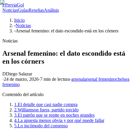
P
PreviaGol
Noticias
Guías
Reseñas
Análisis
Inicio
›
Noticias
›
Arsenal femenino: el dato escondido está en los córners
Noticias
Arsenal femenino: el dato escondido está
en los córners
D
Diego Salazar
·
24 de marzo, 2026
·
7 min
de lectura
·
arsenal
arsenal femenino
chelsea
femenino
Contenido del artículo
1.
El detalle que casi nadie compra
2.
Williamson fuera, partido torcido
3.
El patrón que se repite en noches grandes
4.
La apuesta menos obvia y por qué puede fallar
5.
Lo incómodo del consenso