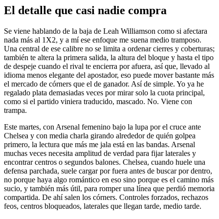
El detalle que casi nadie compra
Se viene hablando de la baja de Leah Williamson como si afectara
nada más al 1X2, y a mí ese enfoque me suena medio tramposo.
Una central de ese calibre no se limita a ordenar cierres y coberturas;
también te altera la primera salida, la altura del bloque y hasta el tipo
de despeje cuando el rival te encierra por afuera, así que, llevado al
idioma menos elegante del apostador, eso puede mover bastante más
el mercado de córners que el de ganador. Así de simple. Yo ya he
regalado plata demasiadas veces por mirar solo la cuota principal,
como si el partido viniera traducido, mascado. No. Viene con
trampa.
Este martes, con Arsenal femenino bajo la lupa por el cruce ante
Chelsea y con media charla girando alrededor de quién golpea
primero, la lectura que más me jala está en las bandas. Arsenal
muchas veces necesita amplitud de verdad para fijar laterales y
encontrar centros o segundos balones. Chelsea, cuando huele una
defensa parchada, suele cargar por fuera antes de buscar por dentro,
no porque haya algo romántico en eso sino porque es el camino más
sucio, y también más útil, para romper una línea que perdió memoria
compartida. De ahí salen los córners. Controles forzados, rechazos
feos, centros bloqueados, laterales que llegan tarde, medio tarde.