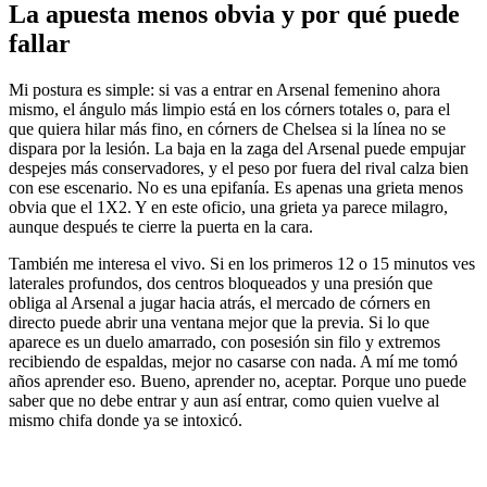
La apuesta menos obvia y por qué puede
fallar
Mi postura es simple: si vas a entrar en Arsenal femenino ahora
mismo, el ángulo más limpio está en los córners totales o, para el
que quiera hilar más fino, en córners de Chelsea si la línea no se
dispara por la lesión. La baja en la zaga del Arsenal puede empujar
despejes más conservadores, y el peso por fuera del rival calza bien
con ese escenario. No es una epifanía. Es apenas una grieta menos
obvia que el 1X2. Y en este oficio, una grieta ya parece milagro,
aunque después te cierre la puerta en la cara.
También me interesa el vivo. Si en los primeros 12 o 15 minutos ves
laterales profundos, dos centros bloqueados y una presión que
obliga al Arsenal a jugar hacia atrás, el mercado de córners en
directo puede abrir una ventana mejor que la previa. Si lo que
aparece es un duelo amarrado, con posesión sin filo y extremos
recibiendo de espaldas, mejor no casarse con nada. A mí me tomó
años aprender eso. Bueno, aprender no, aceptar. Porque uno puede
saber que no debe entrar y aun así entrar, como quien vuelve al
mismo chifa donde ya se intoxicó.