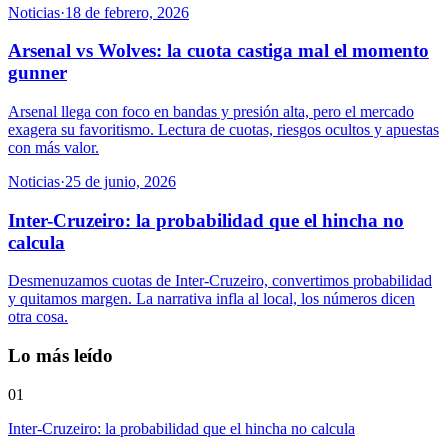
Noticias
·
18 de febrero, 2026
Arsenal vs Wolves: la cuota castiga mal el momento
gunner
Arsenal llega con foco en bandas y presión alta, pero el mercado
exagera su favoritismo. Lectura de cuotas, riesgos ocultos y apuestas
con más valor.
Noticias
·
25 de junio, 2026
Inter-Cruzeiro: la probabilidad que el hincha no
calcula
Desmenuzamos cuotas de Inter-Cruzeiro, convertimos probabilidad
y quitamos margen. La narrativa infla al local, los números dicen
otra cosa.
Lo más leído
01
Inter-Cruzeiro: la probabilidad que el hincha no calcula