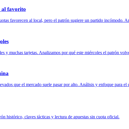
 al favorito
uotas favorecen al local, pero el patrón sugiere un partido incómodo. An
oles
goles y muchas tarjetas. Analizamos por qué este miércoles el patrón vol
uina
levados que el mercado suele pasar por alto. Análisis y enfoque para el
 histórico, claves tácticas y lectura de apuestas sin cuota oficial.