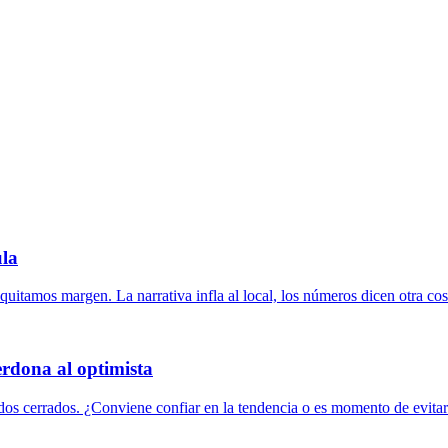
ula
itamos margen. La narrativa infla al local, los números dicen otra cos
erdona al optimista
tidos cerrados. ¿Conviene confiar en la tendencia o es momento de evita