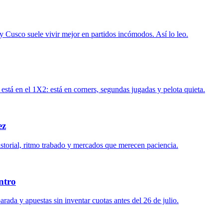
y Cusco suele vivir mejor en partidos incómodos. Así lo leo.
stá en el 1X2: está en corners, segundas jugadas y pelota quieta.
ez
istorial, ritmo trabado y mercados que merecen paciencia.
ntro
arada y apuestas sin inventar cuotas antes del 26 de julio.