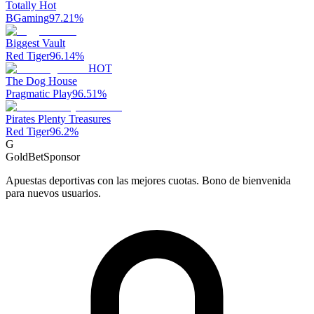
Totally Hot
BGaming
97.21
%
Biggest Vault
Red Tiger
96.14
%
HOT
The Dog House
Pragmatic Play
96.51
%
Pirates Plenty Treasures
Red Tiger
96.2
%
G
GoldBet
Sponsor
Apuestas deportivas con las mejores cuotas. Bono de bienvenida
para nuevos usuarios.