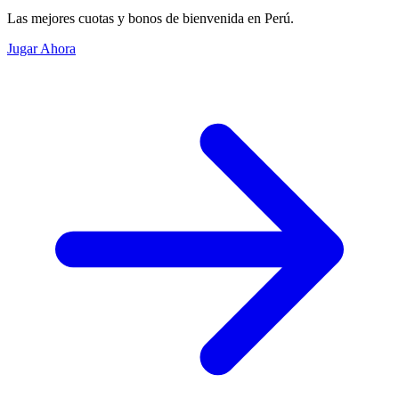
Las mejores cuotas y bonos de bienvenida en Perú.
Jugar Ahora