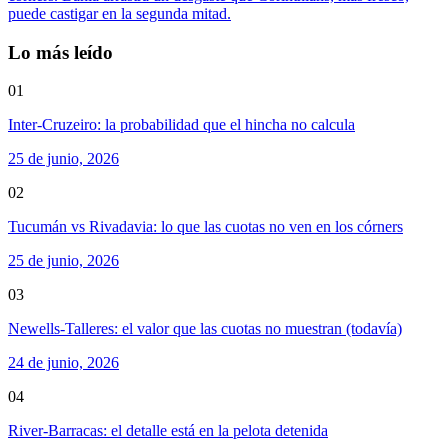
puede castigar en la segunda mitad.
Lo más leído
01
Inter-Cruzeiro: la probabilidad que el hincha no calcula
25 de junio, 2026
02
Tucumán vs Rivadavia: lo que las cuotas no ven en los córners
25 de junio, 2026
03
Newells-Talleres: el valor que las cuotas no muestran (todavía)
24 de junio, 2026
04
River-Barracas: el detalle está en la pelota detenida