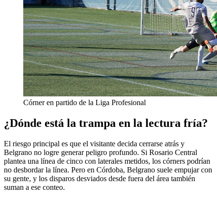
Córner en partido de la Liga Profesional
¿Dónde está la trampa en la lectura fría?
El riesgo principal es que el visitante decida cerrarse atrás y
Belgrano no logre generar peligro profundo. Si Rosario Central
plantea una línea de cinco con laterales metidos, los córners podrían
no desbordar la línea. Pero en Córdoba, Belgrano suele empujar con
su gente, y los disparos desviados desde fuera del área también
suman a ese conteo.