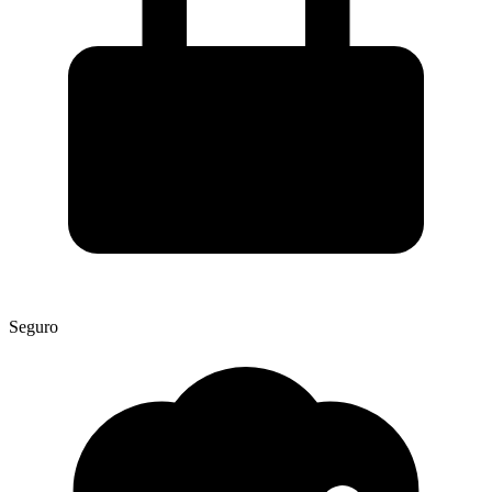
Seguro