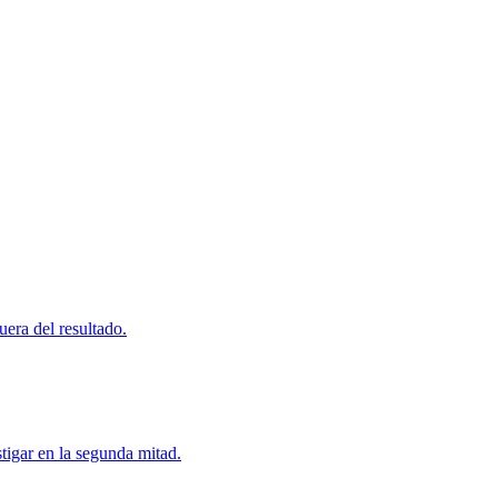
uera del resultado.
stigar en la segunda mitad.