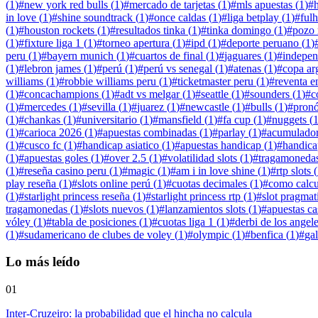
(
1
)
#
new york red bulls
(
1
)
#
mercado de tarjetas
(
1
)
#
mls apuestas
(
1
)
#
h
in love
(
1
)
#
shine soundtrack
(
1
)
#
once caldas
(
1
)
#
liga betplay
(
1
)
#
ful
(
1
)
#
houston rockets
(
1
)
#
resultados tinka
(
1
)
#
tinka domingo
(
1
)
#
pozo 
(
1
)
#
fixture liga 1
(
1
)
#
torneo apertura
(
1
)
#
ipd
(
1
)
#
deporte peruano
(
1
)
peru
(
1
)
#
bayern munich
(
1
)
#
cuartos de final
(
1
)
#
jaguares
(
1
)
#
indepen
(
1
)
#
lebron james
(
1
)
#
perú
(
1
)
#
perú vs senegal
(
1
)
#
atenas
(
1
)
#
copa ar
williams
(
1
)
#
robbie williams peru
(
1
)
#
ticketmaster peru
(
1
)
#
reventa e
(
1
)
#
concachampions
(
1
)
#
adt vs melgar
(
1
)
#
seattle
(
1
)
#
sounders
(
1
)
#
c
(
1
)
#
mercedes
(
1
)
#
sevilla
(
1
)
#
juarez
(
1
)
#
newcastle
(
1
)
#
bulls
(
1
)
#
pronó
(
1
)
#
chankas
(
1
)
#
universitario
(
1
)
#
mansfield
(
1
)
#
fa cup
(
1
)
#
nuggets
(
(
1
)
#
carioca 2026
(
1
)
#
apuestas combinadas
(
1
)
#
parlay
(
1
)
#
acumulado
(
1
)
#
cusco fc
(
1
)
#
handicap asiatico
(
1
)
#
apuestas handicap
(
1
)
#
handica
(
1
)
#
apuestas goles
(
1
)
#
over 2.5
(
1
)
#
volatilidad slots
(
1
)
#
tragamonedas
(
1
)
#
reseña casino peru
(
1
)
#
magic
(
1
)
#
am i in love shine
(
1
)
#
rtp slots
(
play reseña
(
1
)
#
slots online perú
(
1
)
#
cuotas decimales
(
1
)
#
como calcu
(
1
)
#
starlight princess reseña
(
1
)
#
starlight princess rtp
(
1
)
#
slot pragmat
tragamonedas
(
1
)
#
slots nuevos
(
1
)
#
lanzamientos slots
(
1
)
#
apuestas ca
vóley
(
1
)
#
tabla de posiciones
(
1
)
#
cuotas liga 1
(
1
)
#
derbi de los angel
(
1
)
#
sudamericano de clubes de voley
(
1
)
#
olympic
(
1
)
#
benfica
(
1
)
#
ga
Lo más leído
01
Inter-Cruzeiro: la probabilidad que el hincha no calcula