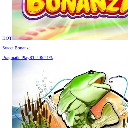
HOT
Sweet Bonanza
Pragmatic Play
RTP
96.51
%