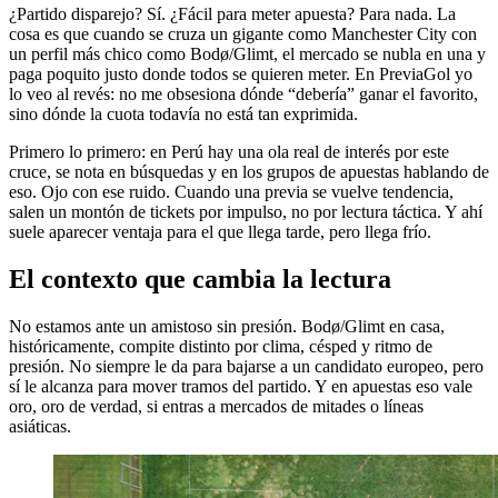
¿Partido disparejo? Sí. ¿Fácil para meter apuesta? Para nada. La
cosa es que cuando se cruza un gigante como Manchester City con
un perfil más chico como Bodø/Glimt, el mercado se nubla en una y
paga poquito justo donde todos se quieren meter. En PreviaGol yo
lo veo al revés: no me obsesiona dónde “debería” ganar el favorito,
sino dónde la cuota todavía no está tan exprimida.
Primero lo primero: en Perú hay una ola real de interés por este
cruce, se nota en búsquedas y en los grupos de apuestas hablando de
eso. Ojo con ese ruido. Cuando una previa se vuelve tendencia,
salen un montón de tickets por impulso, no por lectura táctica. Y ahí
suele aparecer ventaja para el que llega tarde, pero llega frío.
El contexto que cambia la lectura
No estamos ante un amistoso sin presión. Bodø/Glimt en casa,
históricamente, compite distinto por clima, césped y ritmo de
presión. No siempre le da para bajarse a un candidato europeo, pero
sí le alcanza para mover tramos del partido. Y en apuestas eso vale
oro, oro de verdad, si entras a mercados de mitades o líneas
asiáticas.