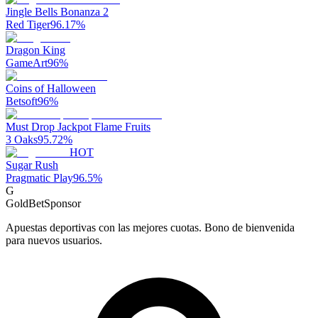
Jingle Bells Bonanza 2
Red Tiger
96.17
%
Dragon King
GameArt
96
%
Coins of Halloween
Betsoft
96
%
Must Drop Jackpot Flame Fruits
3 Oaks
95.72
%
HOT
Sugar Rush
Pragmatic Play
96.5
%
G
GoldBet
Sponsor
Apuestas deportivas con las mejores cuotas. Bono de bienvenida
para nuevos usuarios.