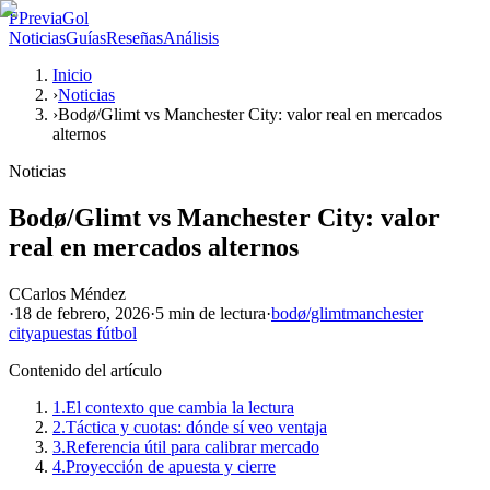
P
PreviaGol
Noticias
Guías
Reseñas
Análisis
Inicio
›
Noticias
›
Bodø/Glimt vs Manchester City: valor real en mercados
alternos
Noticias
Bodø/Glimt vs Manchester City: valor
real en mercados alternos
C
Carlos Méndez
·
18 de febrero, 2026
·
5 min
de lectura
·
bodø/glimt
manchester
city
apuestas fútbol
Contenido del artículo
1.
El contexto que cambia la lectura
2.
Táctica y cuotas: dónde sí veo ventaja
3.
Referencia útil para calibrar mercado
4.
Proyección de apuesta y cierre