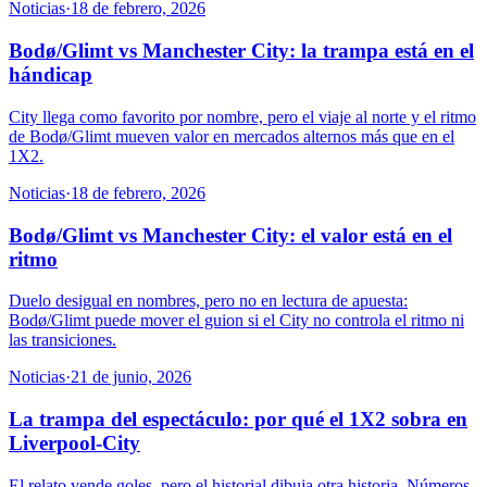
Noticias
·
18 de febrero, 2026
Bodø/Glimt vs Manchester City: la trampa está en el
hándicap
City llega como favorito por nombre, pero el viaje al norte y el ritmo
de Bodø/Glimt mueven valor en mercados alternos más que en el
1X2.
Noticias
·
18 de febrero, 2026
Bodø/Glimt vs Manchester City: el valor está en el
ritmo
Duelo desigual en nombres, pero no en lectura de apuesta:
Bodø/Glimt puede mover el guion si el City no controla el ritmo ni
las transiciones.
Noticias
·
21 de junio, 2026
La trampa del espectáculo: por qué el 1X2 sobra en
Liverpool-City
El relato vende goles, pero el historial dibuja otra historia. Números