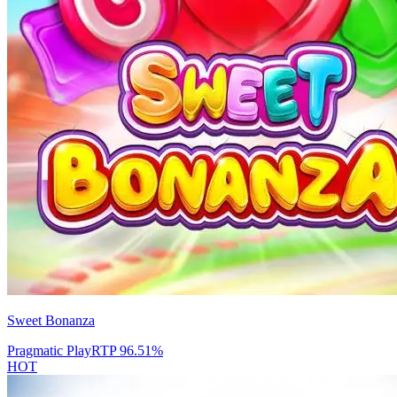
Sweet Bonanza
Pragmatic Play
RTP
96.51
%
HOT