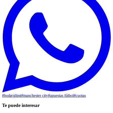
#
bodø/glimt
#
manchester city
#
apuestas fútbol
#
cuotas
Te puede interesar