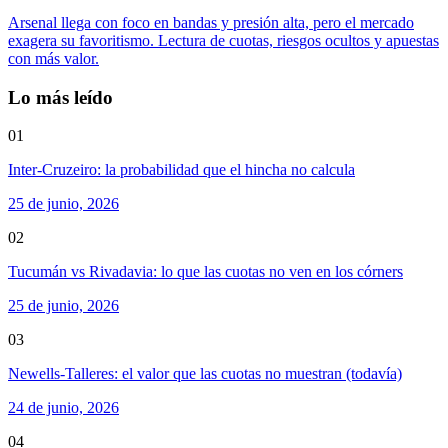
Arsenal llega con foco en bandas y presión alta, pero el mercado
exagera su favoritismo. Lectura de cuotas, riesgos ocultos y apuestas
con más valor.
Lo más leído
01
Inter-Cruzeiro: la probabilidad que el hincha no calcula
25 de junio, 2026
02
Tucumán vs Rivadavia: lo que las cuotas no ven en los córners
25 de junio, 2026
03
Newells-Talleres: el valor que las cuotas no muestran (todavía)
24 de junio, 2026
04