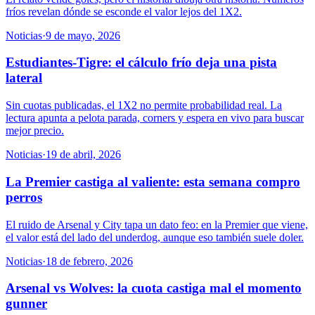
fríos revelan dónde se esconde el valor lejos del 1X2.
Noticias
·
9 de mayo, 2026
Estudiantes-Tigre: el cálculo frío deja una pista
lateral
Sin cuotas publicadas, el 1X2 no permite probabilidad real. La
lectura apunta a pelota parada, corners y espera en vivo para buscar
mejor precio.
Noticias
·
19 de abril, 2026
La Premier castiga al valiente: esta semana compro
perros
El ruido de Arsenal y City tapa un dato feo: en la Premier que viene,
el valor está del lado del underdog, aunque eso también suele doler.
Noticias
·
18 de febrero, 2026
Arsenal vs Wolves: la cuota castiga mal el momento
gunner