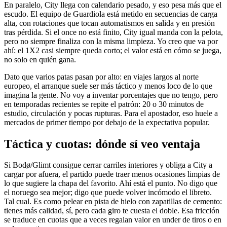
En paralelo, City llega con calendario pesado, y eso pesa más que el
escudo. El equipo de Guardiola está metido en secuencias de carga
alta, con rotaciones que tocan automatismos en salida y en presión
tras pérdida. Si el once no está finito, City igual manda con la pelota,
pero no siempre finaliza con la misma limpieza. Yo creo que va por
ahí: el 1X2 casi siempre queda corto; el valor está en cómo se juega,
no solo en quién gana.
Dato que varios patas pasan por alto: en viajes largos al norte
europeo, el arranque suele ser más táctico y menos loco de lo que
imagina la gente. No voy a inventar porcentajes que no tengo, pero
en temporadas recientes se repite el patrón: 20 o 30 minutos de
estudio, circulación y pocas rupturas. Para el apostador, eso huele a
mercados de primer tiempo por debajo de la expectativa popular.
Táctica y cuotas: dónde sí veo ventaja
Si Bodø/Glimt consigue cerrar carriles interiores y obliga a City a
cargar por afuera, el partido puede traer menos ocasiones limpias de
lo que sugiere la chapa del favorito. Ahí está el punto. No digo que
el noruego sea mejor; digo que puede volver incómodo el libreto.
Tal cual. Es como pelear en pista de hielo con zapatillas de cemento:
tienes más calidad, sí, pero cada giro te cuesta el doble. Esa fricción
se traduce en cuotas que a veces regalan valor en under de tiros o en