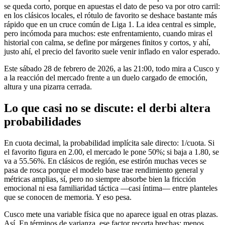
se queda corto, porque en apuestas el dato de peso va por otro carril:
en los clásicos locales, el rótulo de favorito se deshace bastante más
rápido que en un cruce común de Liga 1. La idea central es simple,
pero incómoda para muchos: este enfrentamiento, cuando miras el
historial con calma, se define por márgenes finitos y cortos, y ahí,
justo ahí, el precio del favorito suele venir inflado en valor esperado.
Este sábado 28 de febrero de 2026, a las 21:00, todo mira a Cusco y
a la reacción del mercado frente a un duelo cargado de emoción,
altura y una pizarra cerrada.
Lo que casi no se discute: el derbi altera
probabilidades
En cuota decimal, la probabilidad implícita sale directo: 1/cuota. Si
el favorito figura en 2.00, el mercado le pone 50%; si baja a 1.80, se
va a 55.56%. En clásicos de región, ese estirón muchas veces se
pasa de rosca porque el modelo base trae rendimiento general y
métricas amplias, sí, pero no siempre absorbe bien la fricción
emocional ni esa familiaridad táctica —casi íntima— entre planteles
que se conocen de memoria. Y eso pesa.
Cusco mete una variable física que no aparece igual en otras plazas.
Así. En términos de varianza, ese factor recorta brechas: menos