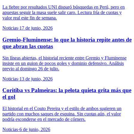
La fiebre por resultados UNI disparó búsquedas en Perú, pero en
apuestas seguir la masa suele salir caro. Lectura fría de cuotas y
valor real este fin de semana.
Noticias
·
17 de junio, 2026
Gremio-Fluminense: lo que la historia repite antes de
que abran las cuotas
Sin líneas abiertas, el historial reciente entre Gremio y Fluminense
insiste en un guion de pocos goles y dominio defensivo. Análisis
previo al domingo 26 de julio.
Noticias
·
13 de junio, 2026
Coritiba vs Palmeiras: la pelota quieta grita más que
el gol
El historial en el Couto Pereira y el estilo de ambos sugieren un
partido con muchos saques de esquina. Sin cuotas aún, el valor
podría esconderse en el mercado de córners.
Noticias
·
6 de junio, 2026