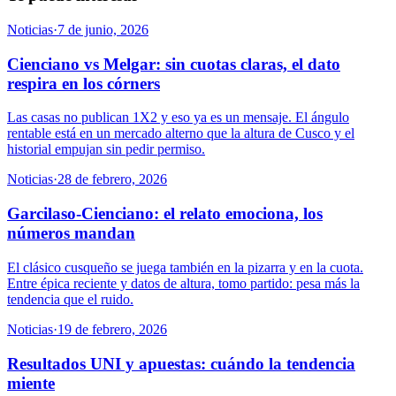
Noticias
·
7 de junio, 2026
Cienciano vs Melgar: sin cuotas claras, el dato
respira en los córners
Las casas no publican 1X2 y eso ya es un mensaje. El ángulo
rentable está en un mercado alterno que la altura de Cusco y el
historial empujan sin pedir permiso.
Noticias
·
28 de febrero, 2026
Garcilaso-Cienciano: el relato emociona, los
números mandan
El clásico cusqueño se juega también en la pizarra y en la cuota.
Entre épica reciente y datos de altura, tomo partido: pesa más la
tendencia que el ruido.
Noticias
·
19 de febrero, 2026
Resultados UNI y apuestas: cuándo la tendencia
miente