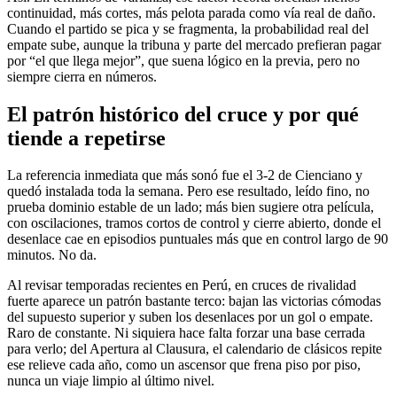
continuidad, más cortes, más pelota parada como vía real de daño.
Cuando el partido se pica y se fragmenta, la probabilidad real del
empate sube, aunque la tribuna y parte del mercado prefieran pagar
por “el que llega mejor”, que suena lógico en la previa, pero no
siempre cierra en números.
El patrón histórico del cruce y por qué
tiende a repetirse
La referencia inmediata que más sonó fue el 3-2 de Cienciano y
quedó instalada toda la semana. Pero ese resultado, leído fino, no
prueba dominio estable de un lado; más bien sugiere otra película,
con oscilaciones, tramos cortos de control y cierre abierto, donde el
desenlace cae en episodios puntuales más que en control largo de 90
minutos. No da.
Al revisar temporadas recientes en Perú, en cruces de rivalidad
fuerte aparece un patrón bastante terco: bajan las victorias cómodas
del supuesto superior y suben los desenlaces por un gol o empate.
Raro de constante. Ni siquiera hace falta forzar una base cerrada
para verlo; del Apertura al Clausura, el calendario de clásicos repite
ese relieve cada año, como un ascensor que frena piso por piso,
nunca un viaje limpio al último nivel.