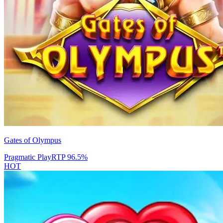
Gates of Olympus
Pragmatic Play
RTP
96.5
%
HOT