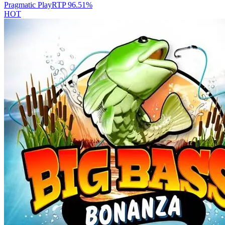
Pragmatic Play
RTP
96.51
%
HOT