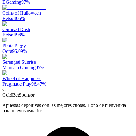
BGaming
97
%
Coins of Halloween
Betsoft
96
%
Carnival Rush
Betsoft
96
%
Pirate Piggy
Qora
96.09
%
Serengeti Sunrise
Mancala Gaming
95
%
Wheel of Happiness
Pragmatic Play
96.47
%
G
GoldBet
Sponsor
Apuestas deportivas con las mejores cuotas. Bono de bienvenida
para nuevos usuarios.