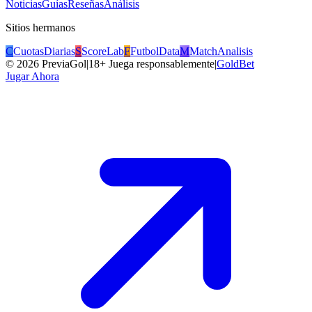
Noticias
Guías
Reseñas
Análisis
Sitios hermanos
C
CuotasDiarias
S
ScoreLab
F
FutbolData
M
MatchAnalisis
©
2026
PreviaGol
|
18+ Juega responsablemente
|
GoldBet
Jugar Ahora