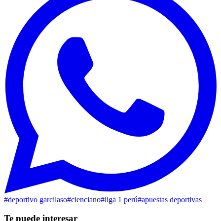
#
deportivo garcilaso
#
cienciano
#
liga 1 perú
#
apuestas deportivas
Te puede interesar