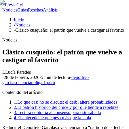
P
PreviaGol
Noticias
Guías
Reseñas
Análisis
Inicio
›
Noticias
›
Clásico cusqueño: el patrón que vuelve a castigar al favorito
Noticias
Clásico cusqueño: el patrón que vuelve a
castigar al favorito
L
Lucía Paredes
·
28 de febrero, 2026
·
5 min
de lectura
·
deportivo
garcilaso
cienciano
liga 1 perú
Contenido del artículo
1.
Lo que casi no se discute: el derbi altera probabilidades
2.
El patrón histórico del cruce y por qué tiende a repetirse
3.
Lectura contraria al consenso para este sábado
4.
El antecedente que pesa más que la tabla
Reducir el Deportivo Garcilaso vs Cienciano a “partido de la fecha”