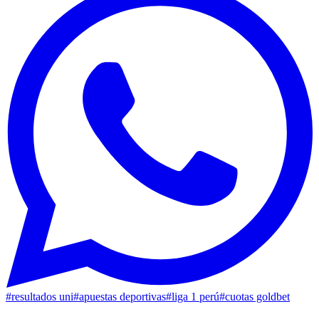
#
resultados uni
#
apuestas deportivas
#
liga 1 perú
#
cuotas goldbet