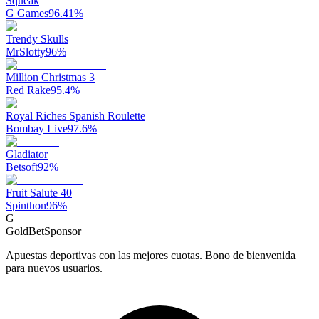
Squeak
G Games
96.41
%
Trendy Skulls
MrSlotty
96
%
Million Christmas 3
Red Rake
95.4
%
Royal Riches Spanish Roulette
Bombay Live
97.6
%
Gladiator
Betsoft
92
%
Fruit Salute 40
Spinthon
96
%
G
GoldBet
Sponsor
Apuestas deportivas con las mejores cuotas. Bono de bienvenida
para nuevos usuarios.