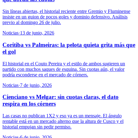
Sin líneas abiertas, el historial reciente entre Gremio y Fluminense
insiste en un guion de pocos goles y dominio defensivo. Análisis
previo al domingo 26 de julio.
Noticias
·
13 de junio, 2026
Coritiba vs Palmeiras: la pelota quieta grita más que
el gol
El historial en el Couto Pereira y el estilo de ambos sugieren un
partido con muchos saques de esquina. Sin cuotas aún, el valor
podría esconderse en el mercado de córners.
Noticias
·
7 de junio, 2026
Cienciano vs Melgar: sin cuotas claras, el dato
respira en los córners
Las casas no publican 1X2 y eso ya es un mensaje. El ángulo
rentable está en un mercado alterno que la altura de Cusco y el
historial empujan sin pedir permiso.
Noticias
·
6 de junio, 2026