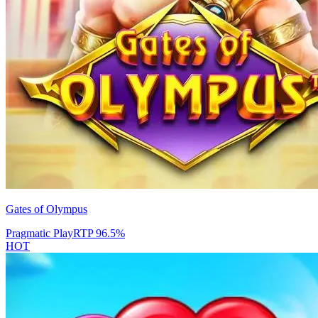
Gates of Olympus
Pragmatic Play
RTP
96.5
%
HOT