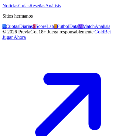
Noticias
Guías
Reseñas
Análisis
Sitios hermanos
C
CuotasDiarias
S
ScoreLab
F
FutbolData
M
MatchAnalisis
©
2026
PreviaGol
|
18+ Juega responsablemente
|
GoldBet
Jugar Ahora