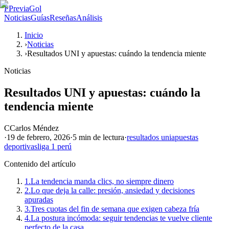
P
PreviaGol
Noticias
Guías
Reseñas
Análisis
Inicio
›
Noticias
›
Resultados UNI y apuestas: cuándo la tendencia miente
Noticias
Resultados UNI y apuestas: cuándo la
tendencia miente
C
Carlos Méndez
·
19 de febrero, 2026
·
5 min
de lectura
·
resultados uni
apuestas
deportivas
liga 1 perú
Contenido del artículo
1.
La tendencia manda clics, no siempre dinero
2.
Lo que deja la calle: presión, ansiedad y decisiones
apuradas
3.
Tres cuotas del fin de semana que exigen cabeza fría
4.
La postura incómoda: seguir tendencias te vuelve cliente
perfecto de la casa