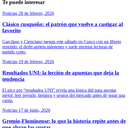
Te puede interesar
Noticias
·
28 de febrero, 2026
Clásico cusqueño: el patrón que vuelve a castigar al
favorito
Garcilaso y Cienciano juegan este sábado en Cusco con un libreto
repetido: el derbi aprieta márgenes y suele premiar lecturas de
partido corto.
Noticias
·
19 de febrero, 2026
Resultados UNI: la lección de apuestas que deja la
tendencia
El pico por “resultados UNI” revela una lógica útil para apostar
mejor: leer presión, tiempos y sesgos del mercado antes de jugar una
cuota.
Noticias
·
17 de junio, 2026
Gremio-Fluminense: lo que la historia repite antes de
que abran las cuotas