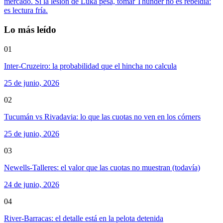
mercado. Si la lesión de Luka pesa, tomar Thunder no es rebeldía:
es lectura fría.
Lo más leído
01
Inter-Cruzeiro: la probabilidad que el hincha no calcula
25 de junio, 2026
02
Tucumán vs Rivadavia: lo que las cuotas no ven en los córners
25 de junio, 2026
03
Newells-Talleres: el valor que las cuotas no muestran (todavía)
24 de junio, 2026
04
River-Barracas: el detalle está en la pelota detenida