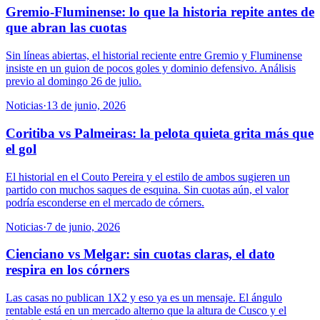
Gremio-Fluminense: lo que la historia repite antes de
que abran las cuotas
Sin líneas abiertas, el historial reciente entre Gremio y Fluminense
insiste en un guion de pocos goles y dominio defensivo. Análisis
previo al domingo 26 de julio.
Noticias
·
13 de junio, 2026
Coritiba vs Palmeiras: la pelota quieta grita más que
el gol
El historial en el Couto Pereira y el estilo de ambos sugieren un
partido con muchos saques de esquina. Sin cuotas aún, el valor
podría esconderse en el mercado de córners.
Noticias
·
7 de junio, 2026
Cienciano vs Melgar: sin cuotas claras, el dato
respira en los córners
Las casas no publican 1X2 y eso ya es un mensaje. El ángulo
rentable está en un mercado alterno que la altura de Cusco y el