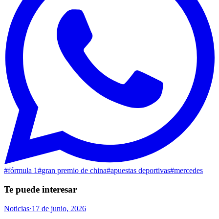
#
fórmula 1
#
gran premio de china
#
apuestas deportivas
#
mercedes
Te puede interesar
Noticias
·
17 de junio, 2026