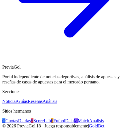
PreviaGol
Portal independiente de noticias deportivas, análisis de apuestas y
reseñas de casas de apuestas para el mercado peruano.
Secciones
Noticias
Guías
Reseñas
Análisis
Sitios hermanos
C
CuotasDiarias
S
ScoreLab
F
FutbolData
M
MatchAnalisis
©
2026
PreviaGol
|
18+ Juega responsablemente
|
GoldBet