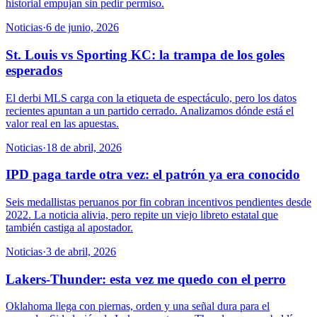
historial empujan sin pedir permiso.
Noticias
·
6 de junio, 2026
St. Louis vs Sporting KC: la trampa de los goles
esperados
El derbi MLS carga con la etiqueta de espectáculo, pero los datos
recientes apuntan a un partido cerrado. Analizamos dónde está el
valor real en las apuestas.
Noticias
·
18 de abril, 2026
IPD paga tarde otra vez: el patrón ya era conocido
Seis medallistas peruanos por fin cobran incentivos pendientes desde
2022. La noticia alivia, pero repite un viejo libreto estatal que
también castiga al apostador.
Noticias
·
3 de abril, 2026
Lakers-Thunder: esta vez me quedo con el perro
Oklahoma llega con piernas, orden y una señal dura para el