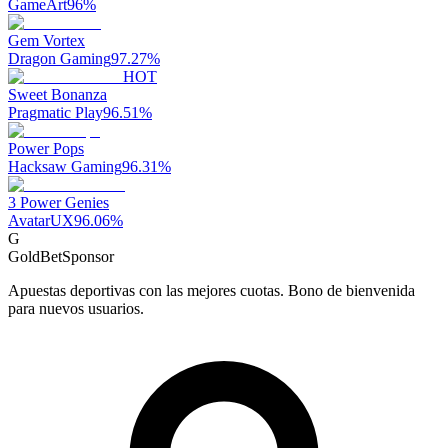
GameArt
96
%
Gem Vortex
Dragon Gaming
97.27
%
HOT
Sweet Bonanza
Pragmatic Play
96.51
%
Power Pops
Hacksaw Gaming
96.31
%
3 Power Genies
AvatarUX
96.06
%
G
GoldBet
Sponsor
Apuestas deportivas con las mejores cuotas. Bono de bienvenida
para nuevos usuarios.