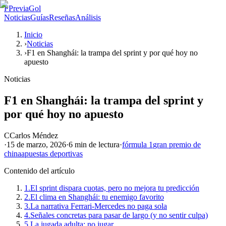
P
PreviaGol
Noticias
Guías
Reseñas
Análisis
Inicio
›
Noticias
›
F1 en Shanghái: la trampa del sprint y por qué hoy no
apuesto
Noticias
F1 en Shanghái: la trampa del sprint y
por qué hoy no apuesto
C
Carlos Méndez
·
15 de marzo, 2026
·
6 min
de lectura
·
fórmula 1
gran premio de
china
apuestas deportivas
Contenido del artículo
1.
El sprint dispara cuotas, pero no mejora tu predicción
2.
El clima en Shanghái: tu enemigo favorito
3.
La narrativa Ferrari-Mercedes no paga sola
4.
Señales concretas para pasar de largo (y no sentir culpa)
5.
La jugada adulta: no jugar