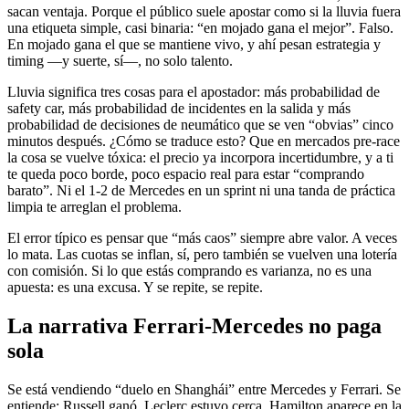
sacan ventaja. Porque el público suele apostar como si la lluvia fuera
una etiqueta simple, casi binaria: “en mojado gana el mejor”. Falso.
En mojado gana el que se mantiene vivo, y ahí pesan estrategia y
timing —y suerte, sí—, no solo talento.
Lluvia significa tres cosas para el apostador: más probabilidad de
safety car, más probabilidad de incidentes en la salida y más
probabilidad de decisiones de neumático que se ven “obvias” cinco
minutos después. ¿Cómo se traduce esto? Que en mercados pre-race
la cosa se vuelve tóxica: el precio ya incorpora incertidumbre, y a ti
te queda poco borde, poco espacio real para estar “comprando
barato”. Ni el 1-2 de Mercedes en un sprint ni una tanda de práctica
limpia te arreglan el problema.
El error típico es pensar que “más caos” siempre abre valor. A veces
lo mata. Las cuotas se inflan, sí, pero también se vuelven una lotería
con comisión. Si lo que estás comprando es varianza, no es una
apuesta: es una excusa. Y se repite, se repite.
La narrativa Ferrari-Mercedes no paga
sola
Se está vendiendo “duelo en Shanghái” entre Mercedes y Ferrari. Se
entiende: Russell ganó, Leclerc estuvo cerca, Hamilton aparece en la