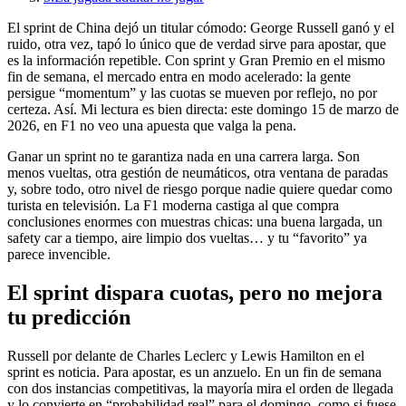
El sprint de China dejó un titular cómodo: George Russell ganó y el
ruido, otra vez, tapó lo único que de verdad sirve para apostar, que
es la información repetible. Con sprint y Gran Premio en el mismo
fin de semana, el mercado entra en modo acelerado: la gente
persigue “momentum” y las cuotas se mueven por reflejo, no por
certeza. Así. Mi lectura es bien directa: este domingo 15 de marzo de
2026, en F1 no veo una apuesta que valga la pena.
Ganar un sprint no te garantiza nada en una carrera larga. Son
menos vueltas, otra gestión de neumáticos, otra ventana de paradas
y, sobre todo, otro nivel de riesgo porque nadie quiere quedar como
turista en televisión. La F1 moderna castiga al que compra
conclusiones enormes con muestras chicas: una buena largada, un
safety car a tiempo, aire limpio dos vueltas… y tu “favorito” ya
parece invencible.
El sprint dispara cuotas, pero no mejora
tu predicción
Russell por delante de Charles Leclerc y Lewis Hamilton en el
sprint es noticia. Para apostar, es un anzuelo. En un fin de semana
con dos instancias competitivas, la mayoría mira el orden de llegada
y lo convierte en “probabilidad real” para el domingo, como si fuese