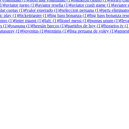
1
)
#
aviator juego
(
1
)
#
aviator reseña
(
1
)
#
aviator crash game
(
1
)
#
aviator 
lar cuotas
(
1
)
#
valor esperado
(
1
)
#
seleccion peruana
(
1
)
#
peru eliminato
ic play
(
1
)
#
ticketmaster
(
1
)
#
big bass bonanza
(
1
)
#
big bass bonanza res
sino
(
1
)
#
inter miami
(
1
)
#
lafc
(
1
)
#
lionel messi
(
1
)
#
pumas unam
(
1
)
#
lev
es
(
1
)
#
osasuna
(
1
)
#
hernán barcos
(
1
)
#
partidos de hoy
(
1
)
#
horarios tv
(
1
latasaray
(
1
)
#
juventus
(
1
)
#
geminis
(
1
)
#
liga peruana de voley
(
1
)
#
apuest