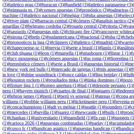
(
3
)
#
atletico grau
(
3
)
#
huracan
(
3
)
#
banfield
(
3
)
#
atletico paranaense
(
3
)
(
3
)
#
gimnasia m.
(
3
)
#
corners apuestas
(
3
)
#
pronóstico
(
3
)
#
palmeiras
(
3
machine
(
3
)
#
atletico nacional
(
3
)
#
melgar
(
3
)
#
nba apuestas
(
3
)
#
selecc
(
2
)
#
river plate
(
2
)
#
barracas central
(
2
)
#
córners
(
2
)
#
analisis tactico
(
2
)
amarillas
(
2
)
#
belgrano cordoba
(
2
)
#
rosario central
(
2
)
#
vitoria
(
2
)
#
vas
(
2
)
#
sassuolo
(
2
)
#
apuestas mls
(
2
)
#
chicago fire
(
2
)
#
vancouver whitec
(
2
)
#
girona
(
2
)
#
betis
(
2
)
#
sudamericana
(
2
)
#
nacional
(
2
)
#
nba
(
2
)
#
chels
(
2
)
#
pronosticos la liga
(
2
)
#
clippers
(
2
)
#
atletico
(
2
)
#
madrid
(
2
)
#
warrio
(
1
)
#
chapecoense-sc
(
1
)
#
previa
(
1
)
#
serie a brasil
(
1
)
#
lanús
(
1
)
#
análisis
(
1
)
#
club tijuana
(
1
)
#
leon
(
1
)
#
marsella
(
1
)
#
strasbourg
(
1
)
#
ligue 1
(
1
)
#
(
1
)
#
ucv moquegua
(
1
)
#
córners apuestas
(
1
)
#
as roma
(
1
)
#
fiorentina
(
1
(
1
)
#
pronóstico córners
(
1
)
#
serie a Brasil
(
1
)
#
apuestas historial
(
1
)
#
me
(
1
)
#
new york red bulls
(
1
)
#
mercado de tarjetas
(
1
)
#
mls apuestas
(
1
)
#
h
in love
(
1
)
#
shine soundtrack
(
1
)
#
once caldas
(
1
)
#
liga betplay
(
1
)
#
ful
(
1
)
#
houston rockets
(
1
)
#
resultados tinka
(
1
)
#
tinka domingo
(
1
)
#
pozo 
(
1
)
#
fixture liga 1
(
1
)
#
torneo apertura
(
1
)
#
ipd
(
1
)
#
deporte peruano
(
1
)
peru
(
1
)
#
bayern munich
(
1
)
#
cuartos de final
(
1
)
#
jaguares
(
1
)
#
indepen
(
1
)
#
lebron james
(
1
)
#
perú
(
1
)
#
perú vs senegal
(
1
)
#
atenas
(
1
)
#
copa ar
williams
(
1
)
#
robbie williams peru
(
1
)
#
ticketmaster peru
(
1
)
#
reventa e
(
1
)
#
concachampions
(
1
)
#
adt vs melgar
(
1
)
#
seattle
(
1
)
#
sounders
(
1
)
#
c
(
1
)
#
mercedes
(
1
)
#
sevilla
(
1
)
#
juarez
(
1
)
#
newcastle
(
1
)
#
bulls
(
1
)
#
pronó
(
1
)
#
chankas
(
1
)
#
universitario
(
1
)
#
mansfield
(
1
)
#
fa cup
(
1
)
#
nuggets
(
(
1
)
#
carioca 2026
(
1
)
#
apuestas combinadas
(
1
)
#
parlay
(
1
)
#
acumulado
(
1
)
#
cusco fc
(
1
)
#
handicap asiatico
(
1
)
#
apuestas handicap
(
1
)
#
handica
(
1
)
#
apuestas goles
(
1
)
#
over 2.5
(
1
)
#
volatilidad slots
(
1
)
#
tragamonedas