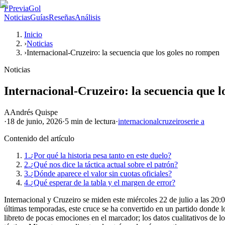
P
PreviaGol
Noticias
Guías
Reseñas
Análisis
Inicio
›
Noticias
›
Internacional-Cruzeiro: la secuencia que los goles no rompen
Noticias
Internacional-Cruzeiro: la secuencia que l
A
Andrés Quispe
·
18 de junio, 2026
·
5 min
de lectura
·
internacional
cruzeiro
serie a
Contenido del artículo
1.
¿Por qué la historia pesa tanto en este duelo?
2.
¿Qué nos dice la táctica actual sobre el patrón?
3.
¿Dónde aparece el valor sin cuotas oficiales?
4.
¿Qué esperar de la tabla y el margen de error?
Internacional y Cruzeiro se miden este miércoles 22 de julio a las 20:
últimas temporadas, este cruce se ha convertido en un partido donde los
libreto de pocas emociones en el marcador; los datos cualitativos de 