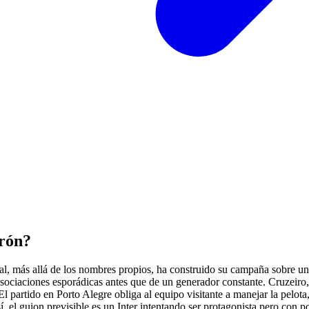
trón?
, más allá de los nombres propios, ha construido su campaña sobre un b
asociaciones esporádicas antes que de un generador constante. Cruzeiro, 
l partido en Porto Alegre obliga al equipo visitante a manejar la pelota,
sí, el guion previsible es un Inter intentando ser protagonista pero con 