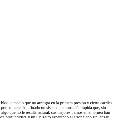
loque medio que no arriesga en la primera presión y cierra carriles
por su parte, ha afinado un sistema de transición rápida que, sin
 algo que no le resulta natural: sus mejores tramos en el torneo han
poca profundidad, y un Cruzeiro esperando el error ajeno sin lanzar