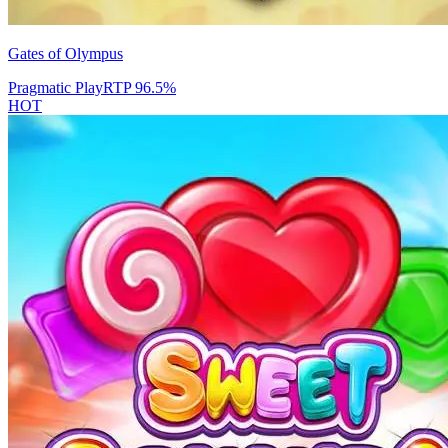
Gates of Olympus
Pragmatic Play
RTP
96.5
%
HOT