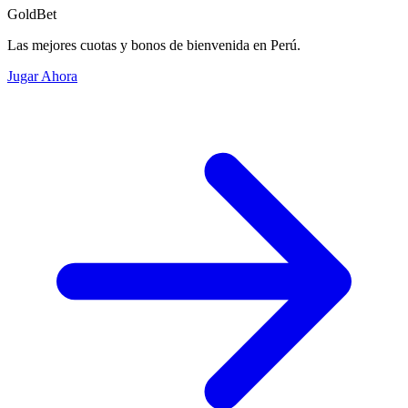
GoldBet
Las mejores cuotas y bonos de bienvenida en Perú.
Jugar Ahora