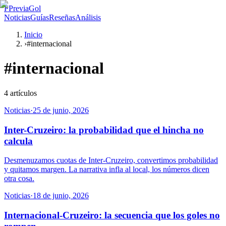
P
PreviaGol
Noticias
Guías
Reseñas
Análisis
Inicio
›
#internacional
#
internacional
4
artículos
Noticias
·
25 de junio, 2026
Inter-Cruzeiro: la probabilidad que el hincha no
calcula
Desmenuzamos cuotas de Inter-Cruzeiro, convertimos probabilidad
y quitamos margen. La narrativa infla al local, los números dicen
otra cosa.
Noticias
·
18 de junio, 2026
Internacional-Cruzeiro: la secuencia que los goles no