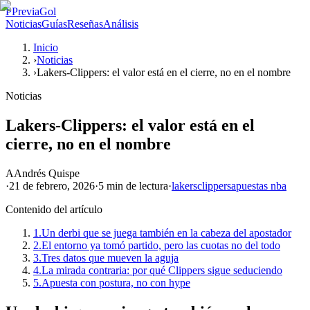
P
PreviaGol
Noticias
Guías
Reseñas
Análisis
Inicio
›
Noticias
›
Lakers-Clippers: el valor está en el cierre, no en el nombre
Noticias
Lakers-Clippers: el valor está en el
cierre, no en el nombre
A
Andrés Quispe
·
21 de febrero, 2026
·
5 min
de lectura
·
lakers
clippers
apuestas nba
Contenido del artículo
1.
Un derbi que se juega también en la cabeza del apostador
2.
El entorno ya tomó partido, pero las cuotas no del todo
3.
Tres datos que mueven la aguja
4.
La mirada contraria: por qué Clippers sigue seduciendo
5.
Apuesta con postura, no con hype