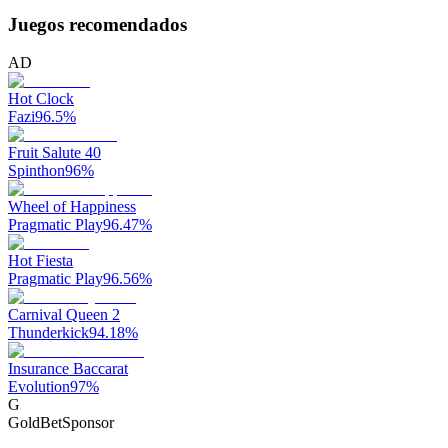
Juegos recomendados
AD
Hot Clock
Fazi
96.5
%
Fruit Salute 40
Spinthon
96
%
Wheel of Happiness
Pragmatic Play
96.47
%
Hot Fiesta
Pragmatic Play
96.56
%
Carnival Queen 2
Thunderkick
94.18
%
Insurance Baccarat
Evolution
97
%
G
GoldBet
Sponsor