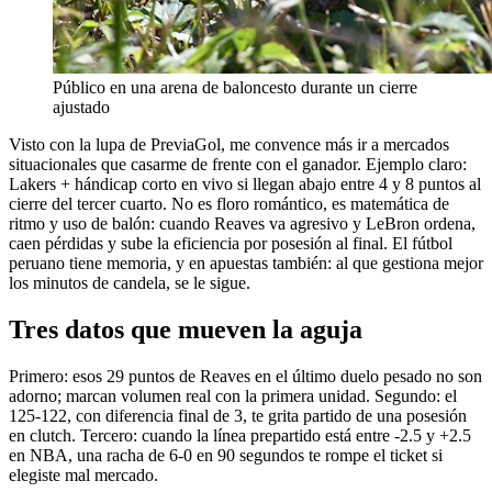
Público en una arena de baloncesto durante un cierre
ajustado
Visto con la lupa de PreviaGol, me convence más ir a mercados
situacionales que casarme de frente con el ganador. Ejemplo claro:
Lakers + hándicap corto en vivo si llegan abajo entre 4 y 8 puntos al
cierre del tercer cuarto. No es floro romántico, es matemática de
ritmo y uso de balón: cuando Reaves va agresivo y LeBron ordena,
caen pérdidas y sube la eficiencia por posesión al final. El fútbol
peruano tiene memoria, y en apuestas también: al que gestiona mejor
los minutos de candela, se le sigue.
Tres datos que mueven la aguja
Primero: esos 29 puntos de Reaves en el último duelo pesado no son
adorno; marcan volumen real con la primera unidad. Segundo: el
125-122, con diferencia final de 3, te grita partido de una posesión
en clutch. Tercero: cuando la línea prepartido está entre -2.5 y +2.5
en NBA, una racha de 6-0 en 90 segundos te rompe el ticket si
elegiste mal mercado.