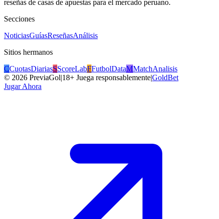
reseñas de casas de apuestas para el mercado peruano.
Secciones
Noticias
Guías
Reseñas
Análisis
Sitios hermanos
C
CuotasDiarias
S
ScoreLab
F
FutbolData
M
MatchAnalisis
©
2026
PreviaGol
|
18+ Juega responsablemente
|
GoldBet
Jugar Ahora