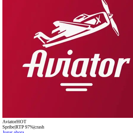
Aviator
HOT
Spribe
|
RTP
97
%
|
crash
Jugar ahora