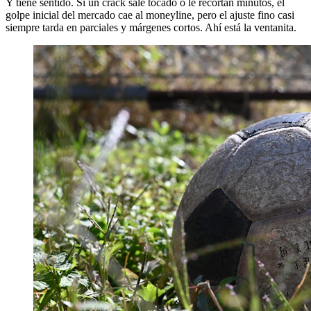
Y tiene sentido. Si un crack sale tocado o le recortan minutos, el
golpe inicial del mercado cae al moneyline, pero el ajuste fino casi
siempre tarda en parciales y márgenes cortos. Ahí está la ventanita.