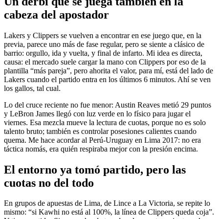
Un derbi que se juega también en la
cabeza del apostador
Lakers y Clippers se vuelven a encontrar en ese juego que, en la
previa, parece uno más de fase regular, pero se siente a clásico de
barrio: orgullo, ida y vuelta, y final de infarto. Mi idea es directa,
causa: el mercado suele cargar la mano con Clippers por eso de la
plantilla “más pareja”, pero ahorita el valor, para mí, está del lado de
Lakers cuando el partido entra en los últimos 6 minutos. Ahí se ven
los gallos, tal cual.
Lo del cruce reciente no fue menor: Austin Reaves metió 29 puntos
y LeBron James llegó con luz verde en lo físico para jugar el
viernes. Esa mezcla mueve la lectura de cuotas, porque no es solo
talento bruto; también es controlar posesiones calientes cuando
quema. Me hace acordar al Perú-Uruguay en Lima 2017: no era
táctica nomás, era quién respiraba mejor con la presión encima.
El entorno ya tomó partido, pero las
cuotas no del todo
En grupos de apuestas de Lima, de Lince a La Victoria, se repite lo
mismo: “si Kawhi no está al 100%, la línea de Clippers queda coja”.