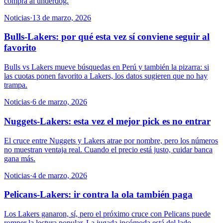
compra al underdog.
Noticias
·
13 de marzo, 2026
Bulls-Lakers: por qué esta vez sí conviene seguir al
favorito
Bulls vs Lakers mueve búsquedas en Perú y también la pizarra: si
las cuotas ponen favorito a Lakers, los datos sugieren que no hay
trampa.
Noticias
·
6 de marzo, 2026
Nuggets-Lakers: esta vez el mejor pick es no entrar
El cruce entre Nuggets y Lakers atrae por nombre, pero los números
no muestran ventaja real. Cuando el precio está justo, cuidar banca
gana más.
Noticias
·
4 de marzo, 2026
Pelicans-Lakers: ir contra la ola también paga
Los Lakers ganaron, sí, pero el próximo cruce con Pelicans puede
romper la lectura popular. La jugada incómoda está del lado