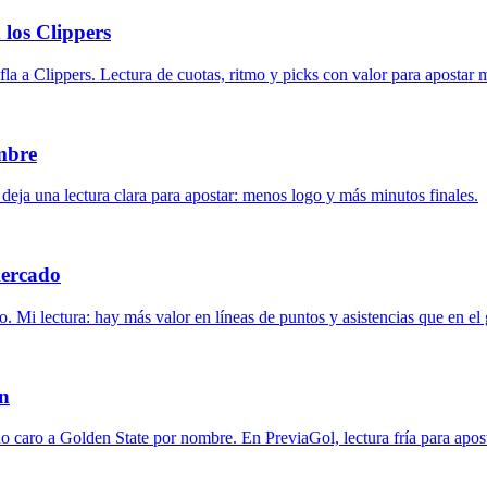
los Clippers
fla a Clippers. Lectura de cuotas, ritmo y picks con valor para apostar m
ombre
ja una lectura clara para apostar: menos logo y más minutos finales.
mercado
. Mi lectura: hay más valor en líneas de puntos y asistencias que en el
on
 caro a Golden State por nombre. En PreviaGol, lectura fría para apos