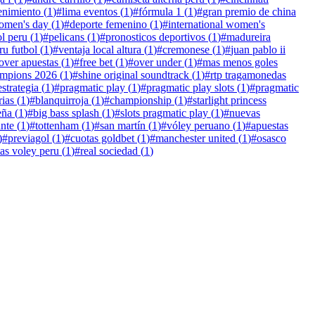
tenimiento
(
1
)
#
lima eventos
(
1
)
#
fórmula 1
(
1
)
#
gran premio de china
women's day
(
1
)
#
deporte femenino
(
1
)
#
international women's
ol peru
(
1
)
#
pelicans
(
1
)
#
pronosticos deportivos
(
1
)
#
madureira
ru futbol
(
1
)
#
ventaja local altura
(
1
)
#
cremonese
(
1
)
#
juan pablo ii
lover apuestas
(
1
)
#
free bet
(
1
)
#
over under
(
1
)
#
mas menos goles
ampions 2026
(
1
)
#
shine original soundtrack
(
1
)
#
rtp tragamonedas
estrategia
(
1
)
#
pragmatic play
(
1
)
#
pragmatic play slots
(
1
)
#
pragmatic
rias
(
1
)
#
blanquirroja
(
1
)
#
championship
(
1
)
#
starlight princess
eña
(
1
)
#
big bass splash
(
1
)
#
slots pragmatic play
(
1
)
#
nuevas
ante
(
1
)
#
tottenham
(
1
)
#
san martín
(
1
)
#
vóley peruano
(
1
)
#
apuestas
)
#
previagol
(
1
)
#
cuotas goldbet
(
1
)
#
manchester united
(
1
)
#
osasco
as voley peru
(
1
)
#
real sociedad
(
1
)