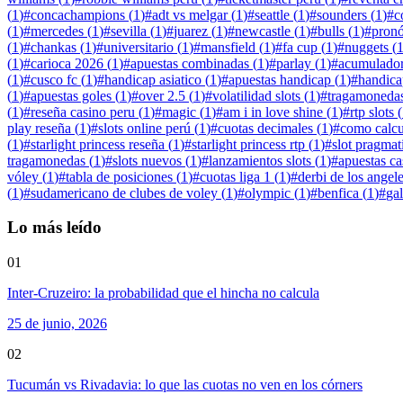
(
1
)
#
concachampions
(
1
)
#
adt vs melgar
(
1
)
#
seattle
(
1
)
#
sounders
(
1
)
#
c
(
1
)
#
mercedes
(
1
)
#
sevilla
(
1
)
#
juarez
(
1
)
#
newcastle
(
1
)
#
bulls
(
1
)
#
pronó
(
1
)
#
chankas
(
1
)
#
universitario
(
1
)
#
mansfield
(
1
)
#
fa cup
(
1
)
#
nuggets
(
(
1
)
#
carioca 2026
(
1
)
#
apuestas combinadas
(
1
)
#
parlay
(
1
)
#
acumulado
(
1
)
#
cusco fc
(
1
)
#
handicap asiatico
(
1
)
#
apuestas handicap
(
1
)
#
handica
(
1
)
#
apuestas goles
(
1
)
#
over 2.5
(
1
)
#
volatilidad slots
(
1
)
#
tragamonedas
(
1
)
#
reseña casino peru
(
1
)
#
magic
(
1
)
#
am i in love shine
(
1
)
#
rtp slots
(
play reseña
(
1
)
#
slots online perú
(
1
)
#
cuotas decimales
(
1
)
#
como calcu
(
1
)
#
starlight princess reseña
(
1
)
#
starlight princess rtp
(
1
)
#
slot pragmat
tragamonedas
(
1
)
#
slots nuevos
(
1
)
#
lanzamientos slots
(
1
)
#
apuestas ca
vóley
(
1
)
#
tabla de posiciones
(
1
)
#
cuotas liga 1
(
1
)
#
derbi de los angel
(
1
)
#
sudamericano de clubes de voley
(
1
)
#
olympic
(
1
)
#
benfica
(
1
)
#
ga
Lo más leído
01
Inter-Cruzeiro: la probabilidad que el hincha no calcula
25 de junio, 2026
02
Tucumán vs Rivadavia: lo que las cuotas no ven en los córners