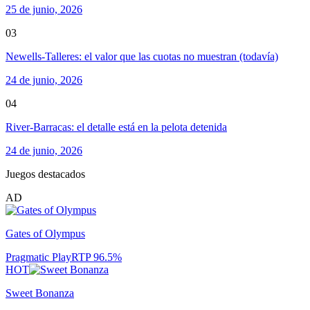
25 de junio, 2026
03
Newells-Talleres: el valor que las cuotas no muestran (todavía)
24 de junio, 2026
04
River-Barracas: el detalle está en la pelota detenida
24 de junio, 2026
Juegos destacados
AD
Gates of Olympus
Pragmatic Play
RTP
96.5
%
HOT
Sweet Bonanza