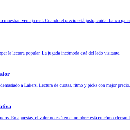
o muestran ventaja real. Cuando el precio está justo, cuidar banca gan
er la lectura popular. La jugada incómoda está del lado visitante.
alor
demasiado a Lakers. Lectura de cuotas, ritmo y picks con mejor precio
ativa
os. En apuestas, el valor no está en el nombre: está en cómo cierran l