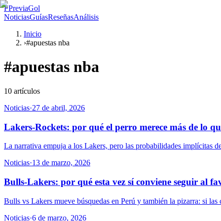
P
PreviaGol
Noticias
Guías
Reseñas
Análisis
Inicio
›
#apuestas nba
#
apuestas nba
10
artículos
Noticias
·
27 de abril, 2026
Lakers-Rockets: por qué el perro merece más de lo q
La narrativa empuja a los Lakers, pero las probabilidades implícitas 
Noticias
·
13 de marzo, 2026
Bulls-Lakers: por qué esta vez sí conviene seguir al fa
Bulls vs Lakers mueve búsquedas en Perú y también la pizarra: si las 
Noticias
·
6 de marzo, 2026