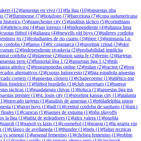
lakers
(
12
)
#
apuestas en vivo
(
11
)
#
la liga
(
10
)
#
apuestas nba
io
(
7
)
#
fluminense
(
7
)
#
botafogo
(
7
)
#
barcelona
(
7
)
#
copa sudamericana
n historico
(
5
)
#
manchester city
(
5
)
#
análisis táctico
(
5
)
#
corinthians
(
4
)
#
atletico-mg
(
4
)
#
san lorenzo
(
4
)
#
independiente
(
4
)
#
alianza lima
#
cuotas fútbol
(
4
)
#
alianza
(
4
)
#
newells old boys
(
3
)
#
talleres cordoba
gentinos jrs
(
3
)
#
estudiantes de rio cuarto
(
3
)
#
tigre
(
3
)
#
gimnasia l.p.
uto cordoba
(
3
)
#
lanus
(
3
)
#
fc cajamarca
(
3
)
#
sporting cristal
(
3
)
#
slot
tucuman
(
2
)
#
independiente rivadavia
(
2
)
#
probabilidad implícita
ntral cordoba
(
2
)
#
platense
(
2
)
#
union santa fe
(
2
)
#
remo
(
2
)
#
tarjetas
apuestas peru
(
2
)
#
historial liga 1
(
2
)
#
apuestas liga 1
(
2
)
#
mls
ianza atletico
(
2
)
#
tragamonedas online
(
2
)
#
milan
(
2
)
#
racing
(
2
)
#
psg
rcados alternativos
(
2
)
#
cuotas baloncesto
(
2
)
#
liga española apuestas
cado corners
(
1
)
#
apuestas córners
(
1
)
#
chapecoense
(
1
)
#
atlético-mg
lisis histórico
(
1
)
#
fútbol brasileño
(
1
)
#
club queretaro
(
1
)
#
patron
stas tácticas
(
1
)
#
guadalajara chivas
(
1
)
#
toluca
(
1
)
#
apuestas liga mx
puestas premier
(
1
)
#
st. louis city
(
1
)
#
sporting kansas city
(
1
)
#
atalanta
(
1
)
#
mercado tarjetas
(
1
)
#
analisis de apuestas
(
1
)
#
philadelphia union
puesta
(
1
)
#
sport boys
(
1
)
#
adt
(
1
)
#
central cordoba de santiago
(
1
)
#
am i
 finales
(
1
)
#
caracas
(
1
)
#
saques de esquina
(
1
)
#
nba playoffs
os la liga
(
1
)
#
tabla de goleadores
(
1
)
#
alex valera
(
1
)
#
puebla
#
napoli
(
1
)
#
napoli vs lazio
(
1
)
#
conmebol
(
1
)
#
granja
(
1
)
#
la granja vip
g
(
1
)
#
clásico de avellaneda
(
1
)
#
thunder
(
1
)
#
nets
(
1
)
#
faltas tecnicas
u vs senegal
(
1
)
#
arsenal femenino
(
1
)
#
chelsea femenino
(
1
)
#
robbie
a f
(
1
)
#
andre carrillo
(
1
)
#
camiseta alterna peru
(
1
)
#
cincinnati