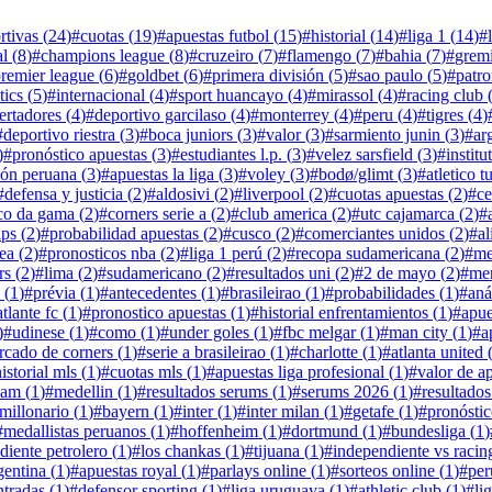
rtivas
(
24
)
#
cuotas
(
19
)
#
apuestas futbol
(
15
)
#
historial
(
14
)
#
liga 1
(
14
)
#
al
(
8
)
#
champions league
(
8
)
#
cruzeiro
(
7
)
#
flamengo
(
7
)
#
bahia
(
7
)
#
grem
remier league
(
6
)
#
goldbet
(
6
)
#
primera división
(
5
)
#
sao paulo
(
5
)
#
patro
tics
(
5
)
#
internacional
(
4
)
#
sport huancayo
(
4
)
#
mirassol
(
4
)
#
racing club
ertadores
(
4
)
#
deportivo garcilaso
(
4
)
#
monterrey
(
4
)
#
peru
(
4
)
#
tigres
(
4
)
#
deportivo riestra
(
3
)
#
boca juniors
(
3
)
#
valor
(
3
)
#
sarmiento junin
(
3
)
#
ar
)
#
pronóstico apuestas
(
3
)
#
estudiantes l.p.
(
3
)
#
velez sarsfield
(
3
)
#
instit
ión peruana
(
3
)
#
apuestas la liga
(
3
)
#
voley
(
3
)
#
bodø/glimt
(
3
)
#
atletico 
#
defensa y justicia
(
2
)
#
aldosivi
(
2
)
#
liverpool
(
2
)
#
cuotas apuestas
(
2
)
#
ce
co da gama
(
2
)
#
corners serie a
(
2
)
#
club america
(
2
)
#
utc cajamarca
(
2
)
#
aps
(
2
)
#
probabilidad apuestas
(
2
)
#
cusco
(
2
)
#
comerciantes unidos
(
2
)
#
al
ea
(
2
)
#
pronosticos nba
(
2
)
#
liga 1 perú
(
2
)
#
recopa sudamericana
(
2
)
#
me
rs
(
2
)
#
lima
(
2
)
#
sudamericano
(
2
)
#
resultados uni
(
2
)
#
2 de mayo
(
2
)
#
mer
(
1
)
#
prévia
(
1
)
#
antecedentes
(
1
)
#
brasileirao
(
1
)
#
probabilidades
(
1
)
#
aná
atlante fc
(
1
)
#
pronostico apuestas
(
1
)
#
historial enfrentamientos
(
1
)
#
apue
)
#
udinese
(
1
)
#
como
(
1
)
#
under goles
(
1
)
#
fbc melgar
(
1
)
#
man city
(
1
)
#
a
rcado de corners
(
1
)
#
serie a brasileirao
(
1
)
#
charlotte
(
1
)
#
atlanta united
istorial mls
(
1
)
#
cuotas mls
(
1
)
#
apuestas liga profesional
(
1
)
#
valor de a
ham
(
1
)
#
medellin
(
1
)
#
resultados serums
(
1
)
#
serums 2026
(
1
)
#
resultados
millonario
(
1
)
#
bayern
(
1
)
#
inter
(
1
)
#
inter milan
(
1
)
#
getafe
(
1
)
#
pronóstic
#
medallistas peruanos
(
1
)
#
hoffenheim
(
1
)
#
dortmund
(
1
)
#
bundesliga
(
1
)
diente petrolero
(
1
)
#
los chankas
(
1
)
#
tijuana
(
1
)
#
independiente vs racin
gentina
(
1
)
#
apuestas royal
(
1
)
#
parlays online
(
1
)
#
sorteos online
(
1
)
#
per
ntradas
(
1
)
#
defensor sporting
(
1
)
#
liga uruguaya
(
1
)
#
athletic club
(
1
)
#
lig