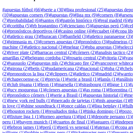
#
apuestas fútbol
(
66
)
#
serie a
(
30
)
#
liga profesional
(
25
)
#
apuestas depo
(
10
)
#
apuestas corners
(
9
)
#
apuestas
(
9
)
#
liga mx
(
9
)
#
corners
(
8
)
#
arsen
(
7
)
#
probabilidad
(
6
)
#
santos
(
6
)
#
patrón histórico
(
6
)
#
real madrid
(
6
)
#
p
(
5
)
#
coritiba
(
5
)
#
rb bragantino
(
5
)
#
cienciano
(
5
)
#
apuestas perú
(
5
)
#
cel
(
4
)
#
pronósticos deportivos
(
4
)
#
casino online
(
4
)
#
ecuabet
(
4
)
#
copa lib
(
3
)
#
atletico grau
(
3
)
#
huracan
(
3
)
#
banfield
(
3
)
#
atletico paranaense
(
3
)
(
3
)
#
gimnasia m.
(
3
)
#
corners apuestas
(
3
)
#
pronóstico
(
3
)
#
palmeiras
(
3
machine
(
3
)
#
atletico nacional
(
3
)
#
melgar
(
3
)
#
nba apuestas
(
3
)
#
selecc
(
2
)
#
river plate
(
2
)
#
barracas central
(
2
)
#
córners
(
2
)
#
analisis tactico
(
2
)
amarillas
(
2
)
#
belgrano cordoba
(
2
)
#
rosario central
(
2
)
#
vitoria
(
2
)
#
vas
(
2
)
#
sassuolo
(
2
)
#
apuestas mls
(
2
)
#
chicago fire
(
2
)
#
vancouver whitec
(
2
)
#
girona
(
2
)
#
betis
(
2
)
#
sudamericana
(
2
)
#
nacional
(
2
)
#
nba
(
2
)
#
chels
(
2
)
#
pronosticos la liga
(
2
)
#
clippers
(
2
)
#
atletico
(
2
)
#
madrid
(
2
)
#
warrio
(
1
)
#
chapecoense-sc
(
1
)
#
previa
(
1
)
#
serie a brasil
(
1
)
#
lanús
(
1
)
#
análisis
(
1
)
#
club tijuana
(
1
)
#
leon
(
1
)
#
marsella
(
1
)
#
strasbourg
(
1
)
#
ligue 1
(
1
)
#
(
1
)
#
ucv moquegua
(
1
)
#
córners apuestas
(
1
)
#
as roma
(
1
)
#
fiorentina
(
1
(
1
)
#
pronóstico córners
(
1
)
#
serie a Brasil
(
1
)
#
apuestas historial
(
1
)
#
me
(
1
)
#
new york red bulls
(
1
)
#
mercado de tarjetas
(
1
)
#
mls apuestas
(
1
)
#
h
in love
(
1
)
#
shine soundtrack
(
1
)
#
once caldas
(
1
)
#
liga betplay
(
1
)
#
ful
(
1
)
#
houston rockets
(
1
)
#
resultados tinka
(
1
)
#
tinka domingo
(
1
)
#
pozo 
(
1
)
#
fixture liga 1
(
1
)
#
torneo apertura
(
1
)
#
ipd
(
1
)
#
deporte peruano
(
1
)
peru
(
1
)
#
bayern munich
(
1
)
#
cuartos de final
(
1
)
#
jaguares
(
1
)
#
indepen
(
1
)
#
lebron james
(
1
)
#
perú
(
1
)
#
perú vs senegal
(
1
)
#
atenas
(
1
)
#
copa ar
williams
(
1
)
#
robbie williams peru
(
1
)
#
ticketmaster peru
(
1
)
#
reventa e