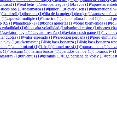
oncacaf
(
1
)
#
real betis
(
1
)
#
europa league
(
1
)
#
bravos
(
1
)
#
apuestas entre
sticos nba
(
1
)
#
cajamarca
(
1
)
#
junior
(
1
)
#
leverkusen
(
1
)
#
international 
1
)
#
bankroll
(
1
)
#
hornets
(
1
)
#
dia de la mujer
(
1
)
#
mujer
(
1
)
#
apuestas futb
r
(
1
)
#
apuesta multiple
(
1
)
#
america
(
1
)
#
factor altura futbol
(
1
)
#
altitud pe
p 0.5
(
1
)
#
handicap -1
(
1
)
#
bonos apuestas
(
1
)
#
bono bienvenida
(
1
)
#
rol
 volatilidad
(
1
)
#
slots alta volatilidad
(
1
)
#
bankroll casino
(
1
)
#
sorteo ch
1
)
#
aviator juego
(
1
)
#
aviator reseña
(
1
)
#
aviator crash game
(
1
)
#
aviator 
lar cuotas
(
1
)
#
valor esperado
(
1
)
#
seleccion peruana
(
1
)
#
peru eliminato
ic play
(
1
)
#
ticketmaster
(
1
)
#
big bass bonanza
(
1
)
#
big bass bonanza res
sino
(
1
)
#
inter miami
(
1
)
#
lafc
(
1
)
#
lionel messi
(
1
)
#
pumas unam
(
1
)
#
lev
es
(
1
)
#
osasuna
(
1
)
#
hernán barcos
(
1
)
#
partidos de hoy
(
1
)
#
horarios tv
(
1
latasaray
(
1
)
#
juventus
(
1
)
#
geminis
(
1
)
#
liga peruana de voley
(
1
)
#
apuest