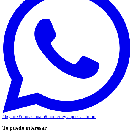
#
liga mx
#
pumas unam
#
monterrey
#
apuestas fútbol
Te puede interesar