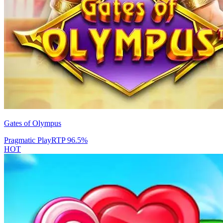
Gates of Olympus
Pragmatic Play
RTP
96.5
%
HOT