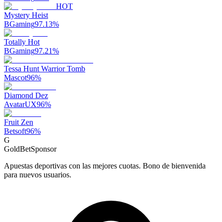
HOT
Mystery Heist
BGaming
97.13
%
Totally Hot
BGaming
97.21
%
Tessa Hunt Warrior Tomb
Mascot
96
%
Diamond Dez
AvatarUX
96
%
Fruit Zen
Betsoft
96
%
G
GoldBet
Sponsor
Apuestas deportivas con las mejores cuotas. Bono de bienvenida
para nuevos usuarios.