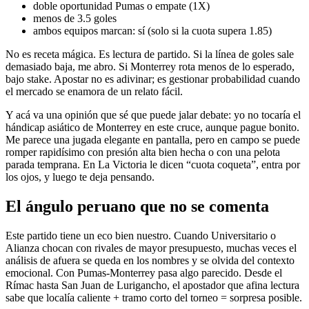
doble oportunidad Pumas o empate (1X)
menos de 3.5 goles
ambos equipos marcan: sí (solo si la cuota supera 1.85)
No es receta mágica. Es lectura de partido. Si la línea de goles sale
demasiado baja, me abro. Si Monterrey rota menos de lo esperado,
bajo stake. Apostar no es adivinar; es gestionar probabilidad cuando
el mercado se enamora de un relato fácil.
Y acá va una opinión que sé que puede jalar debate: yo no tocaría el
hándicap asiático de Monterrey en este cruce, aunque pague bonito.
Me parece una jugada elegante en pantalla, pero en campo se puede
romper rapidísimo con presión alta bien hecha o con una pelota
parada temprana. En La Victoria le dicen “cuota coqueta”, entra por
los ojos, y luego te deja pensando.
El ángulo peruano que no se comenta
Este partido tiene un eco bien nuestro. Cuando Universitario o
Alianza chocan con rivales de mayor presupuesto, muchas veces el
análisis de afuera se queda en los nombres y se olvida del contexto
emocional. Con Pumas-Monterrey pasa algo parecido. Desde el
Rímac hasta San Juan de Lurigancho, el apostador que afina lectura
sabe que localía caliente + tramo corto del torneo = sorpresa posible.