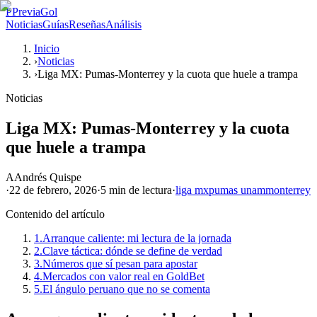
P
PreviaGol
Noticias
Guías
Reseñas
Análisis
Inicio
›
Noticias
›
Liga MX: Pumas-Monterrey y la cuota que huele a trampa
Noticias
Liga MX: Pumas-Monterrey y la cuota
que huele a trampa
A
Andrés Quispe
·
22 de febrero, 2026
·
5 min
de lectura
·
liga mx
pumas unam
monterrey
Contenido del artículo
1.
Arranque caliente: mi lectura de la jornada
2.
Clave táctica: dónde se define de verdad
3.
Números que sí pesan para apostar
4.
Mercados con valor real en GoldBet
5.
El ángulo peruano que no se comenta