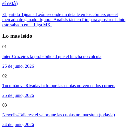
sí está)
El partido Tijuana-León esconde un detalle en los córners que el
mercado de ganador ignora. Análisis táctico frío para apostar distinto
este sábado en la Liga MX.
Lo más leído
01
Inter-Cruzeiro: la probabilidad que el hincha no calcula
25 de junio, 2026
02
Tucumán vs Rivadavia: lo que las cuotas no ven en los córners
25 de junio, 2026
03
Newells-Talleres: el valor que las cuotas no muestran (todavía)
24 de junio, 2026