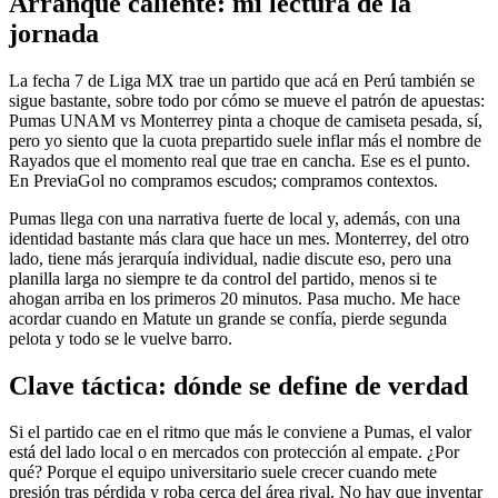
Arranque caliente: mi lectura de la
jornada
La fecha 7 de Liga MX trae un partido que acá en Perú también se
sigue bastante, sobre todo por cómo se mueve el patrón de apuestas:
Pumas UNAM vs Monterrey pinta a choque de camiseta pesada, sí,
pero yo siento que la cuota prepartido suele inflar más el nombre de
Rayados que el momento real que trae en cancha. Ese es el punto.
En PreviaGol no compramos escudos; compramos contextos.
Pumas llega con una narrativa fuerte de local y, además, con una
identidad bastante más clara que hace un mes. Monterrey, del otro
lado, tiene más jerarquía individual, nadie discute eso, pero una
planilla larga no siempre te da control del partido, menos si te
ahogan arriba en los primeros 20 minutos. Pasa mucho. Me hace
acordar cuando en Matute un grande se confía, pierde segunda
pelota y todo se le vuelve barro.
Clave táctica: dónde se define de verdad
Si el partido cae en el ritmo que más le conviene a Pumas, el valor
está del lado local o en mercados con protección al empate. ¿Por
qué? Porque el equipo universitario suele crecer cuando mete
presión tras pérdida y roba cerca del área rival. No hay que inventar