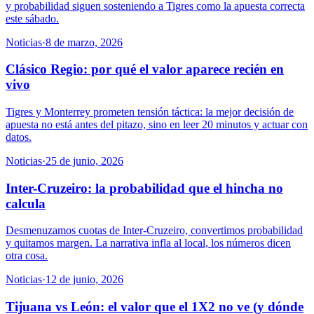
y probabilidad siguen sosteniendo a Tigres como la apuesta correcta
este sábado.
Noticias
·
8 de marzo, 2026
Clásico Regio: por qué el valor aparece recién en
vivo
Tigres y Monterrey prometen tensión táctica: la mejor decisión de
apuesta no está antes del pitazo, sino en leer 20 minutos y actuar con
datos.
Noticias
·
25 de junio, 2026
Inter-Cruzeiro: la probabilidad que el hincha no
calcula
Desmenuzamos cuotas de Inter-Cruzeiro, convertimos probabilidad
y quitamos margen. La narrativa infla al local, los números dicen
otra cosa.
Noticias
·
12 de junio, 2026
Tijuana vs León: el valor que el 1X2 no ve (y dónde