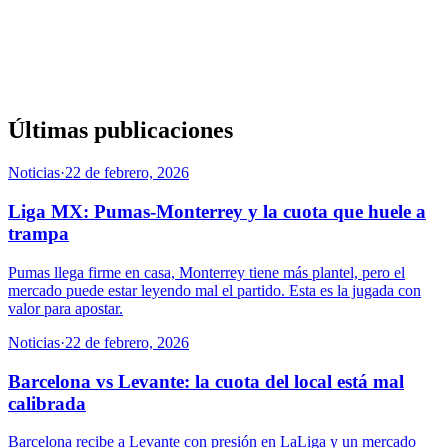
Últimas publicaciones
Noticias
·
22 de febrero, 2026
Liga MX: Pumas-Monterrey y la cuota que huele a
trampa
Pumas llega firme en casa, Monterrey tiene más plantel, pero el
mercado puede estar leyendo mal el partido. Esta es la jugada con
valor para apostar.
Noticias
·
22 de febrero, 2026
Barcelona vs Levante: la cuota del local está mal
calibrada
Barcelona recibe a Levante con presión en LaLiga y un mercado