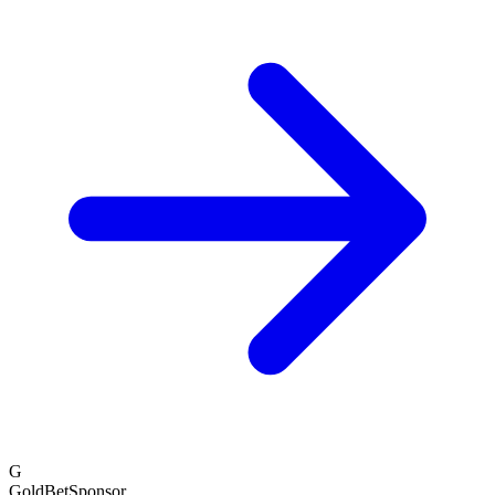
G
GoldBet
Sponsor