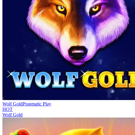
Wolf Gold
Pragmatic Play
HOT
Wolf Gold