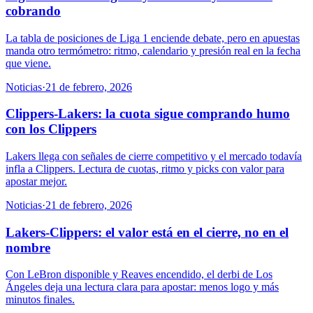
cobrando
La tabla de posiciones de Liga 1 enciende debate, pero en apuestas
manda otro termómetro: ritmo, calendario y presión real en la fecha
que viene.
Noticias
·
21 de febrero, 2026
Clippers-Lakers: la cuota sigue comprando humo
con los Clippers
Lakers llega con señales de cierre competitivo y el mercado todavía
infla a Clippers. Lectura de cuotas, ritmo y picks con valor para
apostar mejor.
Noticias
·
21 de febrero, 2026
Lakers-Clippers: el valor está en el cierre, no en el
nombre
Con LeBron disponible y Reaves encendido, el derbi de Los
Ángeles deja una lectura clara para apostar: menos logo y más
minutos finales.