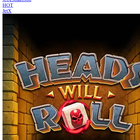
HOT
JetX