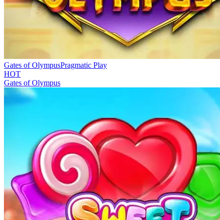
Gates of Olympus
Pragmatic Play
HOT
Gates of Olympus