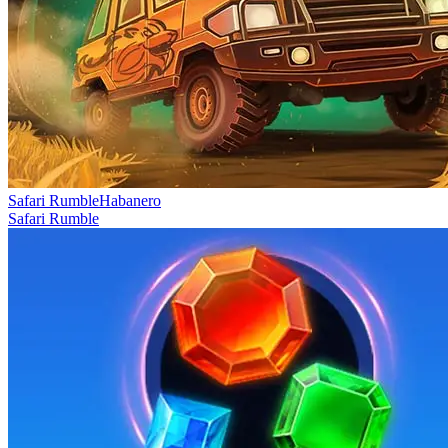
Safari Rumble
Habanero
Safari Rumble