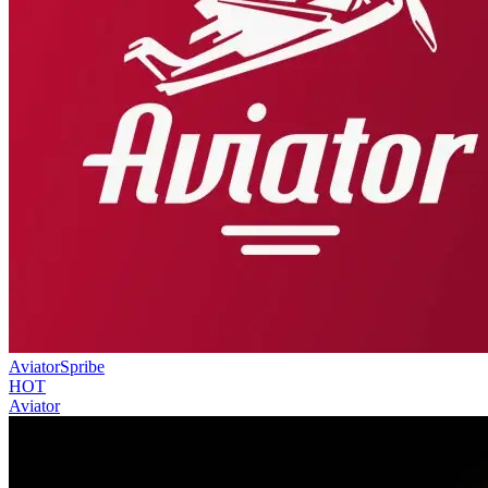
Aviator
Spribe
HOT
Aviator