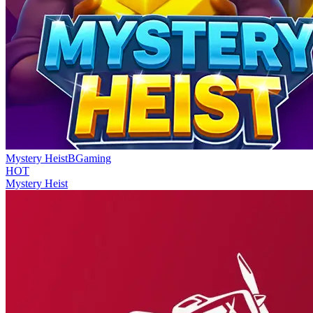
Mystery Heist
BGaming
HOT
Mystery Heist