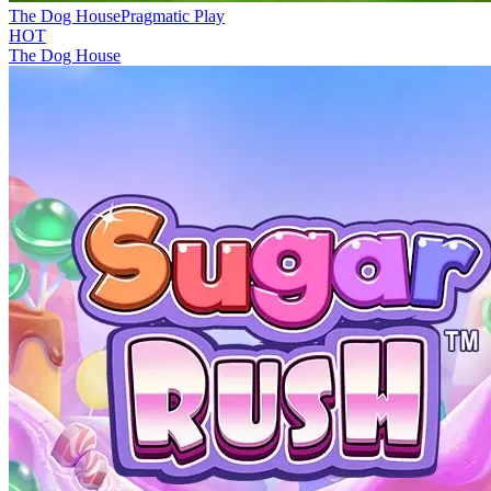
The Dog House
Pragmatic Play
HOT
The Dog House