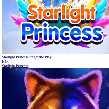
Starlight Princess
Pragmatic Play
HOT
Starlight Princess