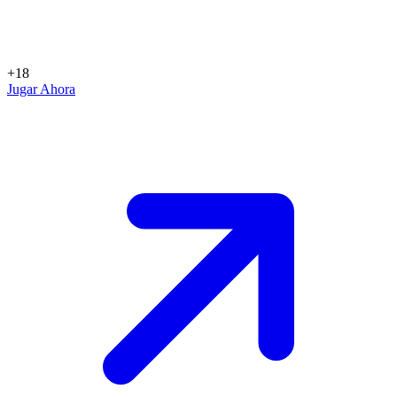
+18
Jugar Ahora