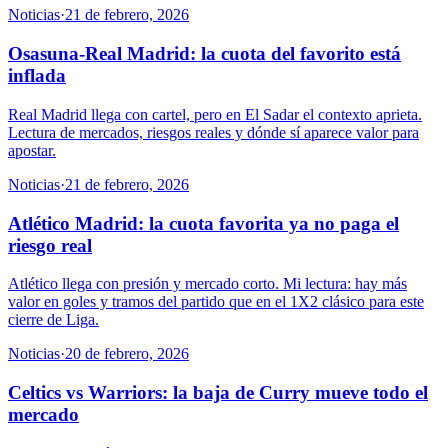
Noticias
·
21 de febrero, 2026
Osasuna-Real Madrid: la cuota del favorito está
inflada
Real Madrid llega con cartel, pero en El Sadar el contexto aprieta.
Lectura de mercados, riesgos reales y dónde sí aparece valor para
apostar.
Noticias
·
21 de febrero, 2026
Atlético Madrid: la cuota favorita ya no paga el
riesgo real
Atlético llega con presión y mercado corto. Mi lectura: hay más
valor en goles y tramos del partido que en el 1X2 clásico para este
cierre de Liga.
Noticias
·
20 de febrero, 2026
Celtics vs Warriors: la baja de Curry mueve todo el
mercado