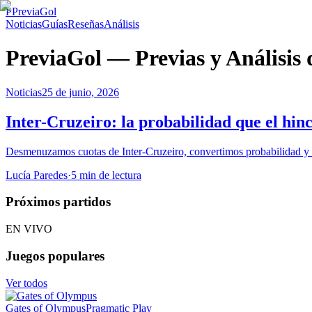
P
PreviaGol
Noticias
Guías
Reseñas
Análisis
PreviaGol
—
Previas y Análisis
Noticias
25 de junio, 2026
Inter-Cruzeiro: la probabilidad que el hin
Desmenuzamos cuotas de Inter-Cruzeiro, convertimos probabilidad y qu
Lucía Paredes
·
5 min
de lectura
Próximos partidos
EN VIVO
Juegos populares
Ver todos
Gates of Olympus
Pragmatic Play