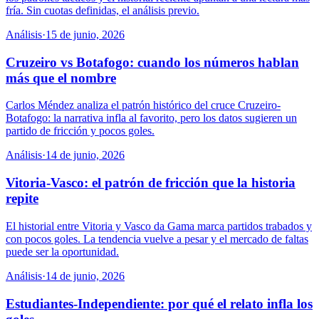
fría. Sin cuotas definidas, el análisis previo.
Análisis
·
15 de junio, 2026
Cruzeiro vs Botafogo: cuando los números hablan
más que el nombre
Carlos Méndez analiza el patrón histórico del cruce Cruzeiro-
Botafogo: la narrativa infla al favorito, pero los datos sugieren un
partido de fricción y pocos goles.
Análisis
·
14 de junio, 2026
Vitoria-Vasco: el patrón de fricción que la historia
repite
El historial entre Vitoria y Vasco da Gama marca partidos trabados y
con pocos goles. La tendencia vuelve a pesar y el mercado de faltas
puede ser la oportunidad.
Análisis
·
14 de junio, 2026
Estudiantes-Independiente: por qué el relato infla los