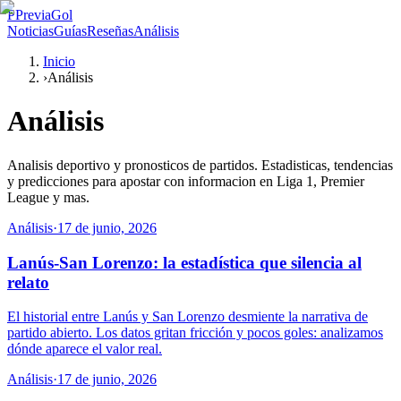
P
PreviaGol
Noticias
Guías
Reseñas
Análisis
Inicio
›
Análisis
Análisis
Analisis deportivo y pronosticos de partidos. Estadisticas, tendencias
y predicciones para apostar con informacion en Liga 1, Premier
League y mas.
Análisis
·
17 de junio, 2026
Lanús-San Lorenzo: la estadística que silencia al
relato
El historial entre Lanús y San Lorenzo desmiente la narrativa de
partido abierto. Los datos gritan fricción y pocos goles: analizamos
dónde aparece el valor real.
Análisis
·
17 de junio, 2026