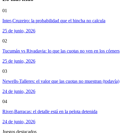
01
Inter-Cruzeiro: la probabilidad que el hincha no calcula
25 de junio, 2026
02
Tucumán vs Rivadavia: lo que las cuotas no ven en los córners
25 de junio, 2026
03
Newells-Talleres: el valor que las cuotas no muestran (todavía)
24 de junio, 2026
04
River-Barracas: el detalle está en la pelota detenida
24 de junio, 2026
Juegos destacados