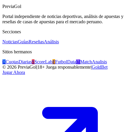
PreviaGol
Portal independiente de noticias deportivas, análisis de apuestas y
reseñas de casas de apuestas para el mercado peruano.
Secciones
Noticias
Guías
Reseñas
Análisis
Sitios hermanos
C
CuotasDiarias
S
ScoreLab
F
FutbolData
M
MatchAnalisis
©
2026
PreviaGol
|
18+ Juega responsablemente
|
GoldBet
Jugar Ahora