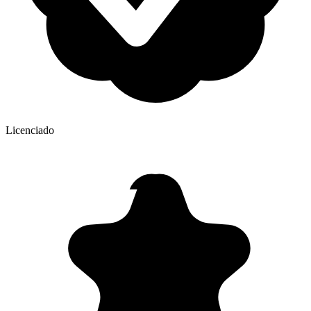
Licenciado