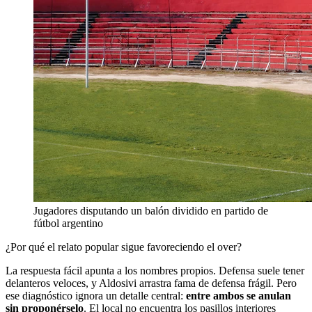
Jugadores disputando un balón dividido en partido de
fútbol argentino
¿Por qué el relato popular sigue favoreciendo el over?
La respuesta fácil apunta a los nombres propios. Defensa suele tener
delanteros veloces, y Aldosivi arrastra fama de defensa frágil. Pero
ese diagnóstico ignora un detalle central:
entre ambos se anulan
sin proponérselo
. El local no encuentra los pasillos interiores