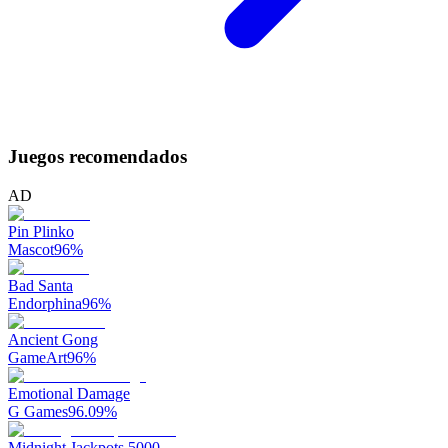
Juegos recomendados
AD
Pin Plinko
Mascot
96
%
Bad Santa
Endorphina
96
%
Ancient Gong
GameArt
96
%
Emotional Damage
G Games
96.09
%
Midnight Jackpots 5000