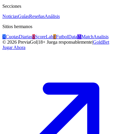
Secciones
Noticias
Guías
Reseñas
Análisis
Sitios hermanos
C
CuotasDiarias
S
ScoreLab
F
FutbolData
M
MatchAnalisis
©
2026
PreviaGol
|
18+ Juega responsablemente
|
GoldBet
Jugar Ahora