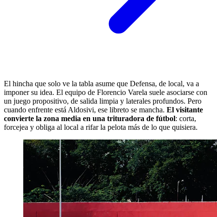
El hincha que solo ve la tabla asume que Defensa, de local, va a
imponer su idea. El equipo de Florencio Varela suele asociarse con
un juego propositivo, de salida limpia y laterales profundos. Pero
cuando enfrente está Aldosivi, ese libreto se mancha.
El visitante
convierte la zona media en una trituradora de fútbol
: corta,
forcejea y obliga al local a rifar la pelota más de lo que quisiera.