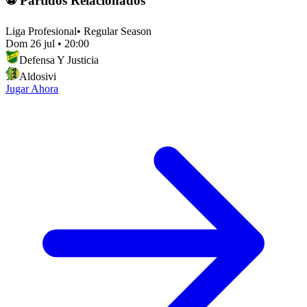
⚽ Partidos Relacionados
Liga Profesional
•
Regular Season
Dom 26 jul
•
20:00
Defensa Y Justicia
Aldosivi
Jugar Ahora