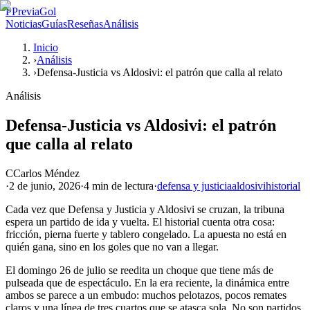
P
PreviaGol
Noticias
Guías
Reseñas
Análisis
Inicio
›
Análisis
›
Defensa-Justicia vs Aldosivi: el patrón que calla al relato
Análisis
Defensa-Justicia vs Aldosivi: el patrón
que calla al relato
C
Carlos Méndez
·
2 de junio, 2026
·
4 min
de lectura
·
defensa y justicia
aldosivi
historial
Cada vez que Defensa y Justicia y Aldosivi se cruzan, la tribuna
espera un partido de ida y vuelta. El historial cuenta otra cosa:
fricción, pierna fuerte y tablero congelado. La apuesta no está en
quién gana, sino en los goles que no van a llegar.
El domingo 26 de julio se reedita un choque que tiene más de
pulseada que de espectáculo. En la era reciente, la dinámica entre
ambos se parece a un embudo: muchos pelotazos, pocos remates
claros y una línea de tres cuartos que se atasca sola. No son partidos