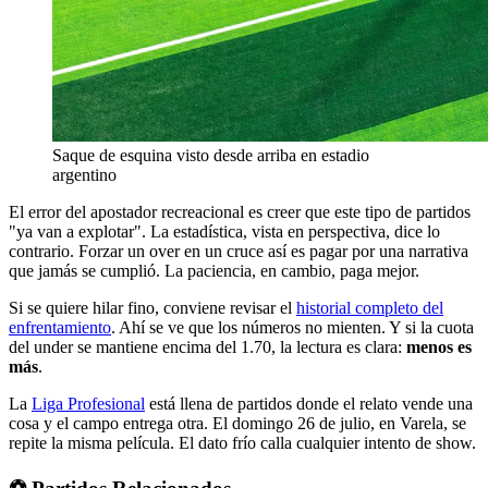
Saque de esquina visto desde arriba en estadio
argentino
El error del apostador recreacional es creer que este tipo de partidos
"ya van a explotar". La estadística, vista en perspectiva, dice lo
contrario. Forzar un over en un cruce así es pagar por una narrativa
que jamás se cumplió. La paciencia, en cambio, paga mejor.
Si se quiere hilar fino, conviene revisar el
historial completo del
enfrentamiento
. Ahí se ve que los números no mienten. Y si la cuota
del under se mantiene encima del 1.70, la lectura es clara:
menos es
más
.
La
Liga Profesional
está llena de partidos donde el relato vende una
cosa y el campo entrega otra. El domingo 26 de julio, en Varela, se
repite la misma película. El dato frío calla cualquier intento de show.