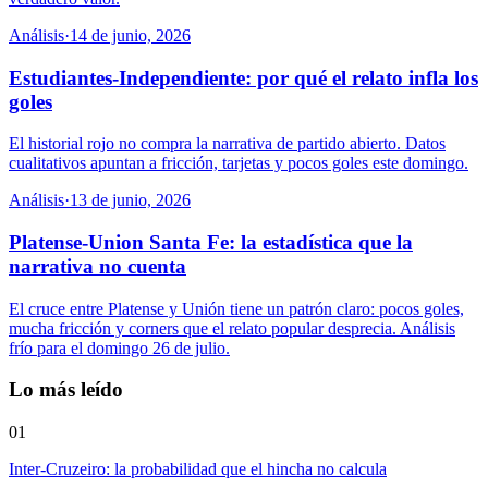
Análisis
·
14 de junio, 2026
Estudiantes-Independiente: por qué el relato infla los
goles
El historial rojo no compra la narrativa de partido abierto. Datos
cualitativos apuntan a fricción, tarjetas y pocos goles este domingo.
Análisis
·
13 de junio, 2026
Platense-Union Santa Fe: la estadística que la
narrativa no cuenta
El cruce entre Platense y Unión tiene un patrón claro: pocos goles,
mucha fricción y corners que el relato popular desprecia. Análisis
frío para el domingo 26 de julio.
Lo más leído
01
Inter-Cruzeiro: la probabilidad que el hincha no calcula