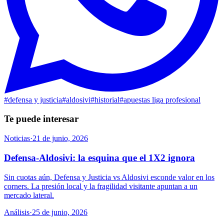
#
defensa y justicia
#
aldosivi
#
historial
#
apuestas liga profesional
Te puede interesar
Noticias
·
21 de junio, 2026
Defensa-Aldosivi: la esquina que el 1X2 ignora
Sin cuotas aún, Defensa y Justicia vs Aldosivi esconde valor en los
corners. La presión local y la fragilidad visitante apuntan a un
mercado lateral.
Análisis
·
25 de junio, 2026