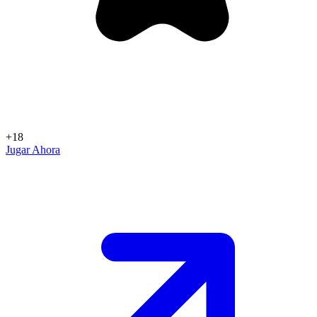
+18
Jugar Ahora