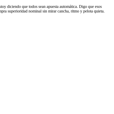
stoy diciendo que todos sean apuesta automática. Digo que esos
pra superioridad nominal sin mirar cancha, ritmo y pelota quieta.