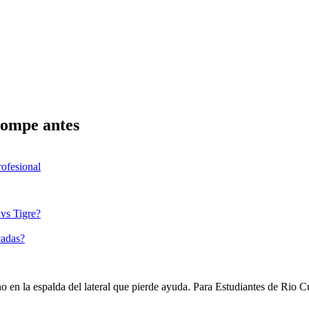
rompe antes
rofesional
 vs Tigre?
cadas?
o en la espalda del lateral que pierde ayuda. Para Estudiantes de Rio Cu