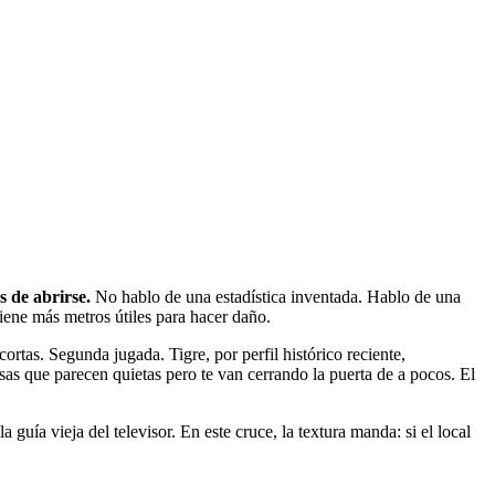
s de abrirse.
No hablo de una estadística inventada. Hablo de una
tiene más metros útiles para hacer daño.
tas. Segunda jugada. Tigre, por perfil histórico reciente,
esas que parecen quietas pero te van cerrando la puerta de a pocos. El
uía vieja del televisor. En este cruce, la textura manda: si el local