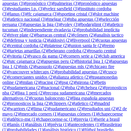
apuestas
(
3
)
#
pronóstico
(
3
)
#
palmeiras
(
3
)
#
pronóstico apuestas
(
3
)
#
estudiantes l.p.
(
3
)
#
velez sarsfield
(
3
)
#
instituto cordoba
(
3
)
#
lanus
(
3
)
#
fc cajamarca
(
3
)
#
sporting cristal
(
3
)
#
slot machine
(
3
)
#
atletico nacional
(
3
)
#
melgar
(
3
)
#
nba apuestas
(
3
)
#
selección
peruana
(
3
)
#
apuestas la liga
(
3
)
#
voley
(
3
)
#
bodø/glimt
(
3
)
#
atletico
tucuman
(
2
)
#
independiente rivadavia
(
2
)
#
probabilidad implícita
(
2
)
#
river plate
(
2
)
#
barracas central
(
2
)
#
córners
(
2
)
#
analisis tactico
(
2
)
#
defensa y justicia
(
2
)
#
aldosivi
(
2
)
#
liverpool
(
2
)
#
cuotas apuestas
(
2
)
#
central cordoba
(
2
)
#
platense
(
2
)
#
union santa fe
(
2
)
#
remo
(
2
)
#
tarjetas amarillas
(
2
)
#
belgrano cordoba
(
2
)
#
rosario central
(
2
)
#
vitoria
(
2
)
#
vasco da gama
(
2
)
#
corners serie a
(
2
)
#
club america
(
2
)
#
utc cajamarca
(
2
)
#
apuestas peru
(
2
)
#
historial liga 1
(
2
)
#
apuestas
liga 1
(
2
)
#
mls
(
2
)
#
sassuolo
(
2
)
#
apuestas mls
(
2
)
#
chicago fire
(
2
)
#
vancouver whitecaps
(
2
)
#
probabilidad apuestas
(
2
)
#
cusco
(
2
)
#
comerciantes unidos
(
2
)
#
alianza atletico
(
2
)
#
tragamonedas
online
(
2
)
#
milan
(
2
)
#
racing
(
2
)
#
psg
(
2
)
#
girona
(
2
)
#
betis
(
2
)
#
sudamericana
(
2
)
#
nacional
(
2
)
#
nba
(
2
)
#
chelsea
(
2
)
#
pronosticos
nba
(
2
)
#
liga 1 perú
(
2
)
#
recopa sudamericana
(
2
)
#
mercados
alternativos
(
2
)
#
cuotas baloncesto
(
2
)
#
liga española apuestas
(
2
)
#
pronosticos la liga
(
2
)
#
clippers
(
2
)
#
atletico
(
2
)
#
madrid
(
2
)
#
warriors
(
2
)
#
lima
(
2
)
#
sudamericano
(
2
)
#
resultados uni
(
2
)
#
2 de
mayo
(
2
)
#
mercado corners
(
1
)
#
apuestas córners
(
1
)
#
chapecoense
(
1
)
#
atlético-mg
(
1
)
#
chapecoense-sc
(
1
)
#
previa
(
1
)
#
serie a brasil
(
1
)
#
lanús
(
1
)
#
análisis
(
1
)
#
prévia
(
1
)
#
antecedentes
(
1
)
#
brasileirao
(
1
)
#
probabilidades
(
1
)
#
análisis histórico
(
1
)
#
fútbol brasileño