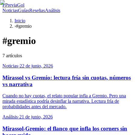
P
PreviaGol
Noticias
Guías
Reseñas
Análisis
Inicio
›
#gremio
#
gremio
7
artículos
Noticias
·
22 de junio, 2026
Mirassol vs Gremio: lectura fría sin cuotas, números
vs narrativa
Cuando no hay cuotas, el relato popular infla a Gremio. Pero una
mirada estadística podría desinflar la narrativa. Lectura fría de
probabilidades antes del mercado.
Análisis
·
21 de junio, 2026
Mirassol-Gremio: el flanco que infla los corners sin