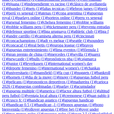
(
1
)
#
tijuana
(
1
)
#
independiente vs racing
(
1
)
#
clásico de avellaneda
(
1
)
#
thunder
(
1
)
#
nets
(
1
)
#
faltas tecnicas
(
1
)
#
lebron james
(
1
)
#
perú
(
1
)
#
perú vs senegal
(
1
)
#
atenas
(
1
)
#
copa argentina
(
1
)
#
apuestas
royal
(
1
)
#
parlays online
(
1
)
#
sorteos online
(
1
)
#
peru vs senegal
(
1
)
#
arsenal femenino
(
1
)
#
chelsea femenino
(
1
)
#
robbie williams
(
1
)
#
robbie williams peru
(
1
)
#
ticketmaster peru
(
1
)
#
reventa entradas
(
1
)
#
defensor sporting
(
1
)
#
liga uruguaya
(
1
)
#
athletic club
(
1
)
#
liga f
(
1
)
#
andre carrillo
(
1
)
#
camiseta alterna peru
(
1
)
#
cincinnati
(
1
)
#
concachampions
(
1
)
#
adt vs melgar
(
1
)
#
seattle
(
1
)
#
sounders
(
1
)
#
concacaf
(
1
)
#
real betis
(
1
)
#
europa league
(
1
)
#
bravos
(
1
)
#
apuestas entretenimiento
(
1
)
#
lima eventos
(
1
)
#
fórmula 1
(
1
)
#
gran premio de china
(
1
)
#
mercedes
(
1
)
#
sevilla
(
1
)
#
juarez
(
1
)
#
newcastle
(
1
)
#
bulls
(
1
)
#
pronósticos nba
(
1
)
#
cajamarca
(
1
)
#
junior
(
1
)
#
leverkusen
(
1
)
#
international women's day
(
1
)
#
deporte femenino
(
1
)
#
international women's
(
1
)
#
chankas
(
1
)
#
universitario
(
1
)
#
mansfield
(
1
)
#
fa cup
(
1
)
#
nuggets
(
1
)
#
bankroll
(
1
)
#
hornets
(
1
)
#
dia de la mujer
(
1
)
#
mujer
(
1
)
#
apuestas futbol peru
(
1
)
#
pelicans
(
1
)
#
pronosticos deportivos
(
1
)
#
madureira
(
1
)
#
carioca
2026
(
1
)
#
apuestas combinadas
(
1
)
#
parlay
(
1
)
#
acumulador
(
1
)
#
apuesta multiple
(
1
)
#
america
(
1
)
#
factor altura futbol
(
1
)
#
altitud
peru futbol
(
1
)
#
ventaja local altura
(
1
)
#
cremonese
(
1
)
#
juan pablo ii
(
1
)
#
cusco fc
(
1
)
#
handicap asiatico
(
1
)
#
apuestas handicap
(
1
)
#
handicap 0.5
(
1
)
#
handicap -1
(
1
)
#
bonos apuestas
(
1
)
#
bono
bienvenida
(
1
)
#
rollover apuestas
(
1
)
#
free bet
(
1
)
#
over under
(
1
)
#
mas menos goles
(
1
)
#
apuestas goles
(
1
)
#
over 2.5
(
1
)
#
volatilidad