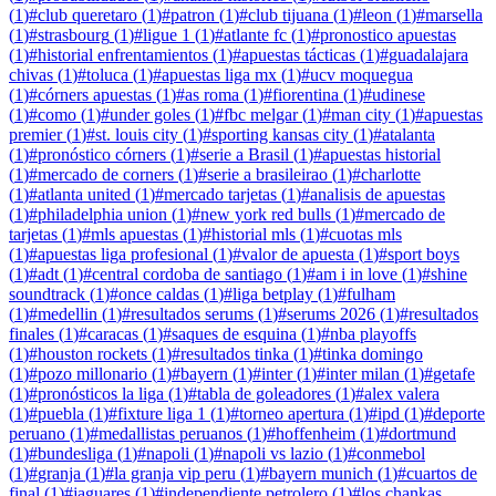
(
1
)
#
club queretaro
(
1
)
#
patron
(
1
)
#
club tijuana
(
1
)
#
leon
(
1
)
#
marsella
(
1
)
#
strasbourg
(
1
)
#
ligue 1
(
1
)
#
atlante fc
(
1
)
#
pronostico apuestas
(
1
)
#
historial enfrentamientos
(
1
)
#
apuestas tácticas
(
1
)
#
guadalajara
chivas
(
1
)
#
toluca
(
1
)
#
apuestas liga mx
(
1
)
#
ucv moquegua
(
1
)
#
córners apuestas
(
1
)
#
as roma
(
1
)
#
fiorentina
(
1
)
#
udinese
(
1
)
#
como
(
1
)
#
under goles
(
1
)
#
fbc melgar
(
1
)
#
man city
(
1
)
#
apuestas
premier
(
1
)
#
st. louis city
(
1
)
#
sporting kansas city
(
1
)
#
atalanta
(
1
)
#
pronóstico córners
(
1
)
#
serie a Brasil
(
1
)
#
apuestas historial
(
1
)
#
mercado de corners
(
1
)
#
serie a brasileirao
(
1
)
#
charlotte
(
1
)
#
atlanta united
(
1
)
#
mercado tarjetas
(
1
)
#
analisis de apuestas
(
1
)
#
philadelphia union
(
1
)
#
new york red bulls
(
1
)
#
mercado de
tarjetas
(
1
)
#
mls apuestas
(
1
)
#
historial mls
(
1
)
#
cuotas mls
(
1
)
#
apuestas liga profesional
(
1
)
#
valor de apuesta
(
1
)
#
sport boys
(
1
)
#
adt
(
1
)
#
central cordoba de santiago
(
1
)
#
am i in love
(
1
)
#
shine
soundtrack
(
1
)
#
once caldas
(
1
)
#
liga betplay
(
1
)
#
fulham
(
1
)
#
medellin
(
1
)
#
resultados serums
(
1
)
#
serums 2026
(
1
)
#
resultados
finales
(
1
)
#
caracas
(
1
)
#
saques de esquina
(
1
)
#
nba playoffs
(
1
)
#
houston rockets
(
1
)
#
resultados tinka
(
1
)
#
tinka domingo
(
1
)
#
pozo millonario
(
1
)
#
bayern
(
1
)
#
inter
(
1
)
#
inter milan
(
1
)
#
getafe
(
1
)
#
pronósticos la liga
(
1
)
#
tabla de goleadores
(
1
)
#
alex valera
(
1
)
#
puebla
(
1
)
#
fixture liga 1
(
1
)
#
torneo apertura
(
1
)
#
ipd
(
1
)
#
deporte
peruano
(
1
)
#
medallistas peruanos
(
1
)
#
hoffenheim
(
1
)
#
dortmund
(
1
)
#
bundesliga
(
1
)
#
napoli
(
1
)
#
napoli vs lazio
(
1
)
#
conmebol
(
1
)
#
granja
(
1
)
#
la granja vip peru
(
1
)
#
bayern munich
(
1
)
#
cuartos de
final
(
1
)
#
jaguares
(
1
)
#
independiente petrolero
(
1
)
#
los chankas