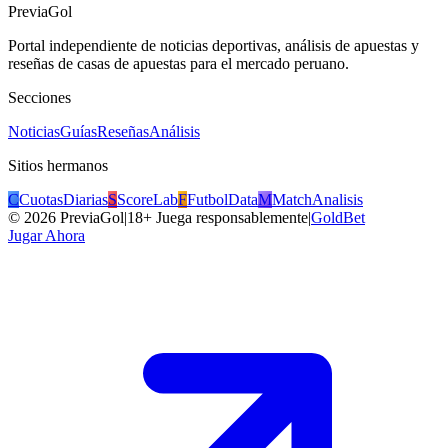
PreviaGol
Portal independiente de noticias deportivas, análisis de apuestas y
reseñas de casas de apuestas para el mercado peruano.
Secciones
Noticias
Guías
Reseñas
Análisis
Sitios hermanos
C
CuotasDiarias
S
ScoreLab
F
FutbolData
M
MatchAnalisis
©
2026
PreviaGol
|
18+ Juega responsablemente
|
GoldBet
Jugar Ahora