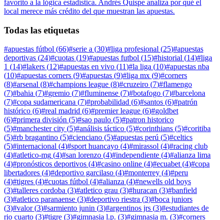
favorito a la lógica estadística. Andrés Quispe analiza por qué el
local merece más crédito del que muestran las apuestas.
Todas las etiquetas
#
apuestas fútbol
(
66
)
#
serie a
(
30
)
#
liga profesional
(
25
)
#
apuestas
deportivas
(
24
)
#
cuotas
(
19
)
#
apuestas futbol
(
15
)
#
historial
(
14
)
#
liga
1
(
14
)
#
lakers
(
12
)
#
apuestas en vivo
(
11
)
#
la liga
(
10
)
#
apuestas nba
(
10
)
#
apuestas corners
(
9
)
#
apuestas
(
9
)
#
liga mx
(
9
)
#
corners
(
8
)
#
arsenal
(
8
)
#
champions league
(
8
)
#
cruzeiro
(
7
)
#
flamengo
(
7
)
#
bahia
(
7
)
#
gremio
(
7
)
#
fluminense
(
7
)
#
botafogo
(
7
)
#
barcelona
(
7
)
#
copa sudamericana
(
7
)
#
probabilidad
(
6
)
#
santos
(
6
)
#
patrón
histórico
(
6
)
#
real madrid
(
6
)
#
premier league
(
6
)
#
goldbet
(
6
)
#
primera división
(
5
)
#
sao paulo
(
5
)
#
patron historico
(
5
)
#
manchester city
(
5
)
#
análisis táctico
(
5
)
#
corinthians
(
5
)
#
coritiba
(
5
)
#
rb bragantino
(
5
)
#
cienciano
(
5
)
#
apuestas perú
(
5
)
#
celtics
(
5
)
#
internacional
(
4
)
#
sport huancayo
(
4
)
#
mirassol
(
4
)
#
racing club
(
4
)
#
atletico-mg
(
4
)
#
san lorenzo
(
4
)
#
independiente
(
4
)
#
alianza lima
(
4
)
#
pronósticos deportivos
(
4
)
#
casino online
(
4
)
#
ecuabet
(
4
)
#
copa
libertadores
(
4
)
#
deportivo garcilaso
(
4
)
#
monterrey
(
4
)
#
peru
(
4
)
#
tigres
(
4
)
#
cuotas fútbol
(
4
)
#
alianza
(
4
)
#
newells old boys
(
3
)
#
talleres cordoba
(
3
)
#
atletico grau
(
3
)
#
huracan
(
3
)
#
banfield
(
3
)
#
atletico paranaense
(
3
)
#
deportivo riestra
(
3
)
#
boca juniors
(
3
)
#
valor
(
3
)
#
sarmiento junin
(
3
)
#
argentinos jrs
(
3
)
#
estudiantes de
rio cuarto
(
3
)
#
tigre
(
3
)
#
gimnasia l.p.
(
3
)
#
gimnasia m.
(
3
)
#
corners