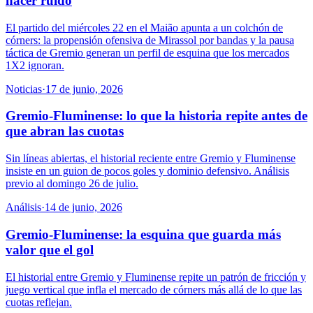
hacer ruido
El partido del miércoles 22 en el Maião apunta a un colchón de
córners: la propensión ofensiva de Mirassol por bandas y la pausa
táctica de Gremio generan un perfil de esquina que los mercados
1X2 ignoran.
Noticias
·
17 de junio, 2026
Gremio-Fluminense: lo que la historia repite antes de
que abran las cuotas
Sin líneas abiertas, el historial reciente entre Gremio y Fluminense
insiste en un guion de pocos goles y dominio defensivo. Análisis
previo al domingo 26 de julio.
Análisis
·
14 de junio, 2026
Gremio-Fluminense: la esquina que guarda más
valor que el gol
El historial entre Gremio y Fluminense repite un patrón de fricción y
juego vertical que infla el mercado de córners más allá de lo que las
cuotas reflejan.