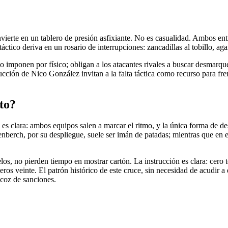
ierte en un tablero de presión asfixiante. No es casualidad. Ambos ent
ctico deriva en un rosario de interrupciones: zancadillas al tobillo, aga
o imponen por físico; obligan a los atacantes rivales a buscar desmarques
ción de Nico González invitan a la falta táctica como recurso para fren
to?
es clara: ambos equipos salen a marcar el ritmo, y la única forma de des
berch, por su despliegue, suele ser imán de patadas; mientras que en el
los, no pierden tiempo en mostrar cartón. La instrucción es clara: cero 
eros veinte. El patrón histórico de este cruce, sin necesidad de acudir 
ecoz de sanciones.