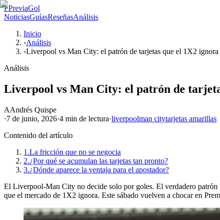
P
PreviaGol
Noticias
Guías
Reseñas
Análisis
Inicio
›
Análisis
›
Liverpool vs Man City: el patrón de tarjetas que el 1X2 ignora
Análisis
Liverpool vs Man City: el patrón de tarjet
A
Andrés Quispe
·
7 de junio, 2026
·
4 min
de lectura
·
liverpool
man city
tarjetas amarillas
Contenido del artículo
1.
La fricción que no se negocia
2.
¿Por qué se acumulan las tarjetas tan pronto?
3.
¿Dónde aparece la ventaja para el apostador?
El Liverpool-Man City no decide solo por goles. El verdadero patrón his
que el mercado de 1X2 ignora. Este sábado vuelven a chocar en Prem