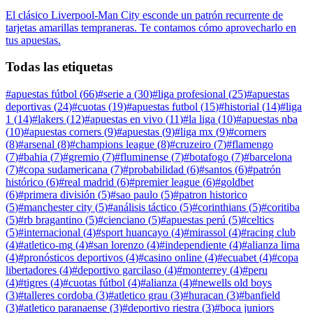
El clásico Liverpool-Man City esconde un patrón recurrente de
tarjetas amarillas tempraneras. Te contamos cómo aprovecharlo en
tus apuestas.
Todas las etiquetas
#
apuestas fútbol
(
66
)
#
serie a
(
30
)
#
liga profesional
(
25
)
#
apuestas
deportivas
(
24
)
#
cuotas
(
19
)
#
apuestas futbol
(
15
)
#
historial
(
14
)
#
liga
1
(
14
)
#
lakers
(
12
)
#
apuestas en vivo
(
11
)
#
la liga
(
10
)
#
apuestas nba
(
10
)
#
apuestas corners
(
9
)
#
apuestas
(
9
)
#
liga mx
(
9
)
#
corners
(
8
)
#
arsenal
(
8
)
#
champions league
(
8
)
#
cruzeiro
(
7
)
#
flamengo
(
7
)
#
bahia
(
7
)
#
gremio
(
7
)
#
fluminense
(
7
)
#
botafogo
(
7
)
#
barcelona
(
7
)
#
copa sudamericana
(
7
)
#
probabilidad
(
6
)
#
santos
(
6
)
#
patrón
histórico
(
6
)
#
real madrid
(
6
)
#
premier league
(
6
)
#
goldbet
(
6
)
#
primera división
(
5
)
#
sao paulo
(
5
)
#
patron historico
(
5
)
#
manchester city
(
5
)
#
análisis táctico
(
5
)
#
corinthians
(
5
)
#
coritiba
(
5
)
#
rb bragantino
(
5
)
#
cienciano
(
5
)
#
apuestas perú
(
5
)
#
celtics
(
5
)
#
internacional
(
4
)
#
sport huancayo
(
4
)
#
mirassol
(
4
)
#
racing club
(
4
)
#
atletico-mg
(
4
)
#
san lorenzo
(
4
)
#
independiente
(
4
)
#
alianza lima
(
4
)
#
pronósticos deportivos
(
4
)
#
casino online
(
4
)
#
ecuabet
(
4
)
#
copa
libertadores
(
4
)
#
deportivo garcilaso
(
4
)
#
monterrey
(
4
)
#
peru
(
4
)
#
tigres
(
4
)
#
cuotas fútbol
(
4
)
#
alianza
(
4
)
#
newells old boys
(
3
)
#
talleres cordoba
(
3
)
#
atletico grau
(
3
)
#
huracan
(
3
)
#
banfield
(
3
)
#
atletico paranaense
(
3
)
#
deportivo riestra
(
3
)
#
boca juniors