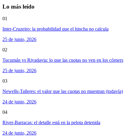
Lo más leído
01
Inter-Cruzeiro: la probabilidad que el hincha no calcula
25 de junio, 2026
02
Tucumán vs Rivadavia: lo que las cuotas no ven en los córners
25 de junio, 2026
03
Newells-Talleres: el valor que las cuotas no muestran (todavía)
24 de junio, 2026
04
River-Barracas: el detalle está en la pelota detenida
24 de junio, 2026