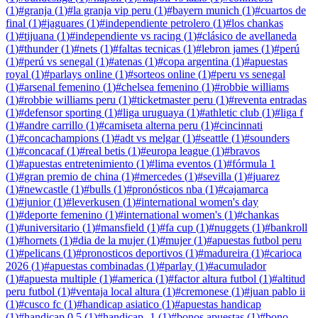
(
1
)
#
granja
(
1
)
#
la granja vip peru
(
1
)
#
bayern munich
(
1
)
#
cuartos de
final
(
1
)
#
jaguares
(
1
)
#
independiente petrolero
(
1
)
#
los chankas
(
1
)
#
tijuana
(
1
)
#
independiente vs racing
(
1
)
#
clásico de avellaneda
(
1
)
#
thunder
(
1
)
#
nets
(
1
)
#
faltas tecnicas
(
1
)
#
lebron james
(
1
)
#
perú
(
1
)
#
perú vs senegal
(
1
)
#
atenas
(
1
)
#
copa argentina
(
1
)
#
apuestas
royal
(
1
)
#
parlays online
(
1
)
#
sorteos online
(
1
)
#
peru vs senegal
(
1
)
#
arsenal femenino
(
1
)
#
chelsea femenino
(
1
)
#
robbie williams
(
1
)
#
robbie williams peru
(
1
)
#
ticketmaster peru
(
1
)
#
reventa entradas
(
1
)
#
defensor sporting
(
1
)
#
liga uruguaya
(
1
)
#
athletic club
(
1
)
#
liga f
(
1
)
#
andre carrillo
(
1
)
#
camiseta alterna peru
(
1
)
#
cincinnati
(
1
)
#
concachampions
(
1
)
#
adt vs melgar
(
1
)
#
seattle
(
1
)
#
sounders
(
1
)
#
concacaf
(
1
)
#
real betis
(
1
)
#
europa league
(
1
)
#
bravos
(
1
)
#
apuestas entretenimiento
(
1
)
#
lima eventos
(
1
)
#
fórmula 1
(
1
)
#
gran premio de china
(
1
)
#
mercedes
(
1
)
#
sevilla
(
1
)
#
juarez
(
1
)
#
newcastle
(
1
)
#
bulls
(
1
)
#
pronósticos nba
(
1
)
#
cajamarca
(
1
)
#
junior
(
1
)
#
leverkusen
(
1
)
#
international women's day
(
1
)
#
deporte femenino
(
1
)
#
international women's
(
1
)
#
chankas
(
1
)
#
universitario
(
1
)
#
mansfield
(
1
)
#
fa cup
(
1
)
#
nuggets
(
1
)
#
bankroll
(
1
)
#
hornets
(
1
)
#
dia de la mujer
(
1
)
#
mujer
(
1
)
#
apuestas futbol peru
(
1
)
#
pelicans
(
1
)
#
pronosticos deportivos
(
1
)
#
madureira
(
1
)
#
carioca
2026
(
1
)
#
apuestas combinadas
(
1
)
#
parlay
(
1
)
#
acumulador
(
1
)
#
apuesta multiple
(
1
)
#
america
(
1
)
#
factor altura futbol
(
1
)
#
altitud
peru futbol
(
1
)
#
ventaja local altura
(
1
)
#
cremonese
(
1
)
#
juan pablo ii
(
1
)
#
cusco fc
(
1
)
#
handicap asiatico
(
1
)
#
apuestas handicap
(
1
)
#
handicap 0.5
(
1
)
#
handicap -1
(
1
)
#
bonos apuestas
(
1
)
#
bono