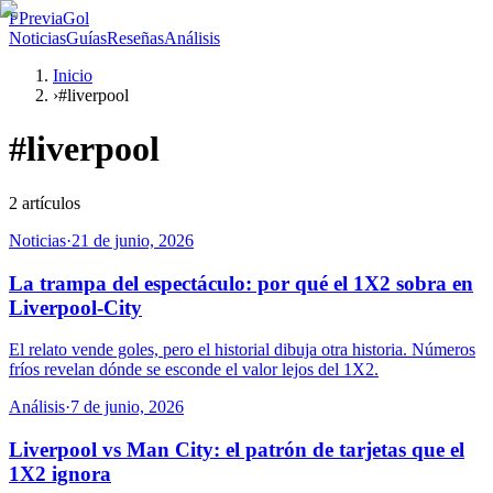
P
PreviaGol
Noticias
Guías
Reseñas
Análisis
Inicio
›
#liverpool
#
liverpool
2
artículos
Noticias
·
21 de junio, 2026
La trampa del espectáculo: por qué el 1X2 sobra en
Liverpool-City
El relato vende goles, pero el historial dibuja otra historia. Números
fríos revelan dónde se esconde el valor lejos del 1X2.
Análisis
·
7 de junio, 2026
Liverpool vs Man City: el patrón de tarjetas que el
1X2 ignora