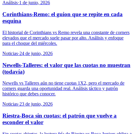
Análisis
·
1 de junio, 2026
Corinthians-Remo: el guion que se repite en cada
esquina
El historial de Corinthians vs Remo revela una constante de corners
elevados que el mercado suele pasar por alto. Análisis y enfoque
para el choque del miércoles.
Noticias
·
24 de junio, 2026
Newells-Talleres: el valor que las cuotas no muestran
(todavía)
Newells vs Talleres aún no tiene cuotas 1X2, pero el mercado de
corners guarda una oportunidad real. Análisis táctico y patrón
histórico que debes conocer.
Noticias
·
23 de junio, 2026
Riestra-Boca sin cuotas: el patrón que vuelve a
esconder el valor
Sin cuotas abiertas, la lectura fría de Riestra vs Boca Juniors obliga a