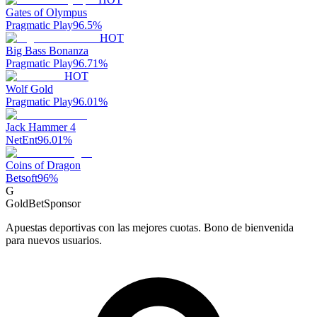
Gates of Olympus
Pragmatic Play
96.5
%
HOT
Big Bass Bonanza
Pragmatic Play
96.71
%
HOT
Wolf Gold
Pragmatic Play
96.01
%
Jack Hammer 4
NetEnt
96.01
%
Coins of Dragon
Betsoft
96
%
G
GoldBet
Sponsor
Apuestas deportivas con las mejores cuotas. Bono de bienvenida
para nuevos usuarios.