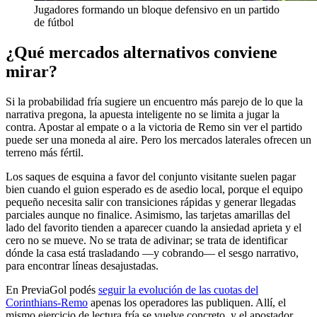
Jugadores formando un bloque defensivo en un partido
de fútbol
¿Qué mercados alternativos conviene
mirar?
Si la probabilidad fría sugiere un encuentro más parejo de lo que la
narrativa pregona, la apuesta inteligente no se limita a jugar la
contra. Apostar al empate o a la victoria de Remo sin ver el partido
puede ser una moneda al aire. Pero los mercados laterales ofrecen un
terreno más fértil.
Los saques de esquina a favor del conjunto visitante suelen pagar
bien cuando el guion esperado es de asedio local, porque el equipo
pequeño necesita salir con transiciones rápidas y generar llegadas
parciales aunque no finalice. Asimismo, las tarjetas amarillas del
lado del favorito tienden a aparecer cuando la ansiedad aprieta y el
cero no se mueve. No se trata de adivinar; se trata de identificar
dónde la casa está trasladando —y cobrando— el sesgo narrativo,
para encontrar líneas desajustadas.
En PreviaGol podés
seguir la evolución de las cuotas del
Corinthians-Remo
apenas los operadores las publiquen. Allí, el
mismo ejercicio de lectura fría se vuelve concreto, y el apostador