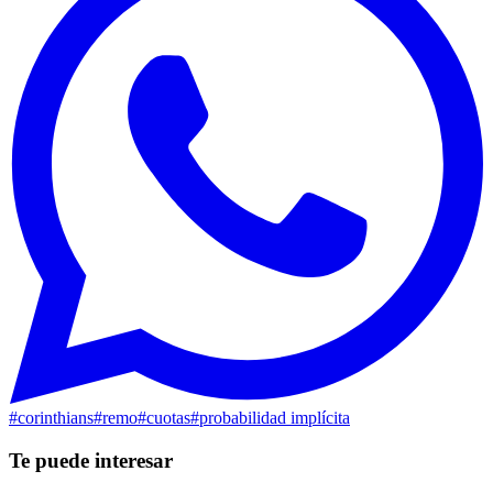
#
corinthians
#
remo
#
cuotas
#
probabilidad implícita
Te puede interesar