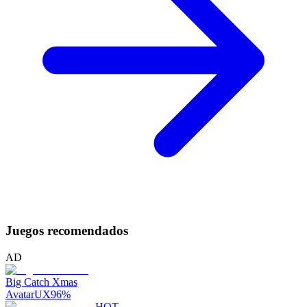
Juegos recomendados
AD
Big Catch Xmas
AvatarUX
96
%
HOT