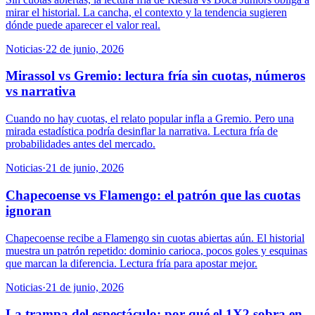
mirar el historial. La cancha, el contexto y la tendencia sugieren
dónde puede aparecer el valor real.
Noticias
·
22 de junio, 2026
Mirassol vs Gremio: lectura fría sin cuotas, números
vs narrativa
Cuando no hay cuotas, el relato popular infla a Gremio. Pero una
mirada estadística podría desinflar la narrativa. Lectura fría de
probabilidades antes del mercado.
Noticias
·
21 de junio, 2026
Chapecoense vs Flamengo: el patrón que las cuotas
ignoran
Chapecoense recibe a Flamengo sin cuotas abiertas aún. El historial
muestra un patrón repetido: dominio carioca, pocos goles y esquinas
que marcan la diferencia. Lectura fría para apostar mejor.
Noticias
·
21 de junio, 2026
La trampa del espectáculo: por qué el 1X2 sobra en