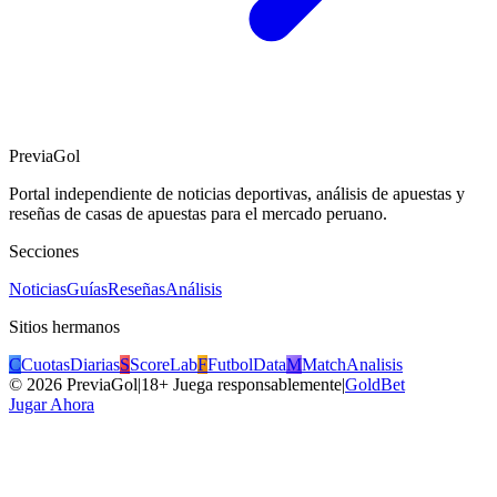
PreviaGol
Portal independiente de noticias deportivas, análisis de apuestas y
reseñas de casas de apuestas para el mercado peruano.
Secciones
Noticias
Guías
Reseñas
Análisis
Sitios hermanos
C
CuotasDiarias
S
ScoreLab
F
FutbolData
M
MatchAnalisis
©
2026
PreviaGol
|
18+ Juega responsablemente
|
GoldBet
Jugar Ahora