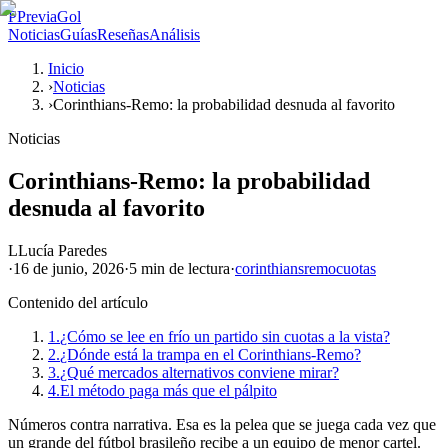
P
PreviaGol
Noticias
Guías
Reseñas
Análisis
Inicio
›
Noticias
›
Corinthians-Remo: la probabilidad desnuda al favorito
Noticias
Corinthians-Remo: la probabilidad
desnuda al favorito
L
Lucía Paredes
·
16 de junio, 2026
·
5 min
de lectura
·
corinthians
remo
cuotas
Contenido del artículo
1.
¿Cómo se lee en frío un partido sin cuotas a la vista?
2.
¿Dónde está la trampa en el Corinthians-Remo?
3.
¿Qué mercados alternativos conviene mirar?
4.
El método paga más que el pálpito
Números contra narrativa. Esa es la pelea que se juega cada vez que
un grande del fútbol brasileño recibe a un equipo de menor cartel.