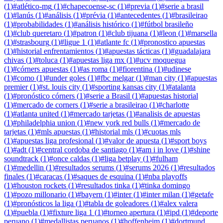
(
1
)
#
atlético-mg
(
1
)
#
chapecoense-sc
(
1
)
#
previa
(
1
)
#
serie a brasil
(
1
)
#
lanús
(
1
)
#
análisis
(
1
)
#
prévia
(
1
)
#
antecedentes
(
1
)
#
brasileirao
(
1
)
#
probabilidades
(
1
)
#
análisis histórico
(
1
)
#
fútbol brasileño
(
1
)
#
club queretaro
(
1
)
#
patron
(
1
)
#
club tijuana
(
1
)
#
leon
(
1
)
#
marsella
(
1
)
#
strasbourg
(
1
)
#
ligue 1
(
1
)
#
atlante fc
(
1
)
#
pronostico apuestas
(
1
)
#
historial enfrentamientos
(
1
)
#
apuestas tácticas
(
1
)
#
guadalajara
chivas
(
1
)
#
toluca
(
1
)
#
apuestas liga mx
(
1
)
#
ucv moquegua
(
1
)
#
córners apuestas
(
1
)
#
as roma
(
1
)
#
fiorentina
(
1
)
#
udinese
(
1
)
#
como
(
1
)
#
under goles
(
1
)
#
fbc melgar
(
1
)
#
man city
(
1
)
#
apuestas
premier
(
1
)
#
st. louis city
(
1
)
#
sporting kansas city
(
1
)
#
atalanta
(
1
)
#
pronóstico córners
(
1
)
#
serie a Brasil
(
1
)
#
apuestas historial
(
1
)
#
mercado de corners
(
1
)
#
serie a brasileirao
(
1
)
#
charlotte
(
1
)
#
atlanta united
(
1
)
#
mercado tarjetas
(
1
)
#
analisis de apuestas
(
1
)
#
philadelphia union
(
1
)
#
new york red bulls
(
1
)
#
mercado de
tarjetas
(
1
)
#
mls apuestas
(
1
)
#
historial mls
(
1
)
#
cuotas mls
(
1
)
#
apuestas liga profesional
(
1
)
#
valor de apuesta
(
1
)
#
sport boys
(
1
)
#
adt
(
1
)
#
central cordoba de santiago
(
1
)
#
am i in love
(
1
)
#
shine
soundtrack
(
1
)
#
once caldas
(
1
)
#
liga betplay
(
1
)
#
fulham
(
1
)
#
medellin
(
1
)
#
resultados serums
(
1
)
#
serums 2026
(
1
)
#
resultados
finales
(
1
)
#
caracas
(
1
)
#
saques de esquina
(
1
)
#
nba playoffs
(
1
)
#
houston rockets
(
1
)
#
resultados tinka
(
1
)
#
tinka domingo
(
1
)
#
pozo millonario
(
1
)
#
bayern
(
1
)
#
inter
(
1
)
#
inter milan
(
1
)
#
getafe
(
1
)
#
pronósticos la liga
(
1
)
#
tabla de goleadores
(
1
)
#
alex valera
(
1
)
#
puebla
(
1
)
#
fixture liga 1
(
1
)
#
torneo apertura
(
1
)
#
ipd
(
1
)
#
deporte
peruano
(
1
)
#
medallistas peruanos
(
1
)
#
hoffenheim
(
1
)
#
dortmund