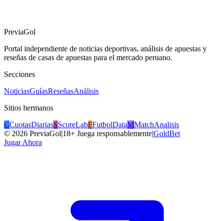
PreviaGol
Portal independiente de noticias deportivas, análisis de apuestas y
reseñas de casas de apuestas para el mercado peruano.
Secciones
Noticias
Guías
Reseñas
Análisis
Sitios hermanos
C
CuotasDiarias
S
ScoreLab
F
FutbolData
M
MatchAnalisis
©
2026
PreviaGol
|
18+ Juega responsablemente
|
GoldBet
Jugar Ahora