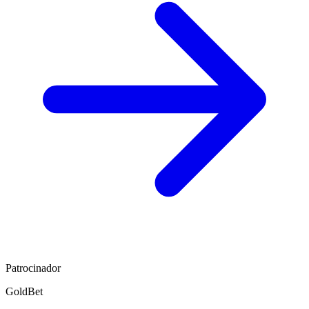
Patrocinador
GoldBet