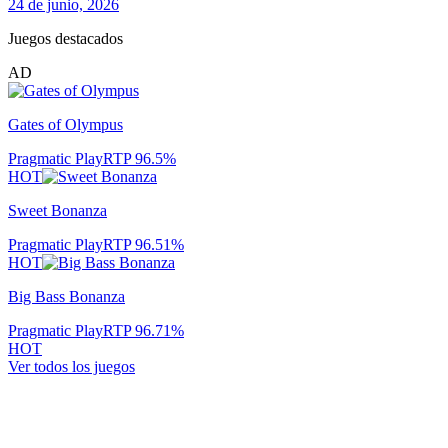
24 de junio, 2026
Juegos destacados
AD
Gates of Olympus
Pragmatic Play
RTP
96.5
%
HOT
Sweet Bonanza
Pragmatic Play
RTP
96.51
%
HOT
Big Bass Bonanza
Pragmatic Play
RTP
96.71
%
HOT
Ver todos los juegos