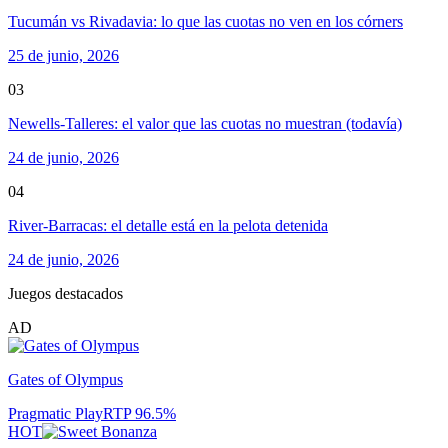
Tucumán vs Rivadavia: lo que las cuotas no ven en los córners
25 de junio, 2026
03
Newells-Talleres: el valor que las cuotas no muestran (todavía)
24 de junio, 2026
04
River-Barracas: el detalle está en la pelota detenida
24 de junio, 2026
Juegos destacados
AD
Gates of Olympus
Pragmatic Play
RTP
96.5
%
HOT