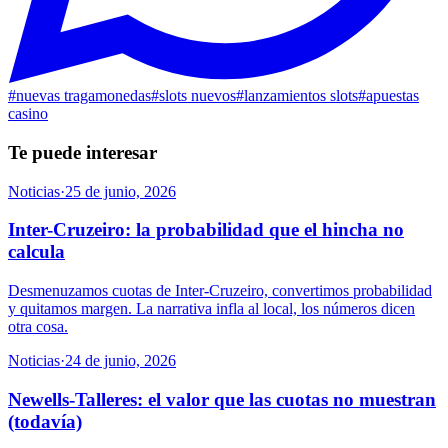
#
nuevas tragamonedas
#
slots nuevos
#
lanzamientos slots
#
apuestas
casino
Te puede interesar
Noticias
·
25 de junio, 2026
Inter-Cruzeiro: la probabilidad que el hincha no
calcula
Desmenuzamos cuotas de Inter-Cruzeiro, convertimos probabilidad
y quitamos margen. La narrativa infla al local, los números dicen
otra cosa.
Noticias
·
24 de junio, 2026
Newells-Talleres: el valor que las cuotas no muestran
(todavía)