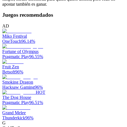
apostar también es ganar.
Juegos recomendados
AD
Miko Festival
OneTouch
96.14
%
Fortune of Olympus
Pragmatic Play
96.55
%
Fruit Zen
Betsoft
96
%
Smoking Dragon
Hacksaw Gaming
96
%
HOT
The Dog House
Pragmatic Play
96.51
%
Grand Melee
Thunderkick
96
%
G