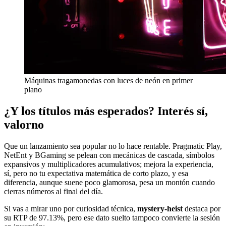
Máquinas tragamonedas con luces de neón en primer
plano
¿Y los títulos más esperados? Interés sí,
valorno
Que un lanzamiento sea popular no lo hace rentable. Pragmatic Play,
NetEnt y BGaming se pelean con mecánicas de cascada, símbolos
expansivos y multiplicadores acumulativos; mejora la experiencia,
sí, pero no tu expectativa matemática de corto plazo, y esa
diferencia, aunque suene poco glamorosa, pesa un montón cuando
cierras números al final del día.
Si vas a mirar uno por curiosidad técnica,
mystery-heist
destaca por
su RTP de 97.13%, pero ese dato suelto tampoco convierte la sesión