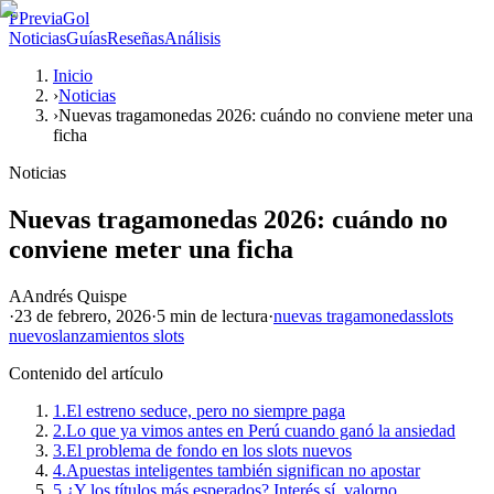
P
PreviaGol
Noticias
Guías
Reseñas
Análisis
Inicio
›
Noticias
›
Nuevas tragamonedas 2026: cuándo no conviene meter una
ficha
Noticias
Nuevas tragamonedas 2026: cuándo no
conviene meter una ficha
A
Andrés Quispe
·
23 de febrero, 2026
·
5 min
de lectura
·
nuevas tragamonedas
slots
nuevos
lanzamientos slots
Contenido del artículo
1.
El estreno seduce, pero no siempre paga
2.
Lo que ya vimos antes en Perú cuando ganó la ansiedad
3.
El problema de fondo en los slots nuevos
4.
Apuestas inteligentes también significan no apostar
5.
¿Y los títulos más esperados? Interés sí, valorno