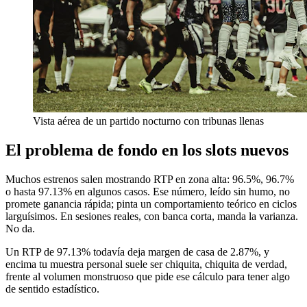
Vista aérea de un partido nocturno con tribunas llenas
El problema de fondo en los slots nuevos
Muchos estrenos salen mostrando RTP en zona alta: 96.5%, 96.7%
o hasta 97.13% en algunos casos. Ese número, leído sin humo, no
promete ganancia rápida; pinta un comportamiento teórico en ciclos
larguísimos. En sesiones reales, con banca corta, manda la varianza.
No da.
Un RTP de 97.13% todavía deja margen de casa de 2.87%, y
encima tu muestra personal suele ser chiquita, chiquita de verdad,
frente al volumen monstruoso que pide ese cálculo para tener algo
de sentido estadístico.