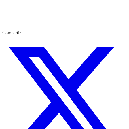
Compartir