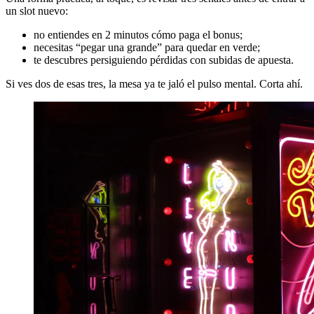
un slot nuevo:
no entiendes en 2 minutos cómo paga el bonus;
necesitas “pegar una grande” para quedar en verde;
te descubres persiguiendo pérdidas con subidas de apuesta.
Si ves dos de esas tres, la mesa ya te jaló el pulso mental. Corta ahí.