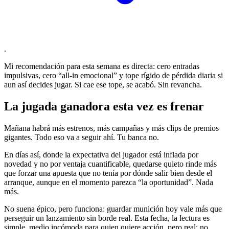
.
Mi recomendación para esta semana es directa: cero entradas
impulsivas, cero “all-in emocional” y tope rígido de pérdida diaria si
aun así decides jugar. Si cae ese tope, se acabó. Sin revancha.
La jugada ganadora esta vez es frenar
Mañana habrá más estrenos, más campañas y más clips de premios
gigantes. Todo eso va a seguir ahí. Tu banca no.
En días así, donde la expectativa del jugador está inflada por
novedad y no por ventaja cuantificable, quedarse quieto rinde más
que forzar una apuesta que no tenía por dónde salir bien desde el
arranque, aunque en el momento parezca “la oportunidad”. Nada
más.
No suena épico, pero funciona: guardar munición hoy vale más que
perseguir un lanzamiento sin borde real. Esta fecha, la lectura es
simple, medio incómoda para quien quiere acción, pero real: no