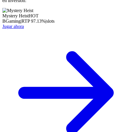
en inversión:
Mystery Heist
HOT
BGaming
|
RTP
97.13
%
|
slots
Jugar ahora