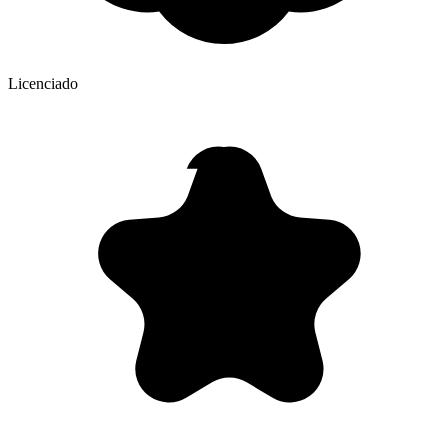
Licenciado