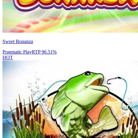
Sweet Bonanza
Pragmatic Play
RTP
96.51
%
HOT