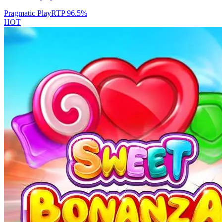
Pragmatic Play
RTP
96.5
%
HOT