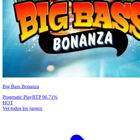
Big Bass Bonanza
Pragmatic Play
RTP
96.71
%
HOT
Ver todos los juegos