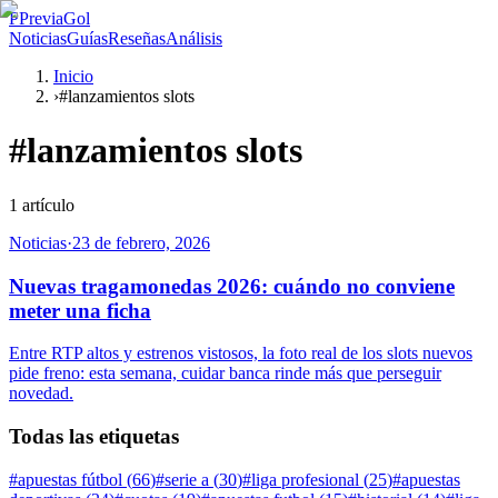
P
PreviaGol
Noticias
Guías
Reseñas
Análisis
Inicio
›
#lanzamientos slots
#
lanzamientos slots
1
artículo
Noticias
·
23 de febrero, 2026
Nuevas tragamonedas 2026: cuándo no conviene
meter una ficha
Entre RTP altos y estrenos vistosos, la foto real de los slots nuevos
pide freno: esta semana, cuidar banca rinde más que perseguir
novedad.
Todas las etiquetas
#
apuestas fútbol
(
66
)
#
serie a
(
30
)
#
liga profesional
(
25
)
#
apuestas