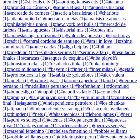
premier
(
1
)
#
st. louis city
(
1
)
#
sporting kansas city
(
1
)
#
atalanta
(
1
)
#
pronóstico córners
(
1
)
#
serie a Brasil
(
1
)
#
apuestas historial
(
1
)
#
mercado de corners
(
1
)
#
serie a brasileirao
(
1
)
#
charlotte
(
1
)
#
atlanta united
(
1
)
#
mercado tarjetas
(
1
)
#
analisis de apuestas
(
1
)
#
philadelphia union
(
1
)
#
new york red bulls
(
1
)
#
mercado de
tarjetas
(
1
)
#
mls apuestas
(
1
)
#
historial mls
(
1
)
#
cuotas mls
(
1
)
#
apuestas liga profesional
(
1
)
#
valor de apuesta
(
1
)
#
sport boys
(
1
)
#
adt
(
1
)
#
central cordoba de santiago
(
1
)
#
am i in love
(
1
)
#
shine
soundtrack
(
1
)
#
once caldas
(
1
)
#
liga betplay
(
1
)
#
fulham
(
1
)
#
medellin
(
1
)
#
resultados serums
(
1
)
#
serums 2026
(
1
)
#
resultados
finales
(
1
)
#
caracas
(
1
)
#
saques de esquina
(
1
)
#
nba playoffs
(
1
)
#
houston rockets
(
1
)
#
resultados tinka
(
1
)
#
tinka domingo
(
1
)
#
pozo millonario
(
1
)
#
bayern
(
1
)
#
inter
(
1
)
#
inter milan
(
1
)
#
getafe
(
1
)
#
pronósticos la liga
(
1
)
#
tabla de goleadores
(
1
)
#
alex valera
(
1
)
#
puebla
(
1
)
#
fixture liga 1
(
1
)
#
torneo apertura
(
1
)
#
ipd
(
1
)
#
deporte
peruano
(
1
)
#
medallistas peruanos
(
1
)
#
hoffenheim
(
1
)
#
dortmund
(
1
)
#
bundesliga
(
1
)
#
napoli
(
1
)
#
napoli vs lazio
(
1
)
#
conmebol
(
1
)
#
granja
(
1
)
#
la granja vip peru
(
1
)
#
bayern munich
(
1
)
#
cuartos de
final
(
1
)
#
jaguares
(
1
)
#
independiente petrolero
(
1
)
#
los chankas
(
1
)
#
tijuana
(
1
)
#
independiente vs racing
(
1
)
#
clásico de avellaneda
(
1
)
#
thunder
(
1
)
#
nets
(
1
)
#
faltas tecnicas
(
1
)
#
lebron james
(
1
)
#
perú
(
1
)
#
perú vs senegal
(
1
)
#
atenas
(
1
)
#
copa argentina
(
1
)
#
apuestas
royal
(
1
)
#
parlays online
(
1
)
#
sorteos online
(
1
)
#
peru vs senegal
(
1
)
#
arsenal femenino
(
1
)
#
chelsea femenino
(
1
)
#
robbie williams
(
1
)
#
robbie williams peru
(
1
)
#
ticketmaster peru
(
1
)
#
reventa entradas