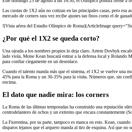
Este domingo 23 de agosto a las 16:30, el Olímpico pondrá frente a f
Las cuotas de 1X2 aún no cotizan en las principales casas, pero esa a
mercado de corners rara vez recibe ajustes tan finos como el de ganad
![Vista aérea del Estadio Olímpico de Roma](ArticleImage query="St
¿Por qué el 1X2 se queda corto?
Una ojeada a los nombres propios lo deja claro. Artem Dovbyk encabe
lado viola, Moise Kean buscará estirar a la defensa local y Rolando 
para confiar ciegamente en un desenlace.
Cuando el talento manda más que el sistema, el 1X2 se vuelve una mone
45% para la Roma y un 30-35% para la visita. Números que, sin conf
encima.
El dato que nadie mira: los corners
La Roma de las últimas temporadas ha construido una reputación silen
centrodelantero de ochos y un extremo que encara constantemente (Sou
La Fiorentina, por su parte, tampoco es manca en esto. Kean, cuando ar
disparos lejanos que el arquero manda al tiro de esquina. Así que no se