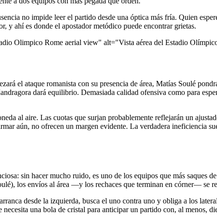
rente a dos equipos con más pegada que orden.
usencia no impide leer el partido desde una óptica más fría. Quien esper
or, y ahí es donde el apostador metódico puede encontrar grietas.
adio Olimpico Rome aerial view" alt="Vista aérea del Estadio Olímpi
zará el ataque romanista con su presencia de área, Matías Soulé pondrá
Mandragora dará equilibrio. Demasiada calidad ofensiva como para espe
da al aire. Las cuotas que surjan probablemente reflejarán un ajustado
irmar aún, no ofrecen un margen evidente. La verdadera ineficiencia s
ciosa: sin hacer mucho ruido, es uno de los equipos que más saques de
lé), los envíos al área —y los rechaces que terminan en córner— se re
ranca desde la izquierda, busca el uno contra uno y obliga a los latera
 necesita una bola de cristal para anticipar un partido con, al menos, di